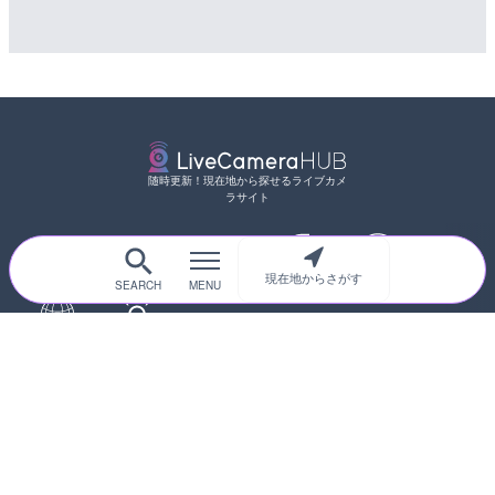
随時更新！現在地から探せるライブカメ
ラサイト
現在地からさがす
サイトTOP
都道府県別
道路
河川
台風情報
海外
カメラ登録