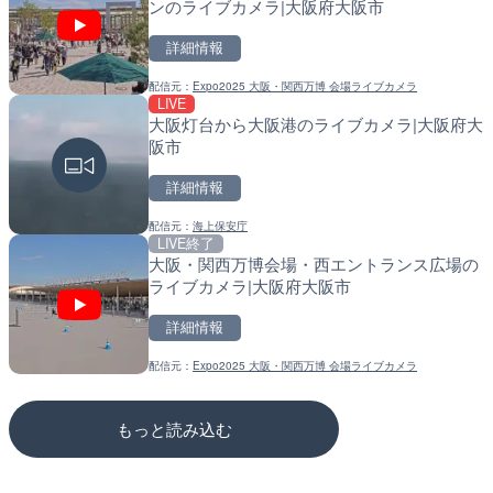
ンのライブカメラ|大阪府大阪市
カメラ|東京都新宿区
川区
詳細情報
詳細情報
詳細情報
配信元：
Expo2025 大阪・関西万博 会場ライブカメラ
配信元：
配信元：
歌舞伎町ゴジラ前ライブ
東京都品川区南大井ライブカメ
LIVE
LIVE
LIVE停止
大阪灯台から大阪港のライブカメラ|大阪府大
原爆ドームのライブカメラ
道の駅さがのせきのライブ
阪市
市
詳細情報
詳細情報
詳細情報
配信元：
海上保安庁
配信元：
配信元：
株式会社ミックス
道の駅さがのせきPPカム
LIVE終了
LIVE
LIVE
大阪・関西万博会場・西エントランス広場の
知内川 上開田橋のライブカ
松江自動車道 三次東JCT
ライブカメラ|大阪府大阪市
市
のライブカメラ|広島県三
詳細情報
詳細情報
詳細情報
配信元：
Expo2025 大阪・関西万博 会場ライブカメラ
配信元：
配信元：
高島市役所 政策部 危機管理局
国土交通省 三次河川国道事務所
もっと読み込む