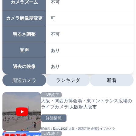
カメラズーム
不可
カメラ解像度変更
可
明るさ調整
不可
音声
あり
過去の映像
あり
周辺カメラ
ランキング
新着
LIVE終了
LIVE
LIVE
大阪・関西万博会場・東エントランス広場の
国道1号 国府津海岸のライ
南出川水門付近のライブカ
ライブカメラ|大阪府大阪市
小田原市
町
詳細情報
詳細情報
詳細情報
配信元：
Expo2025 大阪・関西万博 会場ライブカメラ
配信元：
配信元：
神奈川県庁
日高町役場
LIVE終了
LIVE
LIVE