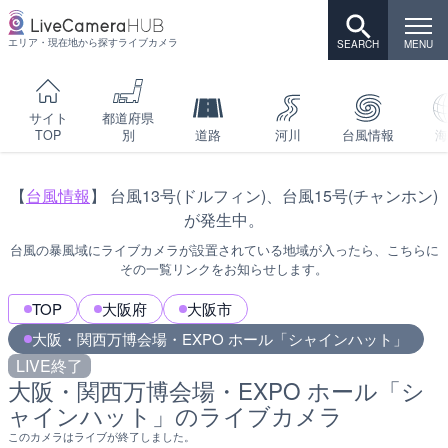
エリア・現在地から探すライブカメラ
サイト
都道府県
TOP
別
道路
河川
台風情報
海
【
台風情報
】 台風13号(ドルフィン)、台風15号(チャンホン)
が発生中。
台風の暴風域にライブカメラが設置されている地域が入ったら、こちらに
その一覧リンクをお知らせします。
TOP
大阪府
大阪市
大阪・関西万博会場・EXPO ホール「シャインハット」
LIVE終了
大阪・関西万博会場・EXPO ホール「シ
ャインハット」のライブカメラ
このカメラはライブが終了しました。