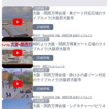
LIVE終了
LIVE停止
LIVE
大阪・関西万博会場・東ゲート付近広域のラ
内海海水浴場のライブカメ
導目木川 花立砂防堰堤下流
イブカメラ|大阪府大阪市
福岡県朝倉市
詳細情報
詳細情報
詳細情報
配信元：
Expo2025 大阪・関西万博 会場ライブカメラ
配信元：
配信元：
南知多町観光協会
福岡県庁県土整備部河川課
LIVE終了
LIVE
LIVE
ABCより大阪・関西万博東ゲート広場のライ
黒潮本陣から太平洋・久礼
常呂川 鹿ノ子ダムのライブ
ブカメラ|大阪府大阪市
高知県中土佐町
戸町
詳細情報
詳細情報
詳細情報
配信元：
ABCテレビニュース
配信元：
配信元：
鰹乃國の湯宿 黒潮本陣
国土交通省 北海道開発局
LIVE終了
LIVE
LIVE
大阪・関西万博会場・静けさの森ゾーン付近
手結港(YASU海の駅クラブ
天塩川 岩尾内ダムのライブ
のライブカメラ|大阪府大阪市
高知県香南市
別市
詳細情報
詳細情報
詳細情報
配信元：
Expo2025 大阪・関西万博 会場ライブカメラ
配信元：
配信元：
YASU海の駅CLUB
国土交通省 北海道開発局
LIVE終了
LIVE
LIVE
大阪・関西万博会場・シグネチャーパビリオ
Impaxビル付近から歌舞
東京都品川区南大井のライ