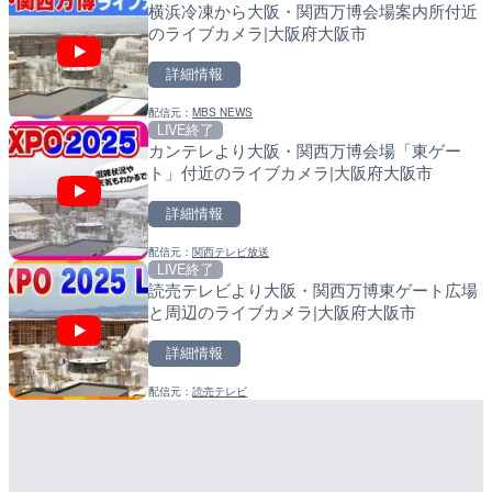
横浜冷凍から大阪・関西万博会場案内所付近
羽田空港第2旅客ターミナ
比井川水門付近から比井崎
のライブカメラ|大阪府大阪市
メラ|東京都大田区
ラ|和歌山県日高町
詳細情報
詳細情報
詳細情報
配信元：
MBS NEWS
配信元：
配信元：
日本テレビ
日高町役場
LIVE終了
LIVE
LIVE
カンテレより大阪・関西万博会場「東ゲー
日本全国・緊急地震速報の
小浦川水門付近から小浦海
ト」付近のライブカメラ|大阪府大阪市
メラ|和歌山県日高町
詳細情報
詳細情報
詳細情報
配信元：
関西テレビ放送
配信元：
配信元：
株式会社ティーファイブプロジ
日高町役場
LIVE終了
LIVE
LIVE
読売テレビより大阪・関西万博東ゲート広場
ごろごろ茶屋のライブカメ
産湯川水門付近のライブカ
と周辺のライブカメラ|大阪府大阪市
町
詳細情報
詳細情報
詳細情報
配信元：
読売テレビ
配信元：
配信元：
天川村役場
日高町役場