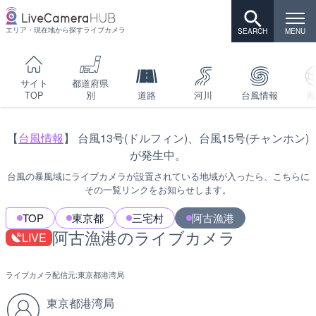
エリア・現在地から探すライブカメラ
サイト
都道府県
TOP
別
道路
河川
台風情報
海
【
台風情報
】 台風13号(ドルフィン)、台風15号(チャンホン)
が発生中。
台風の暴風域にライブカメラが設置されている地域が入ったら、こちらに
その一覧リンクをお知らせします。
TOP
東京都
三宅村
阿古漁港
阿古漁港のライブカメラ
LIVE
ライブカメラ配信元:
東京都港湾局
東京都港湾局