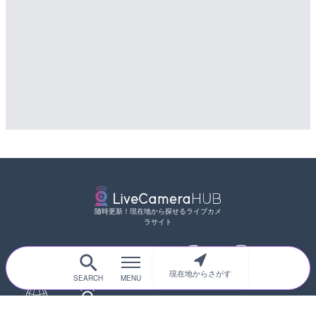
詳細情報
詳細情報
配信元：
南知多町観光協会
配信元：
東京都品川区南大井ライブカメ
LIVE
LIVE停止
知内川 上開田橋のライブカ
道の駅さがのせきのライブ
市
市
詳細情報
詳細情報
配信元：
高島市役所 政策部 危機管理局
配信元：
道の駅さがのせきPPカム
LIVE
松江自動車道 三次東JCT
のライブカメラ|広島県三
詳細情報
配信元：
国土交通省 三次河川国道事務所
随時更新！現在地から探せるライブカメ
ラサイト
現在地からさがす
サイトTOP
都道府県別
道路
河川
台風情報
海外
カメラ登録