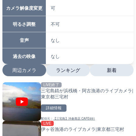
カメラ解像度変更
可
明るさ調整
不可
音声
なし
過去の映像
なし
周辺カメラ
ランキング
新着
LIVE終了
LIVE
LIVE
三宅島錆が浜桟橋・阿古漁港のライブカメラ|
国道1号 国府津海岸のライ
南出川水門付近のライブカ
東京都三宅村
小田原市
町
詳細情報
詳細情報
詳細情報
配信元：
【三宅島】沖倉商店 CAFE691
配信元：
配信元：
神奈川県庁
日高町役場
LIVE
LIVE
LIVE
伊ヶ谷漁港のライブカメラ|東京都三宅村
羽田空港第2旅客ターミナ
比井川水門付近から比井崎
メラ|東京都大田区
ラ|和歌山県日高町