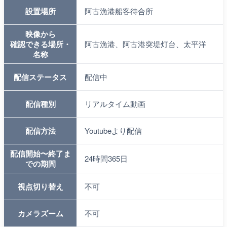
設置場所
阿古漁港船客待合所
映像から
確認できる場所・
阿古漁港、阿古港突堤灯台、太平洋
名称
配信ステータス
配信中
配信種別
リアルタイム動画
配信方法
Youtubeより配信
配信開始〜終了ま
24時間365日
での期間
視点切り替え
不可
カメラズーム
不可