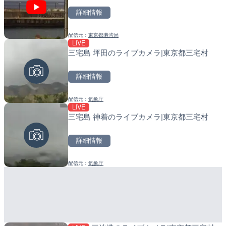
詳細情報
詳細情報
詳細情報
配信元：
東京都港湾局
配信元：
配信元：
日本テレビ
日高町役場
LIVE
LIVE
LIVE
三宅島 坪田のライブカメラ|東京都三宅村
日本全国・緊急地震速報の
小浦川水門付近から小浦海
メラ|和歌山県日高町
詳細情報
詳細情報
詳細情報
配信元：
気象庁
配信元：
配信元：
株式会社ティーファイブプロジ
日高町役場
LIVE
LIVE
LIVE
三宅島 神着のライブカメラ|東京都三宅村
黒潮本陣から太平洋・久礼
産湯川水門付近のライブカ
高知県中土佐町
町
詳細情報
詳細情報
詳細情報
配信元：
気象庁
配信元：
配信元：
鰹乃國の湯宿 黒潮本陣
日高町役場