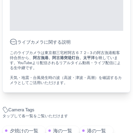
ライブカメラに関する説明
このライブカメラは東京都三宅村阿古６７２−３の阿古漁港船客
待合所から、
阿古漁港、阿古港突堤灯台、太平洋
を映していま
す。YouTubeより配信されるリアルタイム動画・ライブ配信によ
る生中継です。
天気・地震・台風発生時の波（高波・津波・高潮）を確認するカ
メラとしてご活用いただけます。
Camera Tags
タップして各一覧をご覧いただけます
夕焼けの一覧
海の一覧
港の一覧