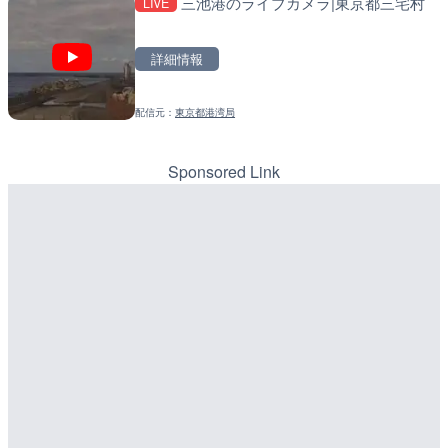
三池港のライブカメラ|東京都三宅村
LIVE
LIVE
LIVE
ごろごろ茶屋のライブカメ
導目木川 花立砂防堰堤下流
福岡県朝倉市
詳細情報
詳細情報
詳細情報
配信元：
東京都港湾局
配信元：
配信元：
天川村役場
福岡県庁県土整備部河川課
LIVE
LIVE
Impaxビル付近から歌舞
常呂川 鹿ノ子ダムのライブ
カメラ|東京都新宿区
戸町
Sponsored Link
詳細情報
詳細情報
配信元：
配信元：
歌舞伎町ゴジラ前ライブ
国土交通省 北海道開発局
LIVE
LIVE
手結港(YASU海の駅クラブ
天塩川 岩尾内ダムのライブ
高知県香南市
別市
詳細情報
詳細情報
配信元：
YASU海の駅CLUB
LIVE
原爆ドームのライブカメラ
配信元：
国土交通省 北海道開発局
LIVE
詳細情報
東京都品川区南大井のライ
配信元：
株式会社ミックス
川区
LIVE停止
内海海水浴場のライブカメ