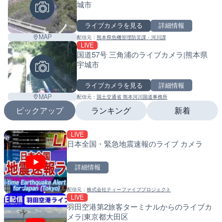
城市
ライブカメラを見る
詳細情報
MAP
配信元：
熊本県危機管理防災課・河川課
LIVE
国道57号 三角浦のライブカメラ|熊本県
宇城市
ライブカメラを見る
詳細情報
MAP
配信元：
国土交通省 熊本河川国道事務所
ピックアップ
ランキング
新着
LIVE
LIVE
LIVE
日本全国・緊急地震速報のライブ カメラ
国道1号 国府津海岸のライ
南出川水門付近のライブカ
小田原市
町
詳細情報
詳細情報
詳細情報
配信元：
株式会社ティーファイブプロジェクト
配信元：
配信元：
神奈川県庁
日高町役場
LIVE
LIVE
LIVE
Leaf
羽田空港第2旅客ターミナルからのライブカ
羽田空港第2旅客ターミナ
比井川水門付近から比井崎
メラ|東京都大田区
メラ|東京都大田区
ラ|和歌山県日高町