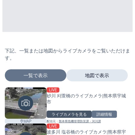
下記、一覧または地図からライブカメラをご覧いただけま
す。
一覧で表示
地図で表示
LIVE
マーカーをタップするとライブカメラの詳細が表示さ
砂川 刈萱橋のライブカメラ|熊本県宇城
市
ライブカメラを見る
詳細情報
+
MAP
配信元：
熊本県危機管理防災課・河川課
−
LIVE
波多川 塩谷橋のライブカメラ|熊本県宇