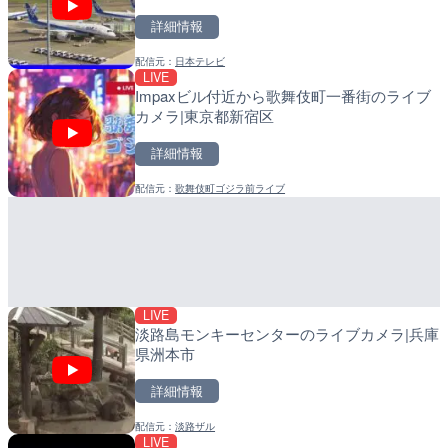
詳細情報
詳細情報
詳細情報
配信元：
日本テレビ
配信元：
配信元：
日本テレビ
日高町役場
LIVE
LIVE
LIVE
Impaxビル付近から歌舞伎町一番街のライブ
日本全国・緊急地震速報の
小浦川水門付近から小浦海
カメラ|東京都新宿区
メラ|和歌山県日高町
詳細情報
詳細情報
詳細情報
配信元：
歌舞伎町ゴジラ前ライブ
配信元：
配信元：
株式会社ティーファイブプロジ
日高町役場
LIVE
LIVE
黒潮本陣から太平洋・久礼
産湯川水門付近のライブカ
高知県中土佐町
町
詳細情報
詳細情報
LIVE
配信元：
配信元：
鰹乃國の湯宿 黒潮本陣
日高町役場
淡路島モンキーセンターのライブカメラ|兵庫
県洲本市
詳細情報
配信元：
淡路ザル
LIVE
LIVE
LIVE