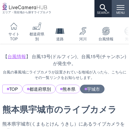
エリア・現在地から探すライブカメラ
サイト
都道府県
TOP
別
道路
河川
台風情報
海
【
台風情報
】 台風13号(ドルフィン)、台風15号(チャンホン)
が発生中。
台風の暴風域にライブカメラが設置されている地域が入ったら、こちらに
その一覧リンクをお知らせします。
TOP
都道府県別
熊本県
宇城市
熊本県宇城市のライブカメラ
熊本県宇城市(くまもとけん うきし）にあるライブカメラを