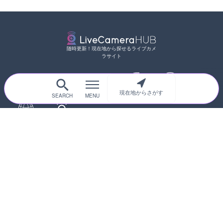
随時更新！現在地から探せるライブカメ
ラサイト
現在地からさがす
サイトTOP
都道府県別
道路
河川
台風情報
海外
カメラ登録
初めての方へ
運営者情報
プライバシーポリシー