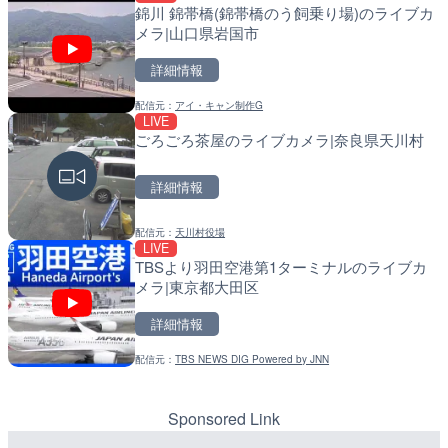
錦川 錦帯橋(錦帯橋のう飼乗り場)のライブカ
ごろごろ茶屋のライブカメ
導目木川 花立砂防堰堤下流
メラ|山口県岩国市
福岡県朝倉市
詳細情報
詳細情報
詳細情報
配信元：
アイ・キャン制作G
配信元：
配信元：
天川村役場
福岡県庁県土整備部河川課
LIVE
LIVE
LIVE
ごろごろ茶屋のライブカメラ|奈良県天川村
Impaxビル付近から歌舞
常呂川 鹿ノ子ダムのライブ
カメラ|東京都新宿区
戸町
詳細情報
詳細情報
詳細情報
配信元：
天川村役場
配信元：
配信元：
歌舞伎町ゴジラ前ライブ
国土交通省 北海道開発局
LIVE
LIVE
LIVE
TBSより羽田空港第1ターミナルのライブカ
手結港(YASU海の駅クラブ
天塩川 岩尾内ダムのライブ
メラ|東京都大田区
高知県香南市
別市
詳細情報
詳細情報
詳細情報
配信元：
TBS NEWS DIG Powered by JNN
配信元：
配信元：
YASU海の駅CLUB
国土交通省 北海道開発局
LIVE
LIVE
原爆ドームのライブカメラ
東京都品川区南大井のライ
川区
Sponsored Link
詳細情報