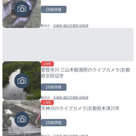
町
詳細情報
詳細情報
詳細情報
配信元：
京都府 建設交通部 砂防課
配信元：
配信元：
長野県庁
日高町役場
LIVE
LIVE
LIVE
普賢寺川 三山木観測所のライブカメラ|京都
ごろごろ茶屋のライブカメ
導目木川 花立砂防堰堤下流
府京田辺市
福岡県朝倉市
詳細情報
詳細情報
詳細情報
配信元：
京都府 建設交通部 砂防課
配信元：
配信元：
天川村役場
福岡県庁県土整備部河川課
LIVE
LIVE
LIVE
天神川のライブカメラ|京都府木津川市
淡路島モンキーセンターの
常呂川 鹿ノ子ダムのライブ
県洲本市
戸町
詳細情報
詳細情報
詳細情報