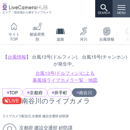
エリア・現在地から探すライブカメラ
サイト
都道府県
TOP
別
道路
河川
台風情報
海
【
台風情報
】 台風13号(ドルフィン)、台風15号(チャンホン)
が発生中。
台風13号(ドルフィン)による
暴風域ライブカメラ一覧・地図
TOP
京都府
井手町
南谷川
南谷川のライブカメラ
LIVE
ライブカメラ配信元:
京都府 建設交通部 砂防課
京都府 建設交通部 砂防課