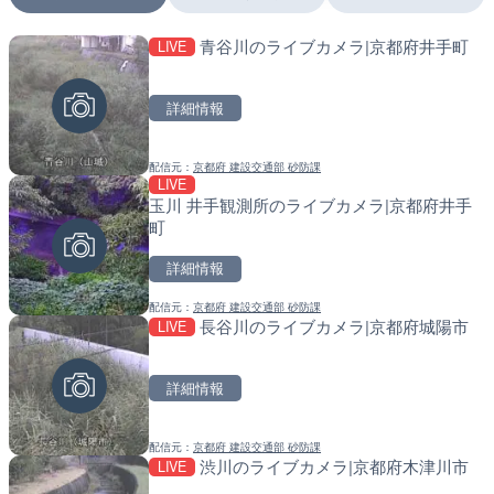
青谷川のライブカメラ|京都府井手町
LIVE
LIVE
LIVE
日本全国・緊急地震速報の
南出川水門付近のライブカ
町
詳細情報
詳細情報
詳細情報
配信元：
京都府 建設交通部 砂防課
配信元：
配信元：
株式会社ティーファイブプロジ
日高町役場
LIVE
LIVE
LIVE
玉川 井手観測所のライブカメラ|京都府井手
羽田空港第2旅客ターミナ
比井川水門付近から比井崎
町
メラ|東京都大田区
ラ|和歌山県日高町
詳細情報
詳細情報
詳細情報
配信元：
京都府 建設交通部 砂防課
配信元：
配信元：
日本テレビ
日高町役場
長谷川のライブカメラ|京都府城陽市
LIVE
LIVE
LIVE
Impaxビル付近から歌舞
小浦川水門付近から小浦海
カメラ|東京都新宿区
メラ|和歌山県日高町
詳細情報
詳細情報
詳細情報
配信元：
京都府 建設交通部 砂防課
配信元：
配信元：
歌舞伎町ゴジラ前ライブ
日高町役場
渋川のライブカメラ|京都府木津川市
LIVE
LIVE
LIVE
国道406号 菅平のライブ
産湯川水門付近のライブカ