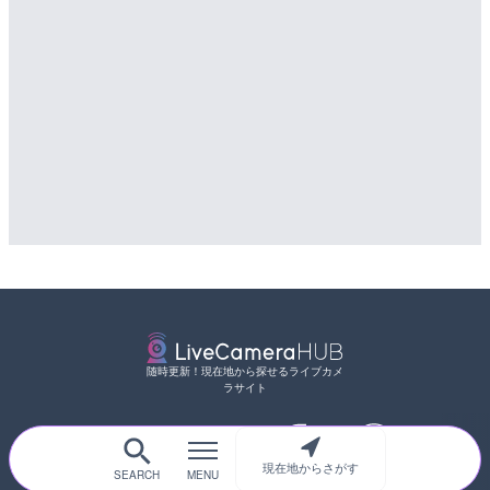
随時更新！現在地から探せるライブカメ
ラサイト
現在地からさがす
サイトTOP
都道府県別
道路
河川
台風情報