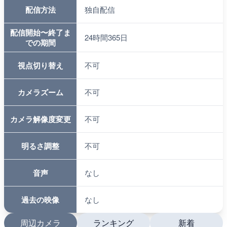
配信方法
独自配信
配信開始〜終了ま
24時間365日
での期間
視点切り替え
不可
カメラズーム
不可
カメラ解像度変更
不可
明るさ調整
不可
音声
なし
過去の映像
なし
周辺カメラ
ランキング
新着