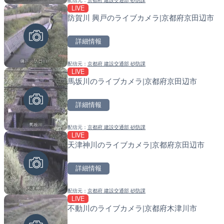
配信元：
京都府 建設交通部 砂防課
配信元：
配信元：
淡路ザル
国土交通省 北海道開発局
LIVE
LIVE
LIVE
防賀川 興戸のライブカメラ|京都府京田辺市
錦川 錦帯橋(錦帯橋のう飼
天塩川 岩尾内ダムのライブ
メラ|山口県岩国市
別市
詳細情報
詳細情報
詳細情報
配信元：
京都府 建設交通部 砂防課
配信元：
配信元：
アイ・キャン制作G
国土交通省 北海道開発局
LIVE
LIVE終了
LIVE
馬坂川のライブカメラ|京都府京田辺市
水晶浜海水浴場のライブカ
東京都品川区南大井のライ
川区
詳細情報
詳細情報
詳細情報
配信元：
京都府 建設交通部 砂防課
配信元：
配信元：
美浜町
東京都品川区南大井ライブカメ
LIVE
LIVE
LIVE停止
天津神川のライブカメラ|京都府京田辺市
手結港(YASU海の駅クラブ
道の駅さがのせきのライブ
高知県香南市
市
詳細情報
詳細情報
詳細情報
配信元：
京都府 建設交通部 砂防課
配信元：
配信元：
YASU海の駅CLUB
道の駅さがのせきPPカム
LIVE
LIVE終了
LIVE
不動川のライブカメラ|京都府木津川市
東名高速道路・厚木インタ
松江自動車道 三次東JCT
ライブカメラ|神奈川県厚
のライブカメラ|広島県三