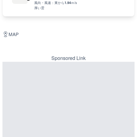
風向・風速：
東
から
1.94
ｍ/s
厚い雲
MAP
Sponsored Link