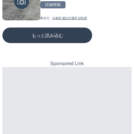
詳細情報
詳細情報
詳細情報
配信元：
京都府 建設交通部 砂防課
配信元：
配信元：
テレビ朝日
国土交通省 三次河川国道事務所
もっと読み込む
Sponsored Link