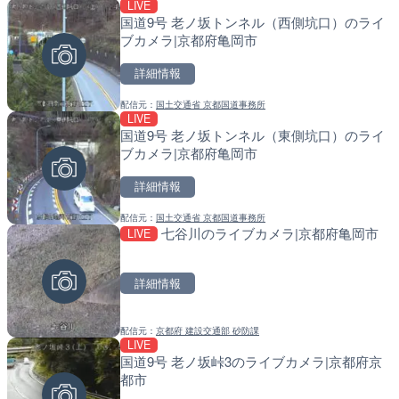
LIVE
LIVE
LIVE
国道9号 老ノ坂トンネル（西側坑口）のライ
日本海東北自動車道 胎内
天塩川 岩尾内ダムのライブ
ブカメラ|京都府亀岡市
ブカメラ|新潟県胎内市
別市
詳細情報
詳細情報
詳細情報
配信元：
国土交通省 京都国道事務所
配信元：
配信元：
NEXCO東日本
国土交通省 北海道開発局
LIVE
LIVE
LIVE
国道9号 老ノ坂トンネル（東側坑口）のライ
いいづなリゾートスキー場
東京都品川区南大井のライ
ブカメラ|京都府亀岡市
カメラ|長野県飯綱町
川区
詳細情報
詳細情報
詳細情報
配信元：
国土交通省 京都国道事務所
配信元：
配信元：
いいづなリゾートスキー場
東京都品川区南大井ライブカメ
七谷川のライブカメラ|京都府亀岡市
LIVE
LIVE停止
LIVE
国道45号 田中トンネル南
道の駅さがのせきのライブ
ラ|宮城県気仙沼市
市
詳細情報
詳細情報
詳細情報
配信元：
京都府 建設交通部 砂防課
配信元：
配信元：
国土交通省 仙台河川国道事務所
道の駅さがのせきPPカム
LIVE
LIVE
LIVE
国道9号 老ノ坂峠3のライブカメラ|京都府京
九田川 九田のライブカメラ
松江自動車道 三次東JCT
都市
のライブカメラ|広島県三