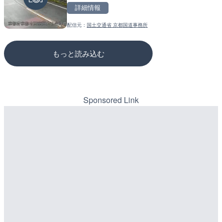
詳細情報
詳細情報
詳細情報
配信元：
国土交通省 京都国道事務所
配信元：
配信元：
山口県土木建築部河川課・砂防
国土交通省 三次河川国道事務所
もっと読み込む
Sponsored Link