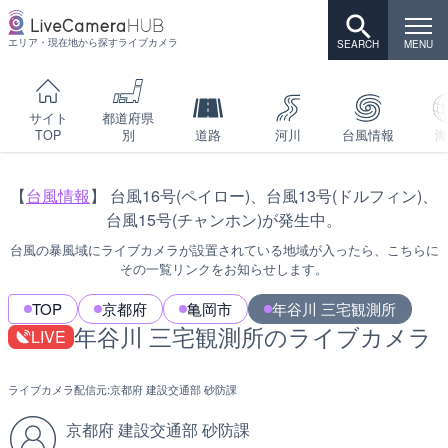
エリア・現在地から探すライブカメラ
サイト
都道府県
TOP
別
道路
河川
台風情報
海
【
台風情報
】 台風16号(ペイロー)、台風13号(ドルフィン)、
台風15号(チャンホン)が発生中。
台風の暴風域にライブカメラが設置されている地域が入ったら、こちらに
その一覧リンクをお知らせします。
TOP
京都府
亀岡市
年谷川 三宅観測所
年谷川 三宅観測所のライブカメラ
LIVE
ライブカメラ配信元:
京都府 建設交通部 砂防課
京都府 建設交通部 砂防課