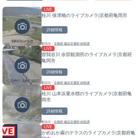
LIVE
LIVE
LIVE
桂川 保津橋のライブカメラ|京都府亀岡市
ベヴァーニャのシルヴェス
南出川水門付近のライブカ
カメラ|イタリアウンブリ
町
詳細情報
詳細情報
詳細情報
配信元：
京都府 建設交通部 砂防課
配信元：
配信元：
Umbria Webcam
日高町役場
LIVE
LIVE
LIVE
曽我谷川 余部観測所のライブカメラ|京都府
パッシニャーノ・スル・ト
比井川水門付近から比井崎
亀岡市
ライブカメラ|イタリアウ
ラ|和歌山県日高町
詳細情報
詳細情報
詳細情報
配信元：
京都府 建設交通部 砂防課
配信元：
配信元：
Skyline webcams
日高町役場
LIVE
LIVE
LIVE
桂川 山本浜量水標のライブカメラ|京都府亀
太田川 南大居のライブカメ
小浦川水門付近から小浦海
岡市
勝浦町
メラ|和歌山県日高町
詳細情報
詳細情報
詳細情報
配信元：
京都府 建設交通部 砂防課
配信元：
配信元：
和歌山県庁
日高町役場
LIVE
LIVE終了
LIVE
かめおか霧のテラスのライブカメラ|京都府亀
大阪・関西万博会場・東エ
産湯川水門付近のライブカ