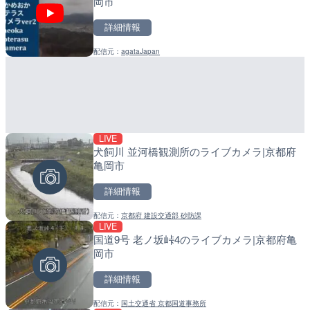
岡市
ライブカメラ|大阪府大阪
町
詳細情報
詳細情報
詳細情報
配信元：
agataJapan
配信元：
配信元：
Expo2025 大阪・関西万博 
日高町役場
LIVE
LIVE
LIVE
犬飼川 並河橋観測所のライブカメラ|京都府
鳥取自動車道 あわくらト
導目木川 花立砂防堰堤下流
亀岡市
イブカメラ|岡山県西粟倉
福岡県朝倉市
詳細情報
詳細情報
詳細情報
配信元：
京都府 建設交通部 砂防課
配信元：
配信元：
国土交通省 鳥取河川国道事務所
福岡県庁県土整備部河川課
LIVE
LIVE
LIVE
国道9号 老ノ坂峠4のライブカメラ|京都府亀
加茂谷川 東みよし町加茂の
常呂川 鹿ノ子ダムのライブ
岡市
島県東みよし町
戸町
詳細情報
詳細情報
詳細情報
配信元：
国土交通省 京都国道事務所
配信元：
配信元：
徳島県河川整備課
国土交通省 北海道開発局