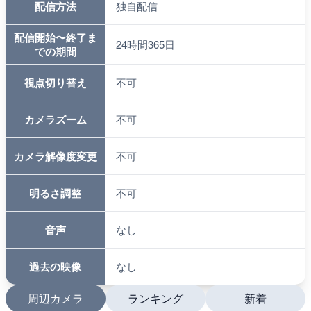
配信方法
独自配信
配信開始〜終了ま
24時間365日
での期間
視点切り替え
不可
カメラズーム
不可
カメラ解像度変更
不可
明るさ調整
不可
音声
なし
過去の映像
なし
周辺カメラ
ランキング
新着