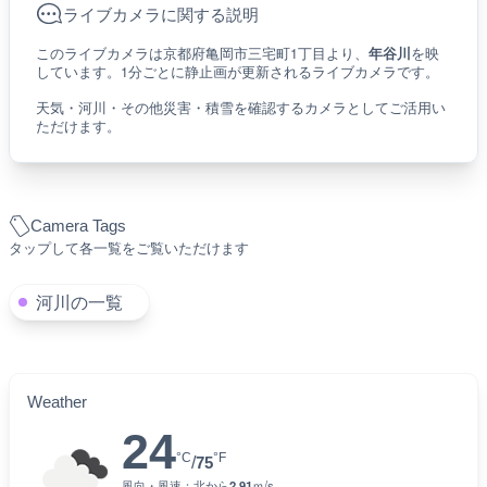
ライブカメラに関する説明
このライブカメラは京都府亀岡市三宅町1丁目より、
年谷川
を映
しています。1分ごとに静止画が更新されるライブカメラです。
天気・河川・その他災害・積雪を確認するカメラとしてご活用い
ただけます。
Camera Tags
タップして各一覧をご覧いただけます
河川の一覧
Weather
24
°C
°F
/
75
風向・風速：
北
から
2.91
ｍ/s