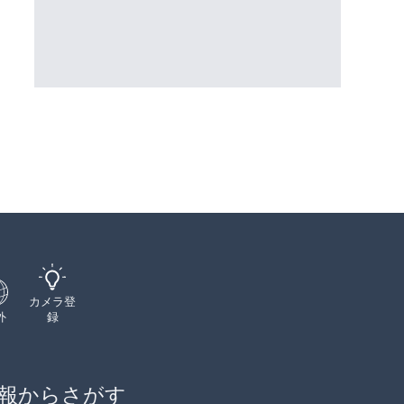
三次市
詳細情報
詳細情報
配信元：
配信元：
海上保安庁
国土交通省 三次河川国道事務所
カメラ登
外
録
報からさがす