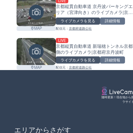
LIVE
京都縦貫自動車道 京丹波パーキングエ
リア（宮津向き）のライブカメラ|京都
府京丹波町
ライブカメラを見る
詳細情報
MAP
配信元：
京都府道路公社
LIVE
京都縦貫自動車道 新瑞穂トンネル京都
側のライブカメラ|京都府京丹波町
ライブカメラを見る
詳細情報
MAP
配信元：
京都府道路公社
随時更新！現在地から
ラサイ
エリアからさがす