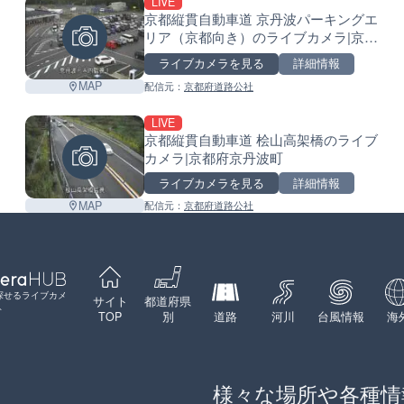
LIVE
京都縦貫自動車道 京丹波パーキングエ
リア（京都向き）のライブカメラ|京都
府京丹波町
ライブカメラを見る
詳細情報
MAP
配信元：
京都府道路公社
Leaflet
|
©
GoogleMap
contributors
LIVE
京都縦貫自動車道 桧山高架橋のライブ
カメラ|京都府京丹波町
ライブカメラを見る
詳細情報
MAP
配信元：
京都府道路公社
探せるライブカメ
サイト
都道府県
ト
TOP
別
道路
河川
台風情報
海
様々な場所や各種情