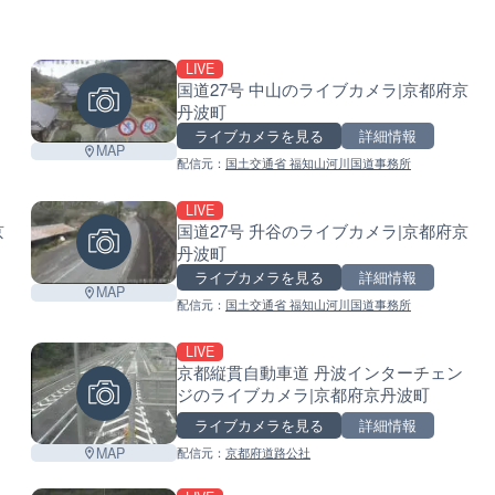
LIVE
国道27号 中山のライブカメラ|京都府京
丹波町
ライブカメラを見る
詳細情報
MAP
配信元：
国土交通省 福知山河川国道事務所
LIVE
京
国道27号 升谷のライブカメラ|京都府京
丹波町
ライブカメラを見る
詳細情報
MAP
配信元：
国土交通省 福知山河川国道事務所
LIVE
京都縦貫自動車道 丹波インターチェン
ジのライブカメラ|京都府京丹波町
ライブカメラを見る
詳細情報
MAP
配信元：
京都府道路公社