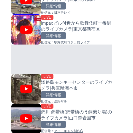
詳細情報
詳細情報
詳細情報
配信元：
日本テレビ
配信元：
配信元：
日本テレビ
日高町役場
LIVE
LIVE終了
LIVE
Impaxビル付近から歌舞伎町一番街
水晶浜海水浴場のライブカメラ
小浦川水門付近から小浦海水
のライブカメラ|東京都新宿区
井県美浜町
ライブカメラ|和歌山県日高町
詳細情報
詳細情報
詳細情報
配信元：
歌舞伎町ゴジラ前ライブ
配信元：
配信元：
美浜町
日高町役場
LIVE
LIVE
知床峠展望台・国道334号付近
産湯川水門付近のライブカメラ
イブカメラ|北海道羅臼町
歌山県日高町
詳細情報
詳細情報
配信元：
配信元：
一般国道334号斜里～ウトロ間路
日高町役場
LIVE
会議
淡路島モンキーセンターのライブカ
メラ|兵庫県洲本市
詳細情報
配信元：
淡路ザル
LIVE
LIVE
LIVE
錦川 錦帯橋(錦帯橋のう飼乗り場)の
淡路島モンキーセンターのラ
導目木川 花立砂防堰堤下流の
ライブカメラ|山口県岩国市
メラ|兵庫県洲本市
ブカメラ|福岡県朝倉市
詳細情報
詳細情報
詳細情報
配信元：
アイ・キャン制作G
配信元：
配信元：
淡路ザル
福岡県庁県土整備部河川課