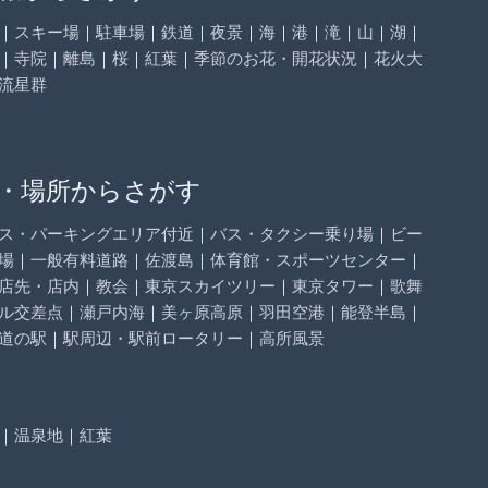
｜
スキー場
｜
駐車場
｜
鉄道
｜
夜景
｜
海
｜
港
｜
滝
｜
山
｜
湖
｜
｜
寺院
｜
離島
｜
桜
｜
紅葉
｜
季節のお花・開花状況
｜
花火大
流星群
・場所からさがす
ス・パーキングエリア付近
｜
バス・タクシー乗り場
｜
ビー
場
｜
一般有料道路
｜
佐渡島
｜
体育館・スポーツセンター
｜
店先・店内
｜
教会
｜
東京スカイツリー
｜
東京タワー
｜
歌舞
ル交差点
｜
瀬戸内海
｜
美ヶ原高原
｜
羽田空港
｜
能登半島
｜
道の駅
｜
駅周辺・駅前ロータリー
｜
高所風景
｜
温泉地
｜
紅葉