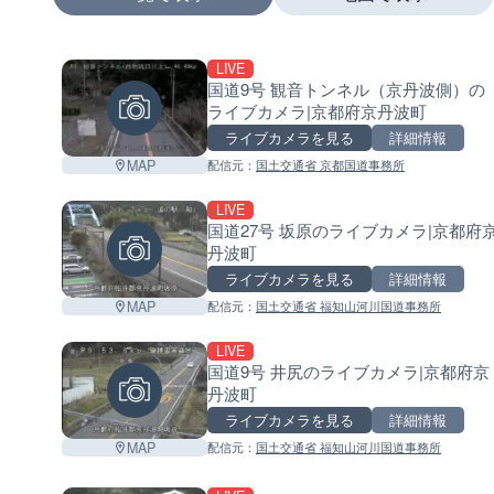
LIVE
+
国道9号 観音トンネル（京丹波側）の
ライブカメラ|京都府京丹波町
−
ライブカメラを見る
詳細情報
MAP
配信元：
国土交通省 京都国道事務所
LIVE
国道27号 坂原のライブカメラ|京都府
丹波町
ライブカメラを見る
詳細情報
MAP
配信元：
国土交通省 福知山河川国道事務所
LIVE
国道9号 井尻のライブカメラ|京都府京
丹波町
ライブカメラを見る
詳細情報
MAP
配信元：
国土交通省 福知山河川国道事務所