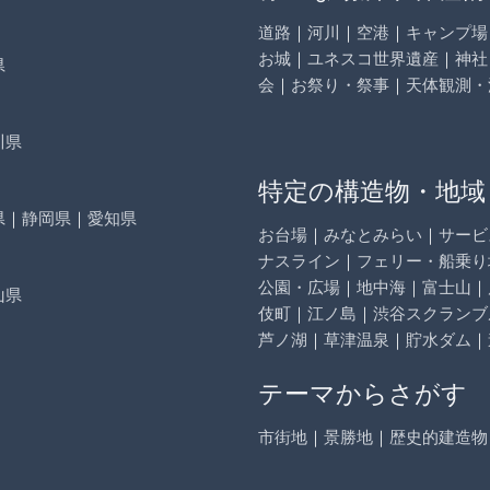
道路
｜
河川
｜
空港
｜
キャンプ場
お城
｜
ユネスコ世界遺産
｜
神社
県
会
｜
お祭り・祭事
｜
天体観測・
川県
特定の構造物・地域
県
｜
静岡県
｜
愛知県
お台場
｜
みなとみらい
｜
サービ
ナスライン
｜
フェリー・船乗り
公園・広場
｜
地中海
｜
富士山
｜
山県
伎町
｜
江ノ島
｜
渋谷スクランブ
芦ノ湖
｜
草津温泉
｜
貯水ダム
｜
テーマからさがす
市街地
｜
景勝地
｜
歴史的建造物