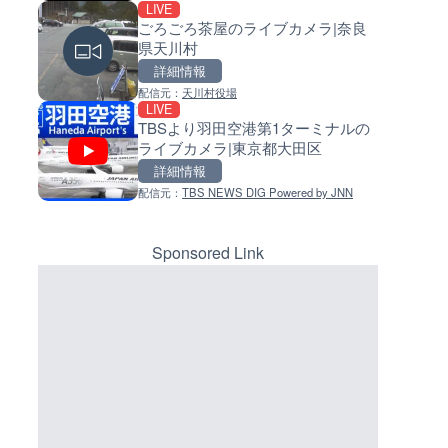
LIVE
LIVE
LIVE
ごろごろ茶屋のライブカメラ|奈良
ごろごろ茶屋のライブカメラ|
常呂川 鹿ノ子ダムのライブカメ
県天川村
県天川村
北海道置戸町
詳細情報
詳細情報
詳細情報
マーカーをクリックするとラ
イブカメラの詳細が表示されま
配信元：
天川村役場
配信元：
配信元：
天川村役場
国土交通省 北海道開発局
LIVE
LIVE
LIVE
す。
TBSより羽田空港第1ターミナルの
Impaxビル付近から歌舞伎町
天塩川 岩尾内ダムのライブカメ
ライブカメラ|東京都大田区
のライブカメラ|東京都新宿区
北海道士別市
詳細情報
詳細情報
詳細情報
配信元：
TBS NEWS DIG Powered by JNN
配信元：
配信元：
歌舞伎町ゴジラ前ライブ
国土交通省 北海道開発局
LIVE
LIVE
錦川 錦帯橋(錦帯橋のう飼乗り
東京都品川区南大井のライブ
ライブカメラ|山口県岩国市
ラ|東京都品川区
Sponsored Link
詳細情報
詳細情報
配信元：
配信元：
アイ・キャン制作G
東京都品川区南大井ライブカメ
LIVE
LIVE停止
知内川 上開田橋のライブカメラ
道の駅さがのせきのライブカメ
賀県高島市
大分県大分市
詳細情報
詳細情報
配信元：
配信元：
高島市役所 政策部 危機管理局
道の駅さがのせきPPカム
LIVE
LIVE
塩屋埼灯台から薄磯海水浴場
松江自動車道 三次東JCT・イ
ブカメラ|福島県いわき市
ーチェンジのライブカメラ|広