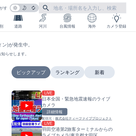
がす
別
道路
河川
台風情報
海外
カメラ登録
フィン)が発生中。
お知らせします。
ピックアップ
ランキング
新着
LIVE
LIVE
LIVE
日本全国・緊急地震速報のライブ
日本全国・緊急地震速報のラ
南出川水門付近のライブカメラ
カメラ
カメラ
歌山県日高町
詳細情報
詳細情報
詳細情報
配信元：
株式会社ティーファイブプロジェクト
配信元：
配信元：
株式会社ティーファイブプロジ
日高町役場
LIVE
LIVE
LIVE
羽田空港第2旅客ターミナルからの
羽田空港第2旅客ターミナルか
比井川水門付近から比井崎海
ライブカメラ|東京都大田区
ライブカメラ|東京都大田区
イブカメラ|和歌山県日高町