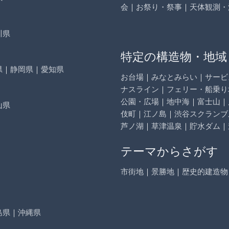
会
｜
お祭り・祭事
｜
天体観測・
川県
特定の構造物・地域
県
｜
静岡県
｜
愛知県
お台場
｜
みなとみらい
｜
サービ
ナスライン
｜
フェリー・船乗り
公園・広場
｜
地中海
｜
富士山
｜
山県
伎町
｜
江ノ島
｜
渋谷スクランブ
芦ノ湖
｜
草津温泉
｜
貯水ダム
｜
テーマからさがす
市街地
｜
景勝地
｜
歴史的建造物
島県
｜
沖縄県