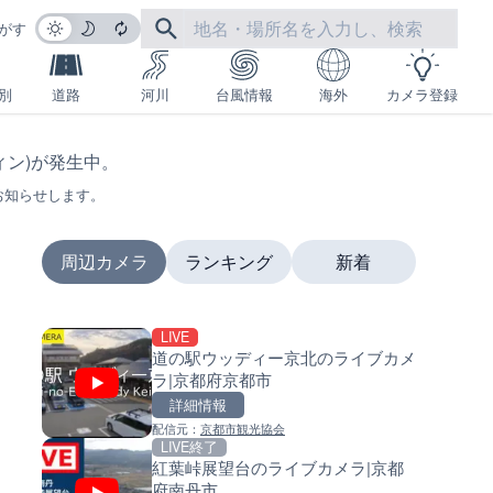
がす
別
道路
河川
台風情報
海外
カメラ登録
フィン)が発生中。
お知らせします。
周辺カメラ
ランキング
新着
LIVE
LIVE
LIVE
道の駅ウッディー京北のライブカメ
日本全国・緊急地震速報のラ
南出川水門付近のライブカメラ
ラ|京都府京都市
カメラ
歌山県日高町
詳細情報
詳細情報
詳細情報
配信元：
京都市観光協会
配信元：
配信元：
株式会社ティーファイブプロジ
日高町役場
LIVE終了
LIVE
LIVE
紅葉峠展望台のライブカメラ|京都
羽田空港第2旅客ターミナルか
比井川水門付近から比井崎海
府南丹市
ライブカメラ|東京都大田区
イブカメラ|和歌山県日高町