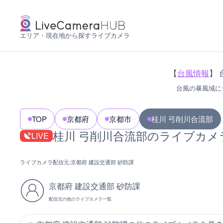
エリア・現在地から探すライブカメラ
【
台風情報
】 
台風の暴風域に
TOP
京都府
京都市
桂川 弓削川合流部
桂川 弓削川合流部のライブカメ
LIVE
ライブカメラ配信元:
京都府 建設交通部 砂防課
京都府 建設交通部 砂防課
配信元の他のライブカメラ一覧