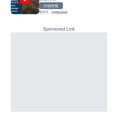
詳細情報
詳細情報
詳細情報
配信元：
agataJapan
配信元：
配信元：
日本テレビ
日高町役場
LIVE
LIVE
淡路島モンキーセンターのラ
小浦川水門付近から小浦海水
メラ|兵庫県洲本市
ライブカメラ|和歌山県日高町
Sponsored Link
詳細情報
詳細情報
配信元：
配信元：
淡路ザル
日高町役場
LIVE
LIVE
Impaxビル付近から歌舞伎町
産湯川水門付近のライブカメラ
のライブカメラ|東京都新宿区
歌山県日高町
詳細情報
詳細情報
配信元：
配信元：
歌舞伎町ゴジラ前ライブ
日高町役場
LIVE終了
LIVE
水晶浜海水浴場のライブカメラ
導目木川 花立砂防堰堤下流の
井県美浜町
ブカメラ|福岡県朝倉市
詳細情報
詳細情報
配信元：
配信元：
美浜町
福岡県庁県土整備部河川課