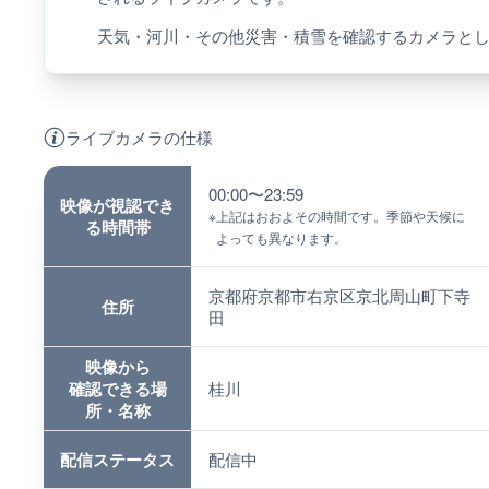
天気・河川・その他災害・積雪を確認するカメラと
ライブカメラの仕様
00:00〜23:59
映像が視認でき
※
上記はおおよその時間です。季節や天候に
る時間帯
よっても異なります。
京都府京都市右京区京北周山町下寺
住所
田
映像から
確認できる場
桂川
所・名称
配信ステータス
配信中