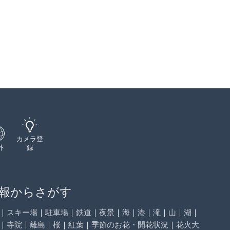
カメラ登
外
録
報からさがす
｜
スキー場
｜
駐車場
｜
鉄道
｜
夜景
｜
海
｜
港
｜
滝
｜
山
｜
湖
｜
｜
寺院
｜
離島
｜
桜
｜
紅葉
｜
季節のお花・開花状況
｜
花火大