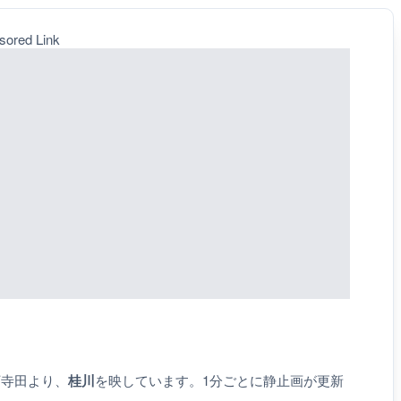
sored Link
下寺田より、
桂川
を映しています。1分ごとに静止画が更新