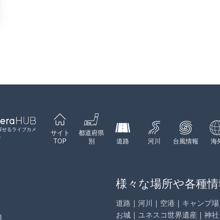
探せるライブカメ
サイト
都道府県
ト
TOP
別
道路
河川
台風情報
海
様々な場所や各種情
道路
｜
河川
｜
空港
｜
キャンプ場
お城
｜
ユネスコ世界遺産
｜
神社
県