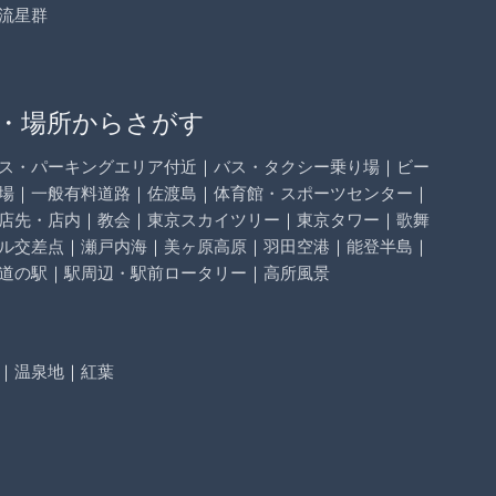
流星群
・場所からさがす
ス・パーキングエリア付近
｜
バス・タクシー乗り場
｜
ビー
場
｜
一般有料道路
｜
佐渡島
｜
体育館・スポーツセンター
｜
店先・店内
｜
教会
｜
東京スカイツリー
｜
東京タワー
｜
歌舞
ル交差点
｜
瀬戸内海
｜
美ヶ原高原
｜
羽田空港
｜
能登半島
｜
道の駅
｜
駅周辺・駅前ロータリー
｜
高所風景
｜
温泉地
｜
紅葉