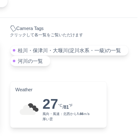
る
Camera Tags
クリックして各一覧をご覧いただけます
桂川・保津川・大堰川(淀川水系・一級)の一覧
河川の一覧
Weather
27
°C
°F
/
81
風向・風速：
北西
から
1.66
ｍ/s
厚い雲