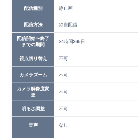
配信種別
静止画
配信方法
独自配信
配信開始〜終了
24時間365日
までの期間
視点切り替え
不可
カメラズーム
不可
カメラ解像度変
不可
更
明るさ調整
不可
音声
なし