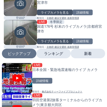
宮津市
ライブカメラを見る
詳細情報
MAP
配信元：
京都府 建設交通部 道路管理課
LIVE
冬季限定
国道176号 杉末のライブカメラ|京都府宮
津市
ライブカメラを見る
詳細情報
MAP
配信元：
京都府 建設交通部 道路管理課
ピックアップ
ランキング
新着
LIVE
LIVE
LIVE
日本全国・緊急地震速報のライブ カメラ
多摩川 日野橋水位観測所の
南出川水門付近のライブカ
京都立川市
町
詳細情報
詳細情報
詳細情報
配信元：
株式会社ティーファイブプロジェクト
配信元：
配信元：
国土交通省 京浜河川事務所
日高町役場
LIVE
LIVE
LIVE
羽田空港第2旅客ターミナルからのライブカ
広島県道30号 津田のライ
比井川水門付近から比井崎
メラ|東京都大田区
日市市
ラ|和歌山県日高町