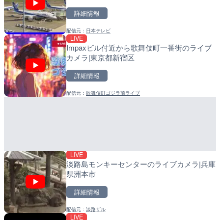
詳細情報
詳細情報
詳細情報
配信元：
日本テレビ
配信元：
配信元：
広島県土木局土木整備部道路整
日高町役場
LIVE
LIVE
LIVE
Impaxビル付近から歌舞伎町一番街のライブ
旧北上川 神取橋上流のライ
小浦川水門付近から小浦海
カメラ|東京都新宿区
石巻市
メラ|和歌山県日高町
詳細情報
詳細情報
詳細情報
配信元：
歌舞伎町ゴジラ前ライブ
配信元：
配信元：
国土交通省 北上川下流河川事
日高町役場
LIVE
LIVE
旧北上川 23.6k右岸のラ
産湯川水門付近のライブカ
谷町
町
詳細情報
詳細情報
LIVE
配信元：
配信元：
国土交通省 北上川下流河川事
日高町役場
淡路島モンキーセンターのライブカメラ|兵庫
県洲本市
詳細情報
配信元：
淡路ザル
LIVE
LIVE
LIVE