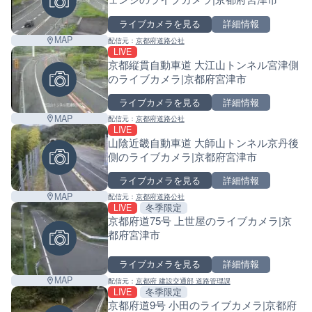
ライブカメラを見る
詳細情報
MAP
配信元：
京都府道路公社
LIVE
京都縦貫自動車道 大江山トンネル宮津側
のライブカメラ|京都府宮津市
ライブカメラを見る
詳細情報
MAP
配信元：
京都府道路公社
LIVE
山陰近畿自動車道 大師山トンネル京丹後
側のライブカメラ|京都府宮津市
ライブカメラを見る
詳細情報
MAP
配信元：
京都府道路公社
LIVE
冬季限定
京都府道75号 上世屋のライブカメラ|京
都府宮津市
ライブカメラを見る
詳細情報
MAP
配信元：
京都府 建設交通部 道路管理課
LIVE
冬季限定
Leaf
京都府道9号 小田のライブカメラ|京都府