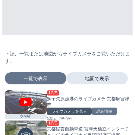
下記、一覧または地図からライブカメラをご覧いただけま
す。
一覧で表示
地図で表示
LIVE
マーカーをタップするとライブカメラの詳細が表示さ
獅子矢原漁港のライブカメラ|京都府宮津
市
ライブカメラを見る
詳細情報
MAP
配信元：
muturyou
+
LIVE
京都縦貫自動車道 宮津天橋立インターチ
−
ェンジのライブカメラ|京都府宮津市