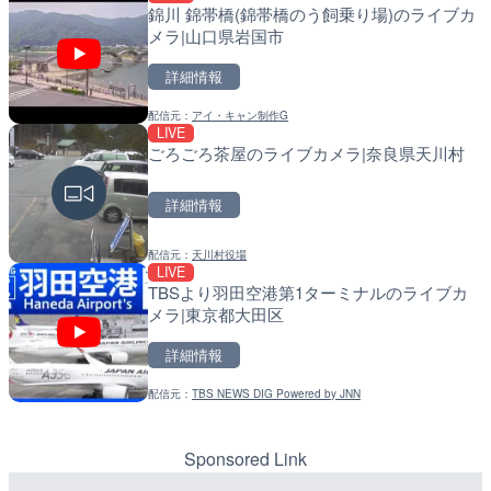
錦川 錦帯橋(錦帯橋のう飼乗り場)のライブカ
串良川 岡崎のライブカメラ
導目木川 花立砂防堰堤下流
メラ|山口県岩国市
福岡県朝倉市
詳細情報
詳細情報
詳細情報
配信元：
アイ・キャン制作G
配信元：
配信元：
国土交通省 大隅河川国道事務所
福岡県庁県土整備部河川課
LIVE
LIVE
LIVE
ごろごろ茶屋のライブカメラ|奈良県天川村
東京都道405号外濠環状線
常呂川 鹿ノ子ダムのライブ
ブカメラ|東京都新宿区
戸町
詳細情報
詳細情報
詳細情報
配信元：
天川村役場
配信元：
配信元：
よつやの窓 TOKYO YOTSUYA LI
国土交通省 北海道開発局
LIVE
LIVE
LIVE
TBSより羽田空港第1ターミナルのライブカ
石狩川 石狩河口のライブカ
天塩川 岩尾内ダムのライブ
メラ|東京都大田区
市
別市
詳細情報
詳細情報
詳細情報
配信元：
TBS NEWS DIG Powered by JNN
配信元：
配信元：
国土交通省 北海道開発局
国土交通省 北海道開発局
LIVE
LIVE
国道186号 吉和1のライブ
東京都品川区南大井のライ
市市
川区
Sponsored Link