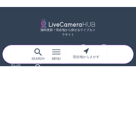
随時更新！現在地から探せるライブカメ
ラサイト
サイトTOP
都道府県別
道路
河川
台風情報
現在地からさがす
海外
カメラ登録
初めての方へ
運営者情報
プライバシーポリシー