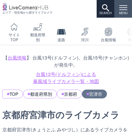
エリア・現在地から探すライブカメラ
サイト
都道府県
TOP
別
道路
河川
台風情報
海
【
台風情報
】 台風13号(ドルフィン)、台風15号(チャンホン)
が発生中。
台風13号(ドルフィン)による
暴風域ライブカメラ一覧・地図
TOP
都道府県別
京都府
宮津市
京都府宮津市のライブカメラ
京都府宮津市(きょうとふ みやづし）にあるライブカメラを