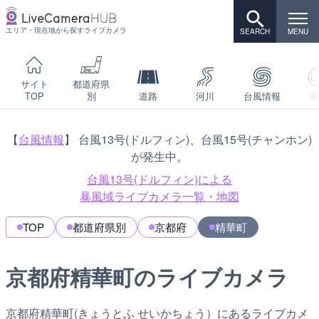
エリア・現在地から探すライブカメラ
サイト
都道府県
TOP
別
道路
河川
台風情報
海
【
台風情報
】 台風13号(ドルフィン)、台風15号(チャンホン)
が発生中。
台風13号(ドルフィン)による
暴風域ライブカメラ一覧・地図
TOP
都道府県別
京都府
精華町
京都府精華町のライブカメラ
京都府精華町(きょうとふ せいかちょう）にあるライブカメ