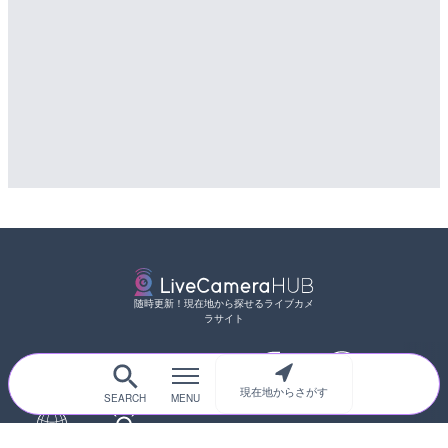
配信元：
配信元：
広島県土木局土木整備部道路整
国土交通省 三次河川国道事務所
随時更新！現在地から探せるライブカメ
ラサイト
サイトTOP
都道府県別
道路
河川
台風情報
現在地からさがす