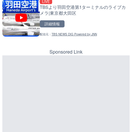
LIVE
LIVE
LIVE
TBSより羽田空港第1ターミナルのライブカ
富山県道76号 万尾のライ
天塩川 岩尾内ダムのライブ
メラ|東京都大田区
見市
別市
詳細情報
詳細情報
詳細情報
配信元：
TBS NEWS DIG Powered by JNN
配信元：
配信元：
国土交通省 富山河川国道事務所
国土交通省 北海道開発局
LIVE
LIVE
富山県道361号 大浦のラ
東京都品川区南大井のライ
見市
川区
Sponsored Link
詳細情報
詳細情報
配信元：
配信元：
国土交通省 富山河川国道事務所
東京都品川区南大井ライブカメ
LIVE
LIVE停止
国道57号 産山第2のライ
道の駅さがのせきのライブ
市
市
詳細情報
詳細情報
配信元：
配信元：
国土交通省 熊本河川国道事務所
道の駅さがのせきPPカム
LIVE
LIVE
広島県道6号 智教寺のライ
松江自動車道 三次東JCT
芸高田市
のライブカメラ|広島県三
詳細情報
詳細情報