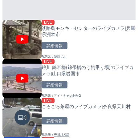
高田市
町
詳細情報
詳細情報
LIVE
配信元：
配信元：
広島県土木局土木整備部道路整
日高町役場
淡路島モンキーセンターのライブカメラ|兵庫
県洲本市
詳細情報
配信元：
淡路ザル
LIVE
LIVE
LIVE
錦川 錦帯橋(錦帯橋のう飼乗り場)のライブカ
巨瀬川 河童橋のライブカメ
導目木川 花立砂防堰堤下流
メラ|山口県岩国市
市
福岡県朝倉市
詳細情報
詳細情報
詳細情報
配信元：
アイ・キャン制作G
配信元：
配信元：
福岡県庁県土整備部河川課
福岡県庁県土整備部河川課
LIVE
LIVE
LIVE
ごろごろ茶屋のライブカメラ|奈良県天川村
巴川 浅畑川合流点のライブ
常呂川 鹿ノ子ダムのライブ
岡市
戸町
詳細情報
詳細情報
詳細情報
配信元：
天川村役場
配信元：
配信元：
静岡県交通基盤部河川砂防局土
国土交通省 北海道開発局