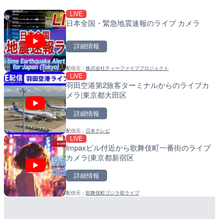
LIVE
LIVE終了
LIVE
日本全国・緊急地震速報のライブ カメラ
いたみ花火大会のライブカ
南出川水門付近のライブカ
町
詳細情報
詳細情報
詳細情報
配信元：
株式会社ティーファイブプロジェクト
配信元：
配信元：
いたみ花火大会ライブ配信用
日高町役場
LIVE
LIVE終了
LIVE
羽田空港第2旅客ターミナルからのライブカ
東京タワー・港区芝周辺の
比井川水門付近から比井崎
メラ|東京都大田区
都港区
ラ|和歌山県日高町
詳細情報
詳細情報
詳細情報
配信元：
日本テレビ
配信元：
配信元：
湘南ライブカメラ
日高町役場
LIVE
LIVE
LIVE
Impaxビル付近から歌舞伎町一番街のライブ
石狩川 奈井江8号樋門のラ
小浦川水門付近から小浦海
カメラ|東京都新宿区
奈井江町
メラ|和歌山県日高町
詳細情報
詳細情報
詳細情報
配信元：
歌舞伎町ゴジラ前ライブ
配信元：
配信元：
国土交通省 北海道開発局
日高町役場
LIVE
LIVE
Leaf
広島県道4号 川根のライブ
産湯川水門付近のライブカ