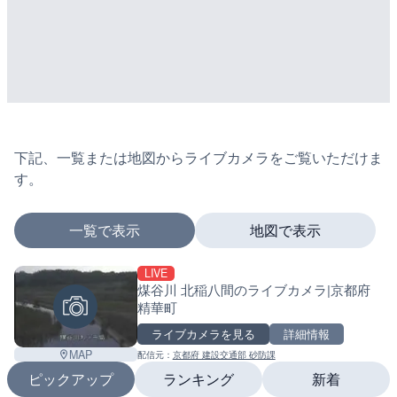
下記、一覧または地図からライブカメラをご覧いただけま
す。
一覧で表示
地図で表示
LIVE
マーカーをタップするとライブカメラの詳細が表示さ
煤谷川 北稲八間のライブカメラ|京都府
精華町
ライブカメラを見る
詳細情報
+
MAP
配信元：
京都府 建設交通部 砂防課
ピックアップ
ランキング
新着
−