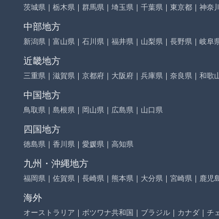
茨城県
｜
栃木県
｜
群馬県
｜
埼玉県
｜
千葉県
｜
東京都
｜
神奈
中部地方
新潟県
｜
富山県
｜
石川県
｜
福井県
｜
山梨県
｜
長野県
｜
岐阜
近畿地方
三重県
｜
滋賀県
｜
京都府
｜
大阪府
｜
兵庫県
｜
奈良県
｜
和歌
中国地方
鳥取県
｜
島根県
｜
岡山県
｜
広島県
｜
山口県
四国地方
徳島県
｜
香川県
｜
愛媛県
｜
高知県
九州・沖縄地方
福岡県
｜
佐賀県
｜
長崎県
｜
熊本県
｜
大分県
｜
宮崎県
｜
鹿児
海外
オーストラリア
｜
ボツワナ共和国
｜
ブラジル
｜
カナダ
｜
チ