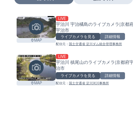
LIVE
+
宇治川 宇治橘島のライブカメラ|京都
宇治市
−
ライブカメラを見る
詳細情報
MAP
配信元：
国土交通省 淀川ダム統合管理事務所
LIVE
宇治川 槙尾山のライブカメラ|京都府
治市
ライブカメラを見る
詳細情報
MAP
配信元：
国土交通省 淀川河川事務所