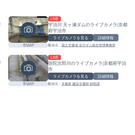
LIVE
府
宇治川 天ヶ瀬ダムのライブカメラ|京都
府宇治市
ライブカメラを見る
詳細情報
MAP
配信元：
国土交通省 淀川ダム統合管理事務所
LIVE
宇
弥陀次郎川のライブカメラ|京都府宇治
市
ライブカメラを見る
詳細情報
MAP
配信元：
京都府 建設交通部 砂防課