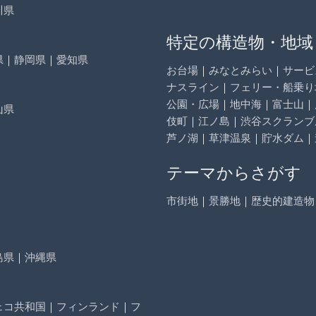
川県
特定の構造物・地域
県
｜
静岡県
｜
愛知県
お台場
｜
みなとみらい
｜
サービ
ナスライン
｜
フェリー・船乗り
公園・広場
｜
地中海
｜
富士山
｜
山県
伎町
｜
江ノ島
｜
渋谷スクランブ
芦ノ湖
｜
草津温泉
｜
貯水ダム
｜
テーマからさがす
市街地
｜
景勝地
｜
歴史的建造物
島県
｜
沖縄県
ェコ共和国
｜
フィンランド
｜
フ