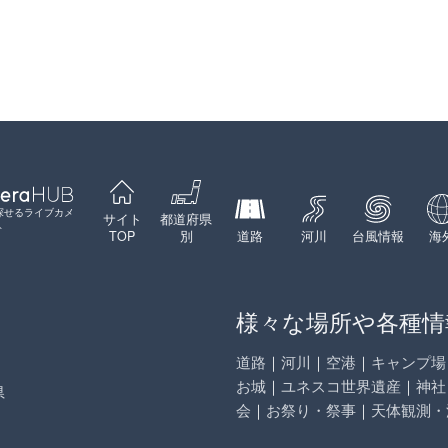
Leaflet
|
©
GoogleMap
contributors
探せるライブカメ
サイト
都道府県
ト
TOP
別
道路
河川
台風情報
海
様々な場所や各種情
道路
｜
河川
｜
空港
｜
キャンプ場
お城
｜
ユネスコ世界遺産
｜
神社
県
会
｜
お祭り・祭事
｜
天体観測・