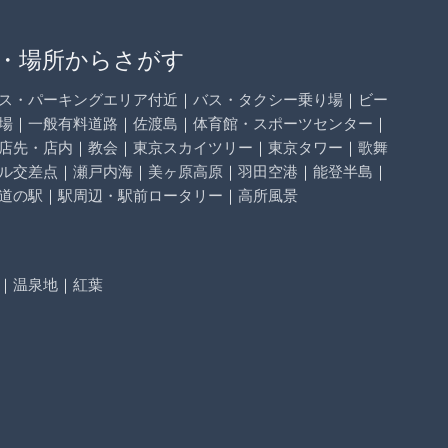
・場所からさがす
ス・パーキングエリア付近
｜
バス・タクシー乗り場
｜
ビー
場
｜
一般有料道路
｜
佐渡島
｜
体育館・スポーツセンター
｜
店先・店内
｜
教会
｜
東京スカイツリー
｜
東京タワー
｜
歌舞
ル交差点
｜
瀬戸内海
｜
美ヶ原高原
｜
羽田空港
｜
能登半島
｜
道の駅
｜
駅周辺・駅前ロータリー
｜
高所風景
｜
温泉地
｜
紅葉