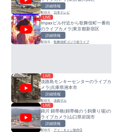
詳細情報
詳細情報
詳細情報
配信元：
日本テレビ
配信元：
配信元：
日本テレビ
日高町役場
LIVE
LIVE
LIVE
Impaxビル付近から歌舞伎町一番街
日本全国・緊急地震速報のラ
小浦川水門付近から小浦海水
のライブカメラ|東京都新宿区
カメラ
ライブカメラ|和歌山県日高町
詳細情報
詳細情報
詳細情報
配信元：
歌舞伎町ゴジラ前ライブ
配信元：
配信元：
株式会社ティーファイブプロジ
日高町役場
LIVE
LIVE
ごろごろ茶屋のライブカメラ|
産湯川水門付近のライブカメラ
県天川村
歌山県日高町
詳細情報
詳細情報
配信元：
配信元：
天川村役場
日高町役場
LIVE
淡路島モンキーセンターのライブカ
メラ|兵庫県洲本市
詳細情報
配信元：
淡路ザル
LIVE
LIVE停止
LIVE
錦川 錦帯橋(錦帯橋のう飼乗り場)の
内海海水浴場のライブカメラ|
導目木川 花立砂防堰堤下流の
ライブカメラ|山口県岩国市
県南知多町
ブカメラ|福岡県朝倉市
詳細情報
詳細情報
詳細情報
配信元：
アイ・キャン制作G
配信元：
配信元：
南知多町観光協会
福岡県庁県土整備部河川課