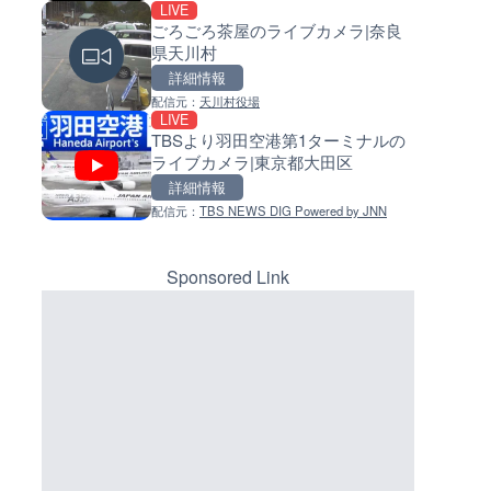
LIVE
LIVE
LIVE
ごろごろ茶屋のライブカメラ|奈良
手結港(YASU海の駅クラブ)の
常呂川 鹿ノ子ダムのライブカメ
県天川村
ブカメラ|高知県香南市
北海道置戸町
詳細情報
詳細情報
詳細情報
マーカーをクリックするとラ
イブカメラの詳細が表示されま
配信元：
天川村役場
配信元：
配信元：
YASU海の駅CLUB
国土交通省 北海道開発局
LIVE
LIVE
LIVE
す。
TBSより羽田空港第1ターミナルの
黒潮本陣から太平洋・久礼湾
天塩川 岩尾内ダムのライブカメ
ライブカメラ|東京都大田区
ブカメラ|高知県中土佐町
北海道士別市
詳細情報
詳細情報
詳細情報
配信元：
TBS NEWS DIG Powered by JNN
配信元：
配信元：
鰹乃國の湯宿 黒潮本陣
国土交通省 北海道開発局
LIVE
LIVE
Impaxビル付近から歌舞伎町
東京都品川区南大井のライブ
のライブカメラ|東京都新宿区
ラ|東京都品川区
Sponsored Link
詳細情報
詳細情報
配信元：
配信元：
歌舞伎町ゴジラ前ライブ
東京都品川区南大井ライブカメ
LIVE
LIVE停止
原爆ドームのライブカメラ|広
道の駅さがのせきのライブカメ
広島市中区
大分県大分市
詳細情報
詳細情報
配信元：
配信元：
株式会社ミックス
道の駅さがのせきPPカム
LIVE
LIVE
知内川 上開田橋のライブカメラ
松江自動車道 三次東JCT・イ
賀県高島市
ーチェンジのライブカメラ|広