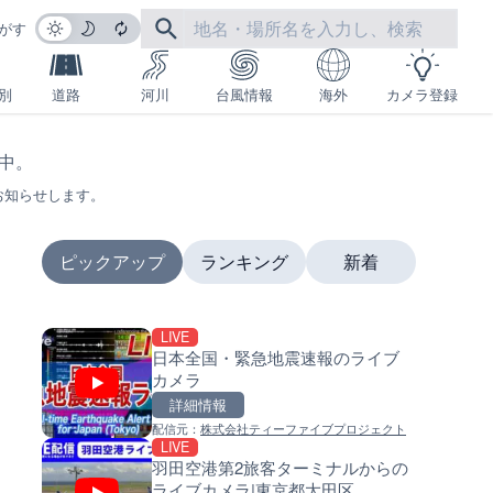
がす
別
道路
河川
台風情報
海外
カメラ登録
生中。
お知らせします。
ピックアップ
ランキング
新着
LIVE
LIVE
LIVE
日本全国・緊急地震速報のライブ
国道1号 国府津海岸のライブ
南出川水門付近のライブカメラ
カメラ
ラ|神奈川県小田原市
歌山県日高町
詳細情報
詳細情報
詳細情報
配信元：
株式会社ティーファイブプロジェクト
配信元：
配信元：
神奈川県庁
日高町役場
LIVE
LIVE
LIVE
羽田空港第2旅客ターミナルからの
羽田空港第2旅客ターミナルか
比井川水門付近から比井崎海
ライブカメラ|東京都大田区
ライブカメラ|東京都大田区
イブカメラ|和歌山県日高町