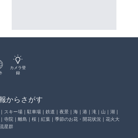
三次市
詳細情報
詳細情報
配信元：
配信元：
高島市役所 政策部 危機管理局
国土交通省 三次河川国道事務所
カメラ登
外
録
報からさがす
｜
スキー場
｜
駐車場
｜
鉄道
｜
夜景
｜
海
｜
港
｜
滝
｜
山
｜
湖
｜
｜
寺院
｜
離島
｜
桜
｜
紅葉
｜
季節のお花・開花状況
｜
花火大
流星群