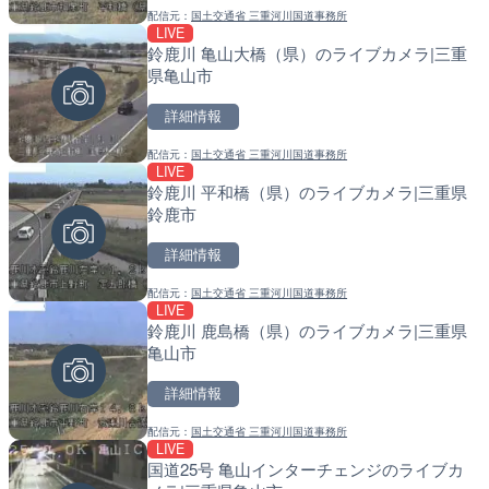
加茂谷川 東みよし町加茂の
常呂川 鹿ノ子ダムのライブ
配信元：
国土交通省 三重河川国道事務所
島県東みよし町
戸町
LIVE
鈴鹿川 亀山大橋（県）のライブカメラ|三重
詳細情報
詳細情報
県亀山市
配信元：
配信元：
徳島県河川整備課
国土交通省 北海道開発局
詳細情報
LIVE
LIVE
日本海東北自動車道 胎内
天塩川 岩尾内ダムのライブ
配信元：
国土交通省 三重河川国道事務所
ブカメラ|新潟県胎内市
別市
LIVE
鈴鹿川 平和橋（県）のライブカメラ|三重県
詳細情報
詳細情報
鈴鹿市
配信元：
配信元：
NEXCO東日本
国土交通省 北海道開発局
詳細情報
LIVE
LIVE
いいづなリゾートスキー場
東京都品川区南大井のライ
配信元：
国土交通省 三重河川国道事務所
カメラ|長野県飯綱町
川区
LIVE
鈴鹿川 鹿島橋（県）のライブカメラ|三重県
詳細情報
詳細情報
亀山市
配信元：
配信元：
いいづなリゾートスキー場
東京都品川区南大井ライブカメ
詳細情報
LIVE
LIVE停止
国道305号 茱崎のライブ
道の駅さがのせきのライブ
配信元：
国土交通省 三重河川国道事務所
市
LIVE
国道25号 亀山インターチェンジのライブカ
詳細情報
詳細情報