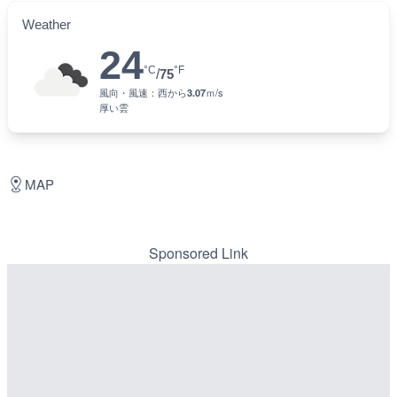
Weather
24
°C
°F
/
75
風向・風速：
西
から
3.07
ｍ/s
厚い雲
MAP
Sponsored Link