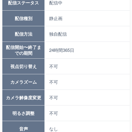
配信ステータス
配信中
配信種別
静止画
配信方法
独自配信
配信開始〜終了ま
24時間365日
での期間
視点切り替え
不可
カメラズーム
不可
カメラ解像度変更
不可
明るさ調整
不可
音声
なし