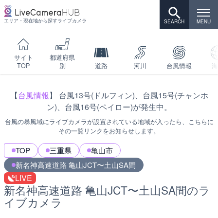
エリア・現在地から探すライブカメラ
サイト
都道府県
TOP
別
道路
河川
台風情報
海
【
台風情報
】 台風13号(ドルフィン)、台風15号(チャンホ
ン)、台風16号(ペイロー)が発生中。
台風の暴風域にライブカメラが設置されている地域が入ったら、こちらに
その一覧リンクをお知らせします。
TOP
三重県
亀山市
新名神高速道路 亀山JCT〜土山SA間
LIVE
新名神高速道路 亀山JCT〜土山SA間のラ
イブカメラ