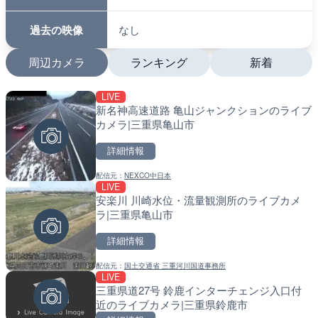
過去の映像
なし
周辺カメラ
ランキング
新着
LIVE
LIVE
LIVE
新名神高速道路 亀山ジャンクションのライブ
ベヴァーニャのシルヴェス
南出川水門付近のライブカ
カメラ|三重県亀山市
カメラ|イタリアウンブリ
町
詳細情報
詳細情報
詳細情報
配信元：
NEXCO中日本
配信元：
配信元：
Umbria Webcam
日高町役場
LIVE
LIVE
LIVE
安楽川 川崎水位・流量観測所のライブカメ
パッシニャーノ・スル・ト
比井川水門付近から比井崎
ラ|三重県亀山市
ライブカメラ|イタリアウ
ラ|和歌山県日高町
詳細情報
詳細情報
詳細情報
配信元：
国土交通省 三重河川国道事務所
配信元：
配信元：
Skyline webcams
日高町役場
LIVE
LIVE終了
LIVE
三重県道27号 鈴鹿インターチェンジ入口付
大阪・関西万博会場・東エ
小浦川水門付近から小浦海
近のライブカメラ|三重県鈴鹿市
ライブカメラ|大阪府大阪
メラ|和歌山県日高町