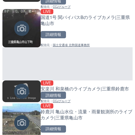
詳細情報
詳細情報
詳細情報
配信元：
CCJグループ
LIVE
国道1号 関バイパスBのライブカメラ|三重県
配信元：
配信元：
Expo2025 大阪・関西万博 
日高町役場
LIVE
LIVE
亀山市
太田川 南大居のライブカメ
産湯川水門付近のライブカ
勝浦町
町
詳細情報
詳細情報
詳細情報
配信元：
国土交通省 北勢国道事務所
配信元：
配信元：
和歌山県庁
日高町役場
LIVE
安楽川 和泉橋のライブカメラ|三重県鈴鹿市
LIVE
LIVE
詳細情報
鳥取自動車道 あわくらト
導目木川 花立砂防堰堤下流
配信元：
CCJグループ
イブカメラ|岡山県西粟倉
福岡県朝倉市
LIVE
鈴鹿川 亀山水位・流量・雨量観測所のライブ
詳細情報
詳細情報
カメラ|三重県亀山市
配信元：
配信元：
国土交通省 鳥取河川国道事務所
福岡県庁県土整備部河川課
詳細情報
LIVE
LIVE