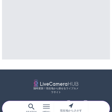
随時更新！現在地から探せるライブカメ
ラサイト
現在地からさがす
サイトTOP
都道府県別
道路
河川
台風情報