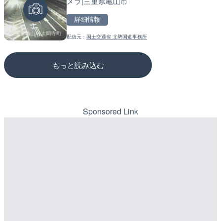
メラ|三重県亀山市
配信元：
配信元：
福井県庁
道の駅さがのせきPPカム
詳細情報
LIVE
LIVE
国道45号 田中トンネル南
松江自動車道 三次東JCT
配信元：
国土交通省 北勢国道事務所
ラ|宮城県気仙沼市
のライブカメラ|広島県三
詳細情報
詳細情報
もっと読み込む
配信元：
配信元：
国土交通省 仙台河川国道事務所
国土交通省 三次河川国道事務所
Sponsored Link