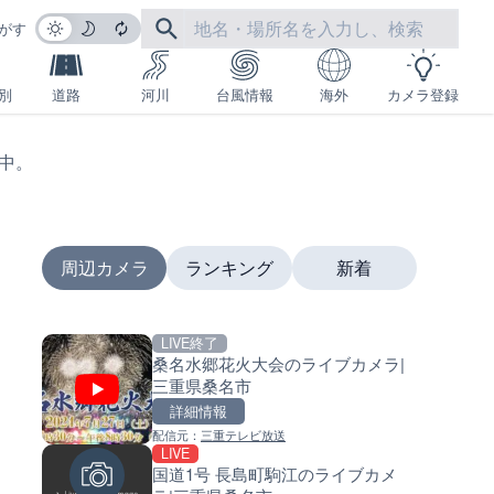
がす
別
道路
河川
台風情報
海外
カメラ登録
生中。
周辺カメラ
ランキング
新着
LIVE終了
LIVE
LIVE
桑名水郷花火大会のライブカメラ|
多摩川 日野橋水位観測所のラ
南出川水門付近のライブカメラ
三重県桑名市
カメラ|東京都立川市
歌山県日高町
詳細情報
詳細情報
詳細情報
配信元：
三重テレビ放送
配信元：
配信元：
国土交通省 京浜河川事務所
日高町役場
LIVE
LIVE
LIVE
国道1号 長島町駒江のライブカメ
東京都道405号外濠環状線 市
比井川水門付近から比井崎海