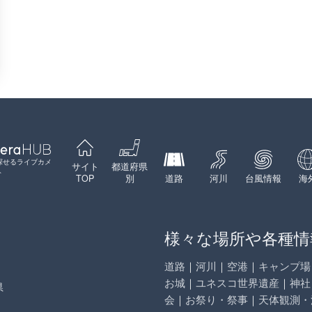
探せるライブカメ
サイト
都道府県
ト
TOP
別
道路
河川
台風情報
海
様々な場所や各種情
道路
｜
河川
｜
空港
｜
キャンプ場
お城
｜
ユネスコ世界遺産
｜
神社
県
会
｜
お祭り・祭事
｜
天体観測・