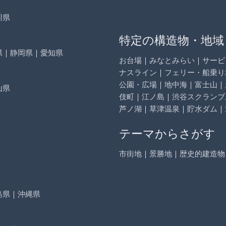
川県
特定の構造物・地域
県
｜
静岡県
｜
愛知県
お台場
｜
みなとみらい
｜
サービ
ナスライン
｜
フェリー・船乗り
公園・広場
｜
地中海
｜
富士山
｜
山県
伎町
｜
江ノ島
｜
渋谷スクランブ
芦ノ湖
｜
草津温泉
｜
貯水ダム
｜
テーマからさがす
市街地
｜
景勝地
｜
歴史的建造物
島県
｜
沖縄県