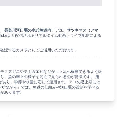
り、
長良川河口堰の水式魚道内、アユ、サツキマス（アマ
uTubeより配信されるリアルタイム動画・ライブ配信による
を確認するカメラとしてご活用いただけます。
、モクズガニやテナガエビなどが上下流へ移動できるよう設
り、魚の遡上の様子を間近で見られるのが特徴です。 施
があり、季節や水量に応じて運用され、アユの遡上期には
ラザながら」では、魚道の仕組みや河口堰の役割を学べる
気があります。