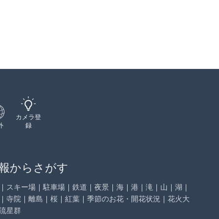
カメラ登
外
録
報からさがす
｜
スキー場
｜
駐車場
｜
鉄道
｜
夜景
｜
海
｜
港
｜
滝
｜
山
｜
湖
｜
｜
寺院
｜
離島
｜
桜
｜
紅葉
｜
季節のお花・開花状況
｜
花火大
流星群