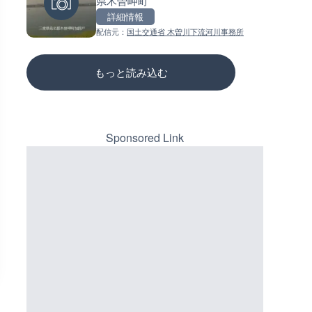
県木曽岬町
ラ|宮城県石巻市
ーチェンジのライブカメラ|広
三次市
詳細情報
詳細情報
詳細情報
配信元：
国土交通省 木曽川下流河川事務所
配信元：
配信元：
国土交通省 北上川下流河川事務
国土交通省 三次河川国道事務所
もっと読み込む
Sponsored Link