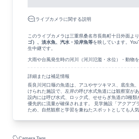
ライブカメラに関する説明
このライブカメラは三重県桑名市長島町十日外面よ
ゴ）、淡水魚、汽水・沿岸魚等
を映しています。Yo
生中継です。
大雨や台風発生時の河川（河川氾濫・水位）・動物
詳細または補足情報
長良川河口堰の魚道は、アユやサツキマス、底生魚
けられた施設で、左岸の呼び水式魚道には観察室があ
設内には呼び水式、ロック式、せせらぎ魚道の3種類
優先的に流量が確保されます。 見学施設「アクアプ
ため、自然観察と学習を兼ねたスポットとしても人
Camera Tags