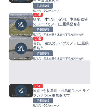
ラ|三重県桑名市
町のライブカメラ|東京都新宿
イブカメラ|和歌山県日高町
詳細情報
詳細情報
詳細情報
配信元：
CCJグループ
配信元：
配信元：
よつやの窓 TOKYO YOTSUYA L
日高町役場
LIVE
LIVE
LIVE
CAMERA Full HD
揖斐川 木曽川下流河川事務所鉄塔
広島県道30号 津田のライブカメ
小浦川水門付近から小浦海水
のライブカメラ|三重県桑名市
広島県廿日市市
ライブカメラ|和歌山県日高町
詳細情報
詳細情報
詳細情報
配信元：
国土交通省 木曽川下流河川事務所
配信元：
配信元：
広島県土木局土木整備部道路整
日高町役場
LIVE
LIVE
LIVE
長良川 遠浅のライブカメラ|三重県
穂波川 秋松橋付近のライブカメ
産湯川水門付近のライブカメラ
桑名市
福岡県飯塚市
歌山県日高町
詳細情報
詳細情報
詳細情報
配信元：
国土交通省 木曽川下流河川事務所
配信元：
配信元：
国土交通省 遠賀川河川事務所
日高町役場
LIVE
LIVE
LIVE
国道1号 長島川・長島町又木のライ
国道186号 吉和1のライブカメ
導目木川 花立砂防堰堤下流の
ブカメラ|三重県桑名市
島県廿日市市
ブカメラ|福岡県朝倉市
詳細情報
詳細情報
詳細情報
配信元：
CCJグループ
配信元：
配信元：
広島県土木局土木整備部道路整
福岡県庁県土整備部河川課