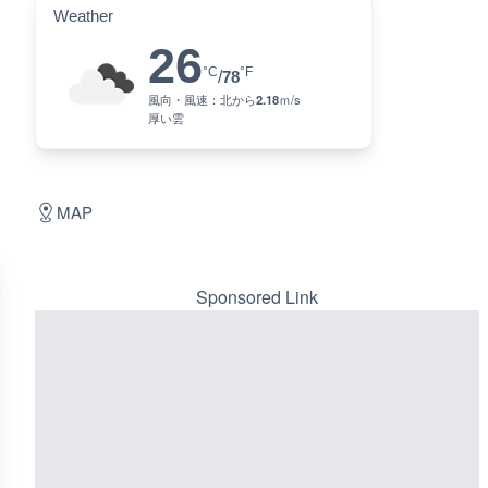
Weather
26
°C
°F
/
78
風向・風速：
北
から
2.18
ｍ/s
厚い雲
MAP
Sponsored Link