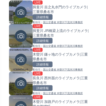
LIVE
LIVE
LIVE
揖斐川 吉之丸水門のライブカメラ|
串良川 岡崎のライブカメラ|鹿
常呂川 鹿ノ子ダムのライブカメ
三重県桑名市
県鹿屋市
北海道置戸町
詳細情報
詳細情報
詳細情報
配信元：
国土交通省 木曽川下流河川事務所
配信元：
配信元：
国土交通省 大隅河川国道事務所
国土交通省 北海道開発局
LIVE
LIVE
LIVE
揖斐川 JR橋梁上流のライブカメラ|
石狩川 石狩河口のライブカメラ
天塩川 岩尾内ダムのライブカメ
三重県桑名市
海道石狩市
北海道士別市
詳細情報
詳細情報
詳細情報
配信元：
国土交通省 木曽川下流河川事務所
配信元：
配信元：
国土交通省 北海道開発局
国土交通省 北海道開発局
LIVE
LIVE
LIVE
木曽川 鎌ヶ地のライブカメラ|三重
旧北上川 23.6k右岸のライブカ
東京都品川区南大井のライブ
県桑名市
宮城県涌谷町
ラ|東京都品川区
詳細情報
詳細情報
詳細情報
配信元：
国土交通省 木曽川下流河川事務所
配信元：
配信元：
国土交通省 北上川下流河川事務
東京都品川区南大井ライブカメ
LIVE
LIVE
LIVE停止
長良川 西外面のライブカメラ|三重
北上川 横石のライブカメラ|岩
道の駅さがのせきのライブカメ
県桑名市
一関市
大分県大分市
詳細情報
詳細情報
詳細情報
配信元：
国土交通省 木曽川下流河川事務所
配信元：
配信元：
国土交通省 岩手河川国道事務所
道の駅さがのせきPPカム
LIVE
LIVE
LIVE
木曽川 加路戸のライブカメラ|三重
旧北上川 神取橋上流のライブ
松江自動車道 三次東JCT・イ