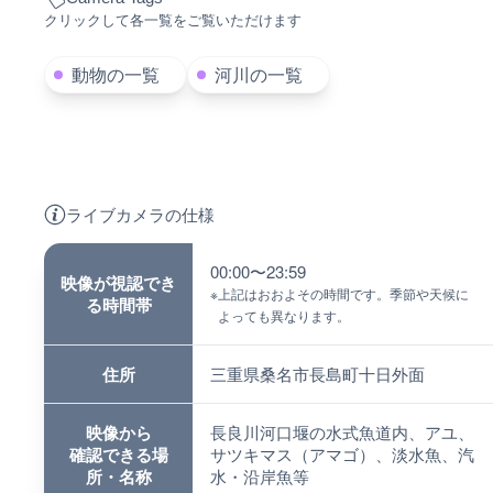
クリックして各一覧をご覧いただけます
動物の一覧
河川の一覧
ライブカメラの仕様
00:00〜23:59
映像が視認でき
※
上記はおおよその時間です。季節や天候に
る時間帯
よっても異なります。
住所
三重県桑名市長島町十日外面
映像から
長良川河口堰の水式魚道内、アユ、
確認できる場
サツキマス（アマゴ）、淡水魚、汽
所・名称
水・沿岸魚等