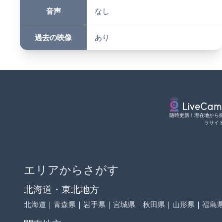
音声
なし
過去の映像
あり
随時更新！現在地から
ラサイ
エリアからさがす
北海道・東北地方
北海道
｜
青森県
｜
岩手県
｜
宮城県
｜
秋田県
｜
山形県
｜
福島