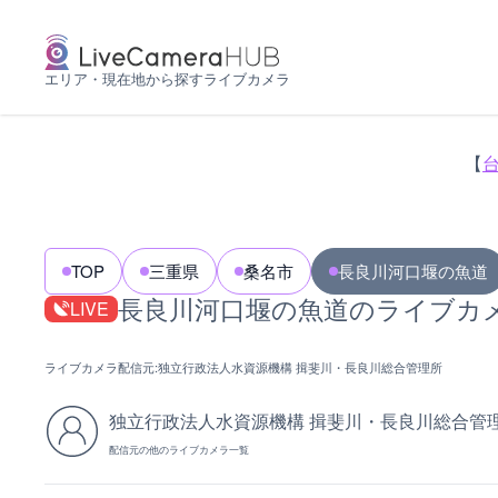
エリア・現在地から探すライブカメラ
【
TOP
三重県
桑名市
長良川河口堰の魚道
長良川河口堰の魚道のライブカ
LIVE
ライブカメラ配信元:
独立行政法人水資源機構 揖斐川・長良川総合管理所
独立行政法人水資源機構 揖斐川・長良川総合管
配信元の他のライブカメラ一覧