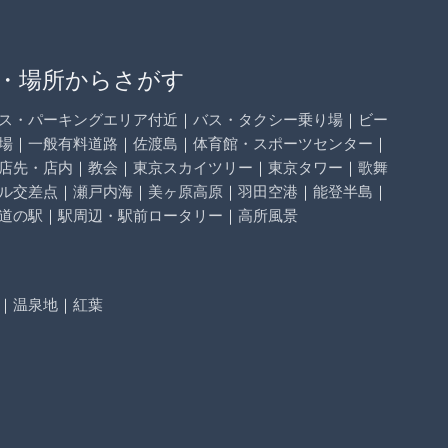
・場所からさがす
ス・パーキングエリア付近
｜
バス・タクシー乗り場
｜
ビー
場
｜
一般有料道路
｜
佐渡島
｜
体育館・スポーツセンター
｜
店先・店内
｜
教会
｜
東京スカイツリー
｜
東京タワー
｜
歌舞
ル交差点
｜
瀬戸内海
｜
美ヶ原高原
｜
羽田空港
｜
能登半島
｜
道の駅
｜
駅周辺・駅前ロータリー
｜
高所風景
｜
温泉地
｜
紅葉