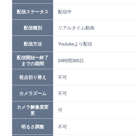
配信ステータス
配信中
配信種別
リアルタイム動画
配信方法
Youtubeより配信
配信開始〜終了
24時間365日
までの期間
視点切り替え
不可
カメラズーム
不可
カメラ解像度変
可
更
明るさ調整
不可