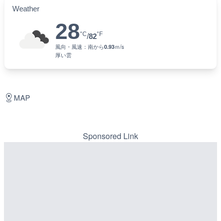
Weather
28
°C
°F
/
82
風向・風速：
南
から
0.93
ｍ/s
厚い雲
MAP
Sponsored Link