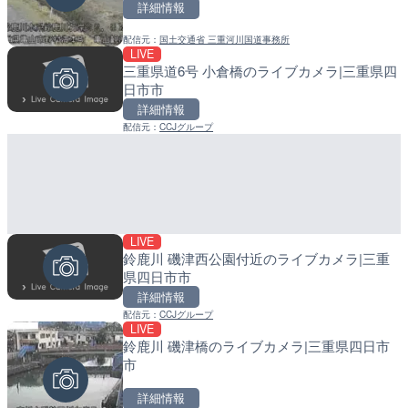
詳細情報
詳細情報
配信元：
国土交通省 三重河川国道事務所
配信元：
配信元：
福岡県庁県土整備部河川課
日高町役場
LIVE
LIVE
LIVE
三重県道6号 小倉橋のライブカメラ|三重県四
神戸ウォーターフロントの
産湯川水門付近のライブカ
日市市
県神戸市
町
詳細情報
詳細情報
詳細情報
配信元：
CCJグループ
配信元：
配信元：
KWD神戸ウォーターフロント
日高町役場
LIVE
鈴鹿川 磯津西公園付近のライブカメラ|三重
LIVE
LIVE
県四日市市
ごろごろ茶屋のライブカメ
導目木川 花立砂防堰堤下流
詳細情報
福岡県朝倉市
配信元：
CCJグループ
LIVE
詳細情報
詳細情報
鈴鹿川 磯津橋のライブカメラ|三重県四日市
市
配信元：
配信元：
天川村役場
福岡県庁県土整備部河川課
LIVE停止
LIVE
詳細情報
白良浜海水浴場のライブカ
常呂川 鹿ノ子ダムのライブ