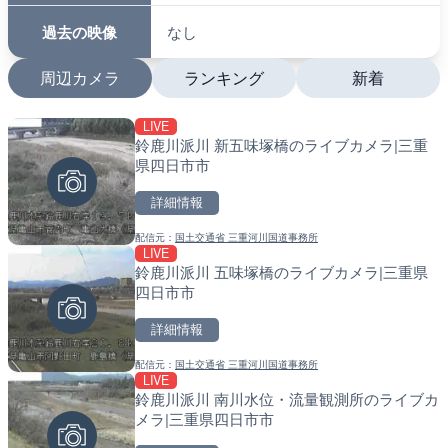
過去の映像
なし
周辺カメラ
ランキング
新着
LIVE
LIVE
LIVE
鈴鹿川派川 新五味塚橋のライブカメラ|三重
磐井川 4.8km右岸のライ
南出川水門付近のライブカ
県四日市市
市
町
詳細情報
詳細情報
詳細情報
配信元：
国土交通省 三重河川国道事務所
配信元：
配信元：
国土交通省 岩手河川国道事務所
日高町役場
LIVE
LIVE
LIVE
春季限定
鈴鹿川派川 五味塚橋のライブカメラ|三重県
中山観音公園の梅林のライ
比井川水門付近から比井崎
四日市市
塚市
ラ|和歌山県日高町
詳細情報
詳細情報
詳細情報
配信元：
国土交通省 三重河川国道事務所
配信元：
配信元：
大本山 中山寺
日高町役場
LIVE
LIVE
LIVE
鈴鹿川派川 南川水位・流量観測所のライブカ
戸切川 古川橋のライブカメ
小浦川水門付近から小浦海
メラ|三重県四日市市
メラ|和歌山県日高町
詳細情報