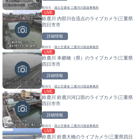
町
戸町
配信元：
国土交通省 三重河川国道事務所
LIVE
詳細情報
詳細情報
鈴鹿川 内部川合流点のライブカメラ|三重県
四日市市
配信元：
配信元：
Movie Shirahama-Town
国土交通省 北海道開発局
LIVE
LIVE
詳細情報
国道298号 辻地下道 上り
天塩川 岩尾内ダムのライブ
玉県さいたま市
別市
配信元：
国土交通省 三重河川国道事務所
LIVE
詳細情報
詳細情報
鈴鹿川 本郷橋（県）のライブカメラ|三重県
四日市市
配信元：
配信元：
国土交通省 北首都国道事務所
国土交通省 北海道開発局
LIVE
LIVE
詳細情報
ビーチテラス串本から太平
東京都品川区南大井のライ
メラ|和歌山県串本町
川区
配信元：
国土交通省 三重河川国道事務所
LIVE
詳細情報
詳細情報
鈴鹿川 鈴鹿川河口部のライブカメラ|三重県
四日市市
配信元：
配信元：
ビーチテラス
東京都品川区南大井ライブカメ
LIVE
LIVE停止
詳細情報
国道298号 辻地下道 下り
道の駅さがのせきのライブ
玉県さいたま市
市
配信元：
国土交通省 三重河川国道事務所
LIVE
詳細情報
詳細情報
鈴鹿川 鈴鹿大橋のライブカメラ|三重県四日