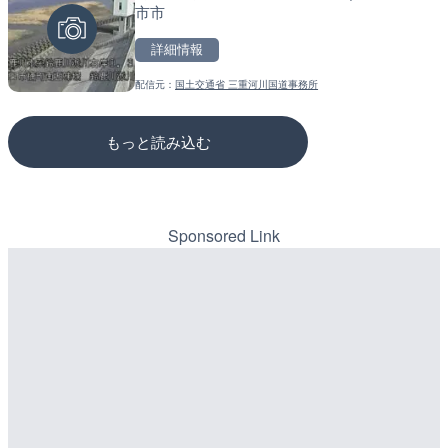
市市
配信元：
配信元：
国土交通省 北首都国道事務所
道の駅さがのせきPPカム
LIVE
LIVE
詳細情報
平野川分水路 今里大橋のラ
松江自動車道 三次東JCT
府大阪市
のライブカメラ|広島県三
配信元：
国土交通省 三重河川国道事務所
詳細情報
詳細情報
もっと読み込む
配信元：
配信元：
大阪府河川室
国土交通省 三次河川国道事務所
Sponsored Link