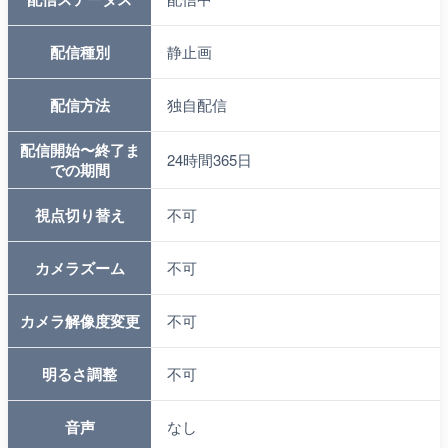
配信種別
静止画
配信方法
独自配信
配信開始〜終了ま
24時間365日
での期間
視点切り替え
不可
カメラズーム
不可
カメラ解像度変更
不可
明るさ調整
不可
音声
なし