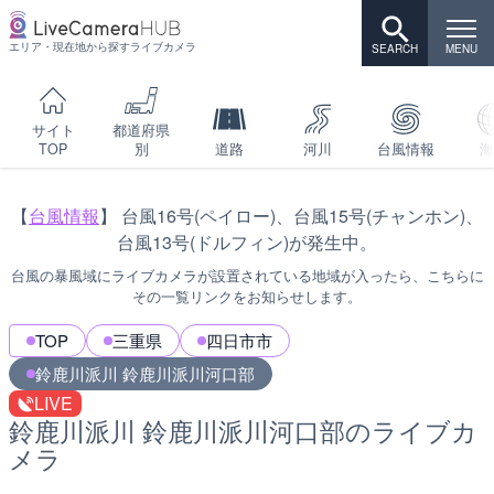
エリア・現在地から探すライブカメラ
サイト
都道府県
TOP
別
道路
河川
台風情報
海
【
台風情報
】 台風16号(ペイロー)、台風15号(チャンホン)、
台風13号(ドルフィン)が発生中。
台風の暴風域にライブカメラが設置されている地域が入ったら、こちらに
その一覧リンクをお知らせします。
TOP
三重県
四日市市
鈴鹿川派川 鈴鹿川派川河口部
LIVE
鈴鹿川派川 鈴鹿川派川河口部のライブカ
メラ