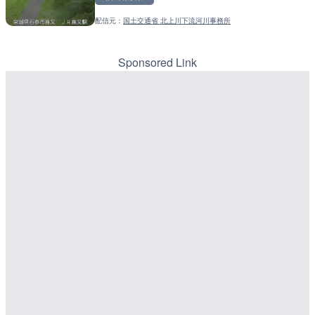
配信元：
国土交通省 北上川下流河川事務所
配信元：
配信元：
歌舞伎町ゴジラ前ライブ
道の駅さがのせきPPカム
LIVE
LIVE
ごろごろ茶屋のライブカメ
松江自動車道 三次東JCT
のライブカメラ|広島県三
Sponsored Link
詳細情報
詳細情報
配信元：
配信元：
天川村役場
国土交通省 三次河川国道事務所