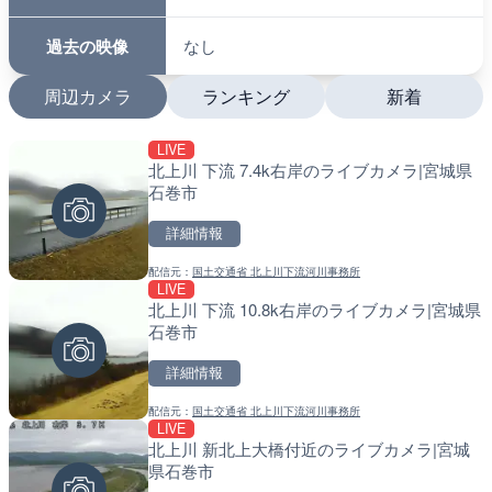
過去の映像
なし
周辺カメラ
ランキング
新着
LIVE
LIVE
LIVE
北上川 下流 7.4k右岸のライブカメラ|宮城県
沖永良部島海岸のライブカ
南出川水門付近のライブカ
石巻市
町
町
詳細情報
詳細情報
詳細情報
配信元：
国土交通省 北上川下流河川事務所
配信元：
配信元：
和泊町
日高町役場
LIVE
LIVE
LIVE
北上川 下流 10.8k右岸のライブカメラ|宮城県
徳之島町亀津のライブカメ
比井川水門付近から比井崎
石巻市
町
ラ|和歌山県日高町
詳細情報
詳細情報
詳細情報
配信元：
国土交通省 北上川下流河川事務所
配信元：
配信元：
Tokki Works
日高町役場
LIVE
LIVE
LIVE
北上川 新北上大橋付近のライブカメラ|宮城
羽田空港第2旅客ターミナ
小浦川水門付近から小浦海
県石巻市
メラ|東京都大田区
メラ|和歌山県日高町