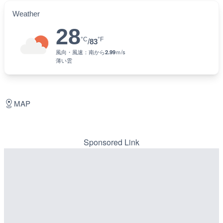
Weather
28
°C
°F
/
83
風向・風速：
南
から
2.99
ｍ/s
薄い雲
MAP
Sponsored Link