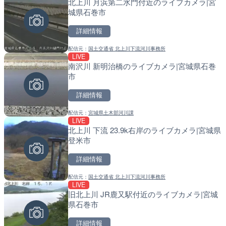
北上川 月浜第二水門付近のライブカメラ|宮
手結港(YASU海の駅クラブ
常呂川 鹿ノ子ダムのライブ
城県石巻市
高知県香南市
戸町
詳細情報
詳細情報
詳細情報
配信元：
国土交通省 北上川下流河川事務所
配信元：
配信元：
YASU海の駅CLUB
国土交通省 北海道開発局
LIVE
LIVE
LIVE
南沢川 新明治橋のライブカメラ|宮城県石巻
RBCより那覇空港のライブ
天塩川 岩尾内ダムのライブ
市
覇市
別市
詳細情報
詳細情報
詳細情報
配信元：
宮城県土木部河川課
配信元：
配信元：
【琉球放送】RBC NEWS
国土交通省 北海道開発局
LIVE
LIVE
LIVE
北上川 下流 23.9k右岸のライブカメラ|宮城県
知内川 上開田橋のライブカ
東京都品川区南大井のライ
登米市
市
川区
詳細情報
詳細情報
詳細情報
配信元：
国土交通省 北上川下流河川事務所
配信元：
配信元：
高島市役所 政策部 危機管理局
東京都品川区南大井ライブカメ
LIVE
LIVE
LIVE停止
旧北上川 JR鹿又駅付近のライブカメラ|宮城
Impaxビル付近から歌舞
道の駅さがのせきのライブ
県石巻市
カメラ|東京都新宿区
市
詳細情報
詳細情報
詳細情報