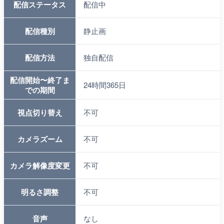
配信ステータス
配信中
配信種別
静止画
配信方法
独自配信
配信開始〜終了ま
24時間365日
での期間
視点切り替え
不可
カメラズーム
不可
カメラ解像度変更
不可
明るさ調整
不可
音声
なし