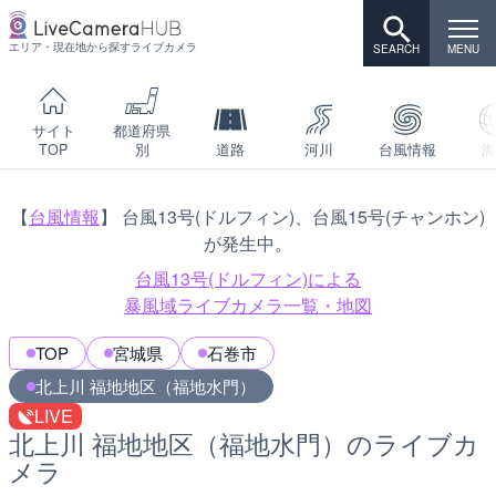
エリア・現在地から探すライブカメラ
サイト
都道府県
TOP
別
道路
河川
台風情報
海
【
台風情報
】 台風13号(ドルフィン)、台風15号(チャンホン)
が発生中。
台風13号(ドルフィン)による
暴風域ライブカメラ一覧・地図
TOP
宮城県
石巻市
北上川 福地地区（福地水門）
LIVE
北上川 福地地区（福地水門）のライブカ
メラ