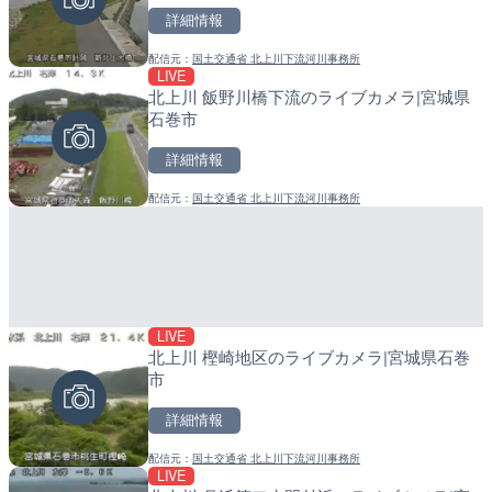
詳細情報
詳細情報
詳細情報
配信元：
国土交通省 北上川下流河川事務所
配信元：
配信元：
日本テレビ
日高町役場
LIVE
LIVE停止
LIVE
北上川 飯野川橋下流のライブカメラ|宮城県
内海海水浴場のライブカメ
産湯川水門付近のライブカ
石巻市
町
詳細情報
詳細情報
詳細情報
配信元：
国土交通省 北上川下流河川事務所
配信元：
配信元：
南知多町観光協会
日高町役場
LIVE
LIVE
LIVE
北上川 樫崎地区のライブカメラ|宮城県石巻
日本全国・緊急地震速報の
導目木川 花立砂防堰堤下流
市
福岡県朝倉市
詳細情報
詳細情報
詳細情報
配信元：
国土交通省 北上川下流河川事務所
配信元：
配信元：
株式会社ティーファイブプロジ
福岡県庁県土整備部河川課
LIVE
LIVE
LIVE