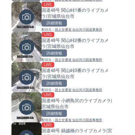
LIVE
LIVE
LIVE
国道48号 関山峠1番のライブカメ
宇佐湾 宇佐漁港のライブカメラ
常呂川 鹿ノ子ダムのライブカメ
ラ|宮城県仙台市
知県土佐市
北海道置戸町
詳細情報
詳細情報
詳細情報
配信元：
国土交通省 仙台河川国道事務所
配信元：
配信元：
高知県土木部河川課
国土交通省 北海道開発局
LIVE
LIVE
LIVE
国道48号 関山峠2番のライブカメ
東名高速道路 伊勢原ジャンク
天塩川 岩尾内ダムのライブカメ
ラ|宮城県仙台市
ンのライブカメラ|神奈川県厚
北海道士別市
詳細情報
詳細情報
詳細情報
配信元：
国土交通省 仙台河川国道事務所
配信元：
配信元：
NEXCO中日本
国土交通省 北海道開発局
LIVE
LIVE
LIVE
国道48号 関山峠3番のライブカメ
日本全国・緊急地震速報のラ
東京都品川区南大井のライブ
ラ|宮城県仙台市
カメラ
ラ|東京都品川区
詳細情報
詳細情報
詳細情報
配信元：
国土交通省 仙台河川国道事務所
配信元：
配信元：
株式会社ティーファイブプロジ
東京都品川区南大井ライブカメ
LIVE
LIVE
LIVE停止
国道48号 小網鳥沢のライブカメラ|
長野県道404号 飯綱高原のラ
道の駅さがのせきのライブカメ
宮城県仙台市
メラ|長野県長野市
大分県大分市
詳細情報
詳細情報
詳細情報
配信元：
国土交通省 仙台河川国道事務所
配信元：
配信元：
長野県庁
道の駅さがのせきPPカム
LIVE
LIVE
LIVE
国道48号 鍋越橋のライブカメラ|宮
のと里山海道 高松サービスエ
松江自動車道 三次東JCT・イ