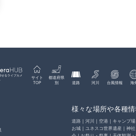
探せるライブカメ
サイト
都道府県
ト
TOP
別
道路
河川
台風情報
海
様々な場所や各種情
道路
｜
河川
｜
空港
｜
キャンプ場
お城
｜
ユネスコ世界遺産
｜
神社
県
会
｜
お祭り・祭事
｜
天体観測・