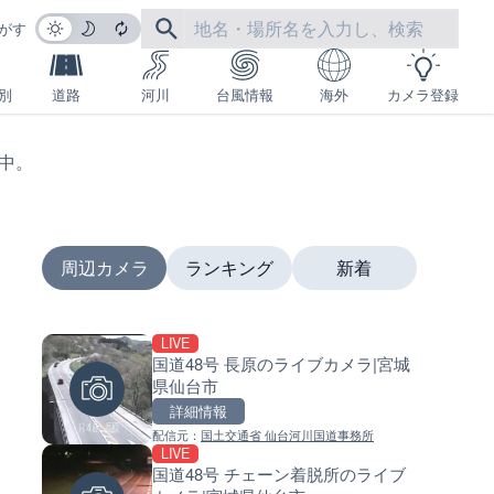
がす
別
道路
河川
台風情報
海外
カメラ登録
生中。
周辺カメラ
ランキング
新着
LIVE
LIVE
LIVE
国道48号 長原のライブカメラ|宮城
国道406号 鬼無里のライブカメ
南出川水門付近のライブカメラ
県仙台市
長野県長野市
歌山県日高町
詳細情報
詳細情報
詳細情報
配信元：
国土交通省 仙台河川国道事務所
配信元：
配信元：
長野県庁
日高町役場
LIVE
LIVE終了
LIVE
国道48号 チェーン着脱所のライブ
東名高速道路・厚木インター
比井川水門付近から比井崎海