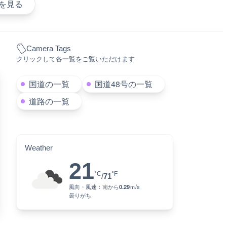
を見る
Camera Tags
クリックして各一覧をご覧いただけます
国道の一覧
国道48号の一覧
道路の一覧
Weather
21
°C
°F
/
71
風向・風速：
南
から
0.29
ｍ/s
曇りがち