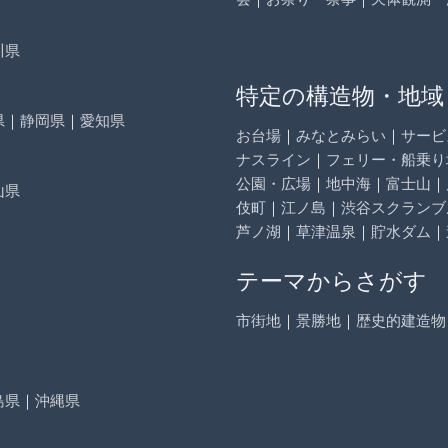
川県
特定の構造物・地域
県
｜
静岡県
｜
愛知県
お台場
｜
みなとみらい
｜
サービ
ナスライン
｜
フェリー・船乗り
公園・広場
｜
地中海
｜
富士山
｜
山県
伎町
｜
江ノ島
｜
渋谷スクランブ
芦ノ湖
｜
草津温泉
｜
貯水ダム
｜
テーマからさがす
市街地
｜
景勝地
｜
歴史的建造物
島県
｜
沖縄県