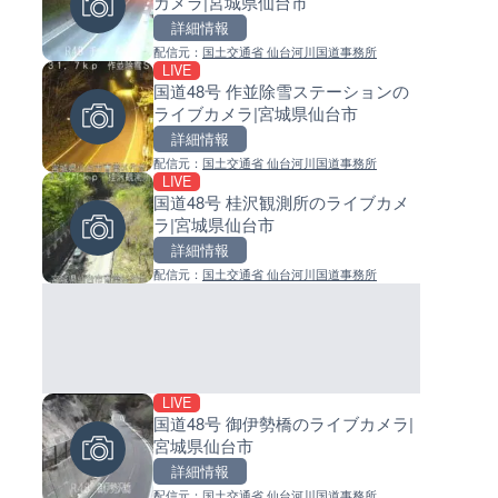
カメラ|宮城県仙台市
ジ付近のライブカメラ|神奈川
イブカメラ|和歌山県日高町
木市
詳細情報
詳細情報
詳細情報
配信元：
国土交通省 仙台河川国道事務所
配信元：
配信元：
テレビ朝日
日高町役場
LIVE
LIVE
LIVE
国道48号 作並除雪ステーションの
国道18号篠ノ井橋のライブカメ
小浦川水門付近から小浦海水
ライブカメラ|宮城県仙台市
長野県長野市
ライブカメラ|和歌山県日高町
詳細情報
詳細情報
詳細情報
配信元：
国土交通省 仙台河川国道事務所
配信元：
配信元：
国土交通省 長野国道事務所
日高町役場
LIVE
LIVE停止
LIVE
国道48号 桂沢観測所のライブカメ
日テレより那覇空港のライブ
産湯川水門付近のライブカメラ
ラ|宮城県仙台市
ラ|沖縄県那覇市
歌山県日高町
詳細情報
詳細情報
詳細情報
配信元：
国土交通省 仙台河川国道事務所
配信元：
配信元：
日本テレビ
日高町役場
LIVE
LIVE
LIVE
国道48号 御伊勢橋のライブカメラ|
北陸自動車道 金沢森本インタ
導目木川 花立砂防堰堤下流の
宮城県仙台市
ェンジのライブカメラ|石川県
ブカメラ|福岡県朝倉市
市
詳細情報
詳細情報
詳細情報
配信元：
国土交通省 仙台河川国道事務所
配信元：
配信元：
NEXCO西日本
福岡県庁県土整備部河川課