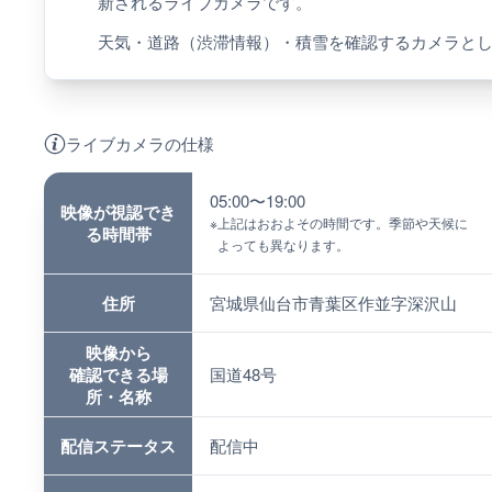
新されるライブカメラです。
天気・道路（渋滞情報）・積雪を確認するカメラと
ライブカメラの仕様
05:00〜19:00
映像が視認でき
※
上記はおおよその時間です。季節や天候に
る時間帯
よっても異なります。
住所
宮城県仙台市青葉区作並字深沢山
映像から
確認できる場
国道48号
所・名称
配信ステータス
配信中