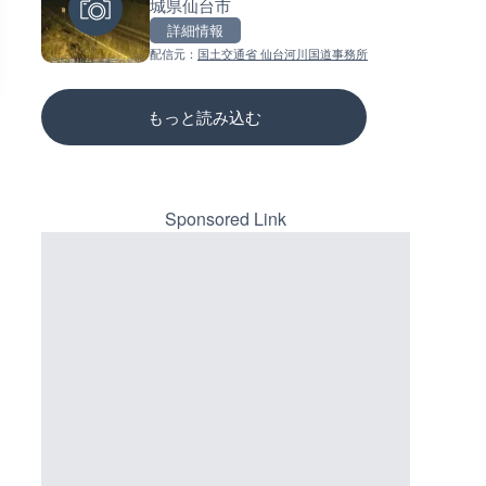
城県仙台市
のライブカメラ|石川県かほく
ーチェンジのライブカメラ|広
三次市
詳細情報
詳細情報
詳細情報
配信元：
国土交通省 仙台河川国道事務所
配信元：
配信元：
石川県土木部道路整備課
国土交通省 三次河川国道事務所
もっと読み込む
Sponsored Link