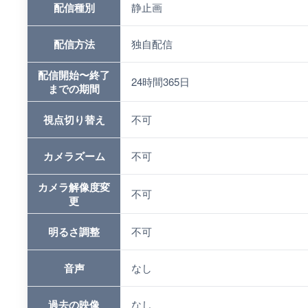
配信種別
静止画
配信方法
独自配信
配信開始〜終了
24時間365日
までの期間
視点切り替え
不可
カメラズーム
不可
カメラ解像度変
不可
更
明るさ調整
不可
音声
なし
過去の映像
なし