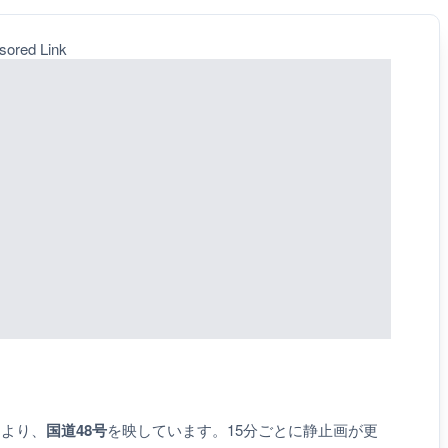
sored Link
山より、
国道48号
を映しています。15分ごとに静止画が更