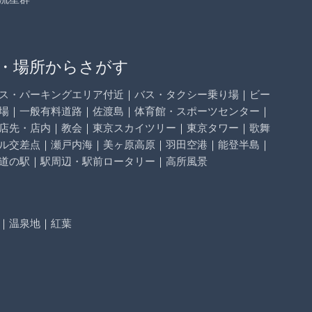
・場所からさがす
ス・パーキングエリア付近
｜
バス・タクシー乗り場
｜
ビー
場
｜
一般有料道路
｜
佐渡島
｜
体育館・スポーツセンター
｜
店先・店内
｜
教会
｜
東京スカイツリー
｜
東京タワー
｜
歌舞
ル交差点
｜
瀬戸内海
｜
美ヶ原高原
｜
羽田空港
｜
能登半島
｜
道の駅
｜
駅周辺・駅前ロータリー
｜
高所風景
｜
温泉地
｜
紅葉