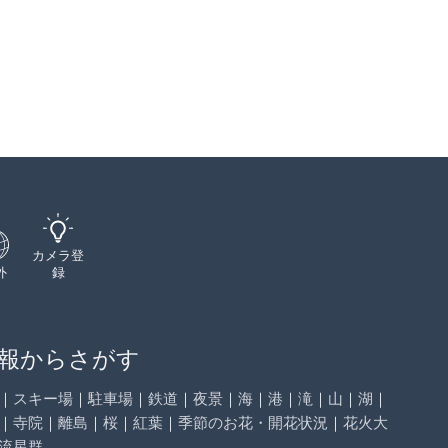
カメラ登
外
録
報からさがす
｜
スキー場
｜
駐車場
｜
鉄道
｜
夜景
｜
海
｜
港
｜
滝
｜
山
｜
湖
｜
｜
寺院
｜
離島
｜
桜
｜
紅葉
｜
季節のお花・開花状況
｜
花火大
流星群