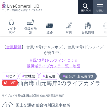
エリア・現在地から探すライブカメラ
サイト
都道府県
TOP
別
道路
河川
台風情報
海
【
台風情報
】 台風15号(チャンホン)、台風13号(ドルフィン)
が発生中。
台風13号(ドルフィン)による
暴風域ライブカメラ一覧・地図
TOP
宮城県
山元町
仙台湾 山元海岸3
仙台湾 山元海岸3のライブカメラ
LIVE
ライブカメラ配信元:
国土交通省 仙台河川国道事務所
国土交通省 仙台河川国道事務所