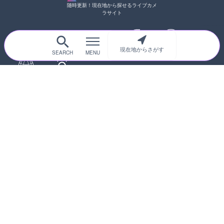
随時更新！現在地から探せるライブカメ
ラサイト
現在地からさがす
サイトTOP
都道府県別
道路
河川
台風情報
海外
カメラ登録
初めての方へ
運営者情報
プライバシーポリシー
© 2017-2026
ライブカメラHUB
Icons made from
svg icons
is licensed by CC BY 4.0