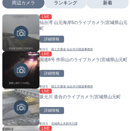
周辺カメラ
ランキング
新着
LIVE
LIVE終了
LIVE
仙台湾 山元海岸5のライブカメラ|宮城県山元
いたみ花火大会のライブカ
南出川水門付近のライブカ
町
町
詳細情報
詳細情報
詳細情報
配信元：
国土交通省 仙台河川国道事務所
配信元：
配信元：
いたみ花火大会ライブ配信用
日高町役場
LIVE
LIVE
LIVE
国道6号 作田山のライブカメラ|宮城県山元町
巨瀬川 河童橋のライブカメ
比井川水門付近から比井崎
市
ラ|和歌山県日高町
詳細情報
詳細情報
詳細情報
配信元：
国土交通省 仙台河川国道事務所
配信元：
配信元：
福岡県庁県土整備部河川課
日高町役場
LIVE
LIVE
LIVE
坂元川 道合のライブカメラ|宮城県山元町
広島県道6号 智教寺のライ
小浦川水門付近から小浦海
芸高田市
メラ|和歌山県日高町
詳細情報
詳細情報
詳細情報
配信元：
宮城県土木部河川課
配信元：
配信元：
広島県土木局土木整備部道路整
日高町役場
LIVE
LIVE
LIVE