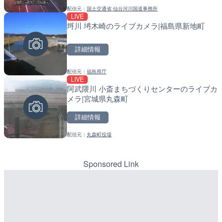
配信元：
国土交通省 仙台河川国道事務所
配信元：
配信元：
国土交通省 浜松河川国道事務所
国土交通省 北海道開発局
LIVE
LIVE
LIVE
埒川 埓木崎のライブカメラ|福島県新地町
広島県道321号 美土里の
天塩川 岩尾内ダムのライブ
安芸高田市
別市
詳細情報
詳細情報
詳細情報
配信元：
福島県庁
配信元：
配信元：
広島県土木局土木整備部道路整
国土交通省 北海道開発局
LIVE
LIVE
LIVE
阿武隈川 小斎まちづくりセンターのライブカ
巴川 浅畑川合流点のライブ
東京都品川区南大井のライ
メラ|宮城県丸森町
岡市
川区
詳細情報
詳細情報
詳細情報
配信元：
丸森町役場
配信元：
配信元：
静岡県交通基盤部河川砂防局土
東京都品川区南大井ライブカメ
LIVE
LIVE停止
富山県道361号 大浦のラ
道の駅さがのせきのライブ
見市
市
Sponsored Link
詳細情報
詳細情報
配信元：
配信元：
国土交通省 富山河川国道事務所
道の駅さがのせきPPカム
LIVE終了
LIVE
東京タワー・港区芝周辺の
松江自動車道 三次東JCT