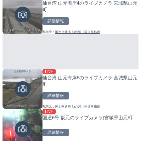
仙台湾 山元海岸4のライブカメラ|宮城県山元
広島県道4号 川根のライブ
産湯川水門付近のライブカ
町
高田市
町
詳細情報
詳細情報
詳細情報
配信元：
国土交通省 仙台河川国道事務所
配信元：
配信元：
広島県土木局土木整備部道路整
日高町役場
LIVE
LIVE
LIVE
仙台湾 山元海岸6のライブカメラ|宮城県山元
石狩川 奈井江8号樋門のラ
導目木川 花立砂防堰堤下流
町
奈井江町
福岡県朝倉市
詳細情報
詳細情報
詳細情報
配信元：
国土交通省 仙台河川国道事務所
配信元：
配信元：
国土交通省 北海道開発局
福岡県庁県土整備部河川課
LIVE
LIVE
LIVE
国道6号 坂元のライブカメラ|宮城県山元町
国道1号 三ヶ野のライブカ
常呂川 鹿ノ子ダムのライブ
戸町
詳細情報
詳細情報
詳細情報