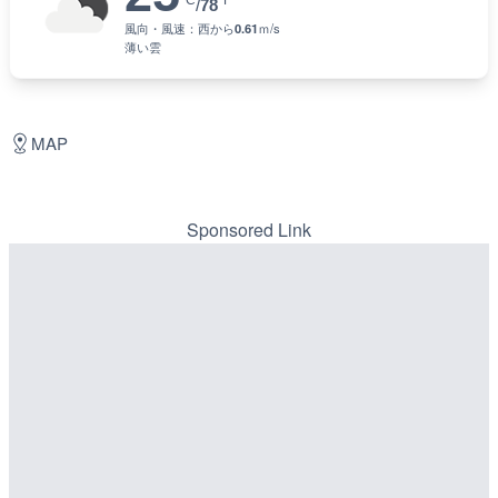
°C
°F
/
78
風向・風速：
西
から
0.61
ｍ/s
薄い雲
MAP
Sponsored Link