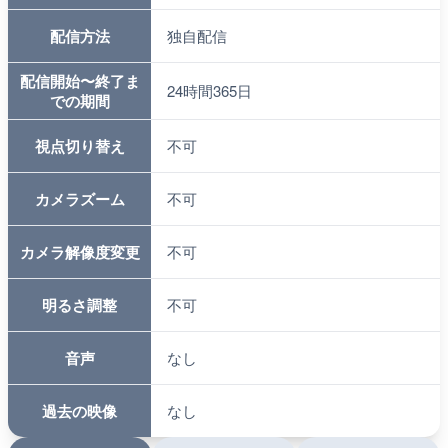
配信方法
独自配信
配信開始〜終了ま
24時間365日
での期間
視点切り替え
不可
カメラズーム
不可
カメラ解像度変更
不可
明るさ調整
不可
音声
なし
過去の映像
なし