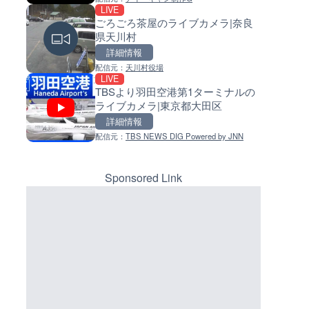
LIVE
LIVE
LIVE
ごろごろ茶屋のライブカメラ|奈良
長野県道45号 扇沢・駐車場付
常呂川 鹿ノ子ダムのライブカメ
県天川村
ライブカメラ|長野県大町市
北海道置戸町
詳細情報
詳細情報
詳細情報
マーカーをクリックするとラ
イブカメラの詳細が表示されま
配信元：
天川村役場
配信元：
配信元：
長野県庁
国土交通省 北海道開発局
LIVE
LIVE
LIVE
す。
TBSより羽田空港第1ターミナルの
国道406号 菅平のライブカメラ
天塩川 岩尾内ダムのライブカメ
ライブカメラ|東京都大田区
野県上田市
北海道士別市
詳細情報
詳細情報
詳細情報
配信元：
TBS NEWS DIG Powered by JNN
配信元：
配信元：
長野県庁
国土交通省 北海道開発局
LIVE
LIVE
ごろごろ茶屋のライブカメラ|
東京都品川区南大井のライブ
県天川村
ラ|東京都品川区
Sponsored Link
詳細情報
詳細情報
配信元：
配信元：
天川村役場
東京都品川区南大井ライブカメ
LIVE
LIVE停止
知床峠展望台・国道334号付近
道の駅さがのせきのライブカメ
イブカメラ|北海道羅臼町
大分県大分市
詳細情報
詳細情報
配信元：
配信元：
一般国道334号斜里～ウトロ間路
道の駅さがのせきPPカム
LIVE
LIVE
会議
NEXCO西日本より名神高速道
松江自動車道 三次東JCT・イ