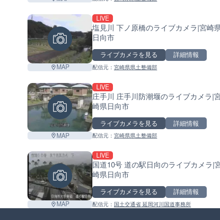
LIVE
塩見川 下ノ原橋のライブカメラ|宮崎
日向市
ライブカメラを見る
詳細情報
MAP
配信元：
宮崎県県土整備部
LIVE
庄手川 庄手川防潮堰のライブカメラ|
崎県日向市
ライブカメラを見る
詳細情報
MAP
配信元：
宮崎県県土整備部
LIVE
国道10号 道の駅日向のライブカメラ|
崎県日向市
ライブカメラを見る
詳細情報
MAP
配信元：
国土交通省 延岡河川国道事務所