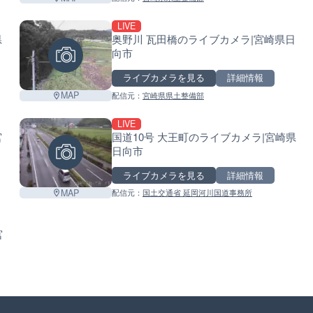
LIVE
県
奥野川 瓦田橋のライブカメラ|宮崎県日
向市
Leaflet
|
©
GoogleMap
contributors
ライブカメラを見る
詳細情報
MAP
配信元：
宮崎県県土整備部
LIVE
宮
国道10号 大王町のライブカメラ|宮崎県
日向市
ライブカメラを見る
詳細情報
MAP
配信元：
国土交通省 延岡河川国道事務所
宮