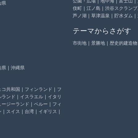
公園・広場
｜
地中海
｜
富士山
｜
山県
伎町
｜
江ノ島
｜
渋谷スクランブ
芦ノ湖
｜
草津温泉
｜
貯水ダム
｜
テーマからさがす
市街地
｜
景勝地
｜
歴史的建造物
島県
｜
沖縄県
ェコ共和国
｜
フィンランド
｜
フ
ルランド
｜
イスラエル
｜
イタリ
ュージーランド
｜
ペルー
｜
フィ
ン
｜
スイス
｜
台湾
｜
イギリス
｜