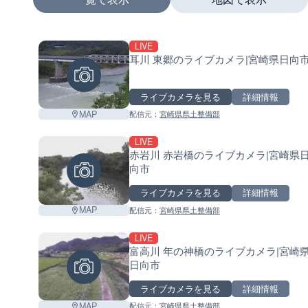
LIVE
+
耳川 東郷のライブカメラ|宮崎県日向
−
ライブカメラを見る
詳細情報
MAP
配信元：
宮崎県県土整備部
LIVE
赤岩川 赤岩橋のライブカメラ|宮崎県
向市
ライブカメラを見る
詳細情報
MAP
配信元：
宮崎県県土整備部
LIVE
富高川 年の神橋のライブカメラ|宮崎
日向市
ライブカメラを見る
詳細情報
MAP
配信元：
宮崎県県土整備部