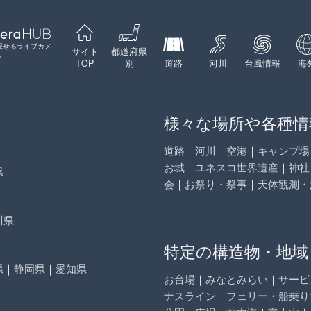
探せるライブカメ
サイト
都道府県
ト
TOP
別
道路
河川
台風情報
海
様々な場所や各種情
道路
｜
河川
｜
空港
｜
キャンプ場
お城
｜
ユネスコ世界遺産
｜
神社
県
会
｜
お祭り・祭事
｜
天体観測・
川県
特定の構造物・地域
県
｜
静岡県
｜
愛知県
お台場
｜
みなとみらい
｜
サービ
ナスライン
｜
フェリー・船乗り