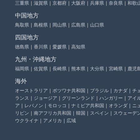
三重県
｜
滋賀県
｜
京都府
｜
大阪府
｜
兵庫県
｜
奈良県
｜
和歌
中国地方
鳥取県
｜
島根県
｜
岡山県
｜
広島県
｜
山口県
四国地方
徳島県
｜
香川県
｜
愛媛県
｜
高知県
九州・沖縄地方
福岡県
｜
佐賀県
｜
長崎県
｜
熊本県
｜
大分県
｜
宮崎県
｜
鹿児
海外
オーストラリア
｜
ボツワナ共和国
｜
ブラジル
｜
カナダ
｜
チ
ランス
｜
ジョージア
｜
グリーンランド
｜
ハンガリー
｜
アイ
ア
｜
レバノン
｜
モロッコ
｜
ナミビア共和国
｜
オランダ
｜
ニ
リピン
｜
南アフリカ共和国
｜
韓国
｜
スペイン
｜
スウェーデ
ウクライナ
｜
アメリカ
｜
広域