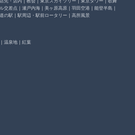
店先・店内
｜
教会
｜
東京スカイツリー
｜
東京タワー
｜
歌舞
ル交差点
｜
瀬戸内海
｜
美ヶ原高原
｜
羽田空港
｜
能登半島
｜
道の駅
｜
駅周辺・駅前ロータリー
｜
高所風景
｜
温泉地
｜
紅葉