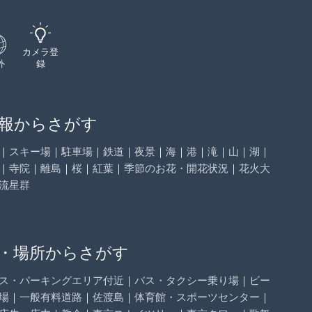
カメラ登
外
録
報からさがす
｜
スキー場
｜
駐車場
｜
鉄道
｜
夜景
｜
海
｜
港
｜
滝
｜
山
｜
湖
｜
｜
寺院
｜
離島
｜
桜
｜
紅葉
｜
季節のお花・開花状況
｜
花火大
流星群
・場所からさがす
ス・パーキングエリア付近
｜
バス・タクシー乗り場
｜
ビー
場
｜
一般有料道路
｜
佐渡島
｜
体育館・スポーツセンター
｜