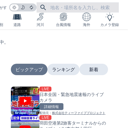
がす
別
道路
河川
台風情報
海外
カメラ登録
生中。
ピックアップ
ランキング
新着
LIVE
LIVE
LIVE
日本全国・緊急地震速報のライブ
羽田空港第2旅客ターミナルか
南出川水門付近のライブカメラ
カメラ
ライブカメラ|東京都大田区
歌山県日高町
詳細情報
詳細情報
詳細情報
配信元：
株式会社ティーファイブプロジェクト
配信元：
配信元：
日本テレビ
日高町役場
LIVE
LIVE
LIVE
羽田空港第2旅客ターミナルからの
日本全国・緊急地震速報のラ
比井川水門付近から比井崎海