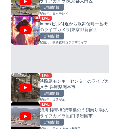
ライブカメラ|東京都大田区
カメラ
イブカメラ|和歌山県日高町
詳細情報
詳細情報
詳細情報
配信元：
日本テレビ
配信元：
配信元：
株式会社ティーファイブプロジ
日高町役場
LIVE
LIVE
LIVE
Impaxビル付近から歌舞伎町一番街
Impaxビル付近から歌舞伎町
小浦川水門付近から小浦海水
のライブカメラ|東京都新宿区
のライブカメラ|東京都新宿区
ライブカメラ|和歌山県日高町
詳細情報
詳細情報
詳細情報
配信元：
歌舞伎町ゴジラ前ライブ
配信元：
配信元：
歌舞伎町ゴジラ前ライブ
日高町役場
LIVE
LIVE
手結港(YASU海の駅クラブ)の
産湯川水門付近のライブカメラ
ブカメラ|高知県香南市
歌山県日高町
詳細情報
詳細情報
配信元：
配信元：
YASU海の駅CLUB
日高町役場
LIVE
淡路島モンキーセンターのライブカ
メラ|兵庫県洲本市
詳細情報
配信元：
淡路ザル
LIVE
LIVE終了
LIVE
錦川 錦帯橋(錦帯橋のう飼乗り場)の
東名高速道路・厚木インター
導目木川 花立砂防堰堤下流の
ライブカメラ|山口県岩国市
ジ付近のライブカメラ|神奈川
ブカメラ|福岡県朝倉市
木市
詳細情報
詳細情報
詳細情報
配信元：
アイ・キャン制作G
配信元：
配信元：
テレビ朝日
福岡県庁県土整備部河川課