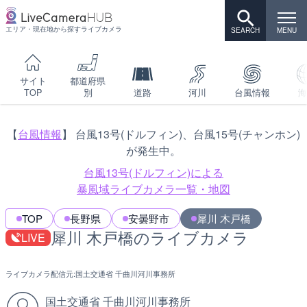
エリア・現在地から探すライブカメラ
サイト
都道府県
TOP
別
道路
河川
台風情報
海
【
台風情報
】 台風13号(ドルフィン)、台風15号(チャンホン)
が発生中。
台風13号(ドルフィン)による
暴風域ライブカメラ一覧・地図
TOP
長野県
安曇野市
犀川 木戸橋
犀川 木戸橋のライブカメラ
LIVE
ライブカメラ配信元:
国土交通省 千曲川河川事務所
国土交通省 千曲川河川事務所