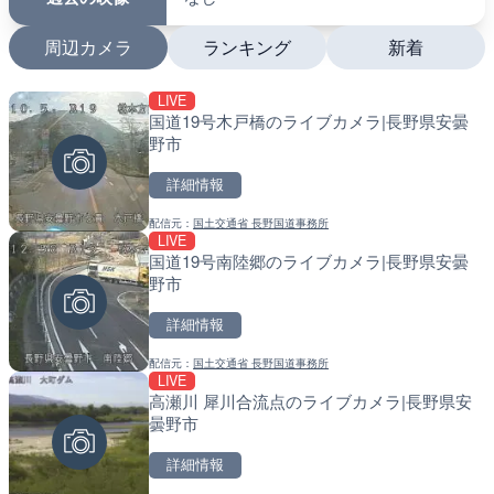
周辺カメラ
ランキング
新着
LIVE
LIVE
LIVE
国道19号木戸橋のライブカメラ|長野県安曇
日本全国・緊急地震速報の
南出川水門付近のライブカ
野市
町
詳細情報
詳細情報
詳細情報
配信元：
国土交通省 長野国道事務所
配信元：
配信元：
株式会社ティーファイブプロジ
日高町役場
LIVE
LIVE
LIVE
国道19号南陸郷のライブカメラ|長野県安曇
羽田空港第2旅客ターミナ
比井川水門付近から比井崎
野市
メラ|東京都大田区
ラ|和歌山県日高町
詳細情報
詳細情報
詳細情報
配信元：
国土交通省 長野国道事務所
配信元：
配信元：
日本テレビ
日高町役場
LIVE
LIVE
LIVE
高瀬川 犀川合流点のライブカメラ|長野県安
Impaxビル付近から歌舞
小浦川水門付近から小浦海
曇野市
カメラ|東京都新宿区
メラ|和歌山県日高町
詳細情報
詳細情報
詳細情報