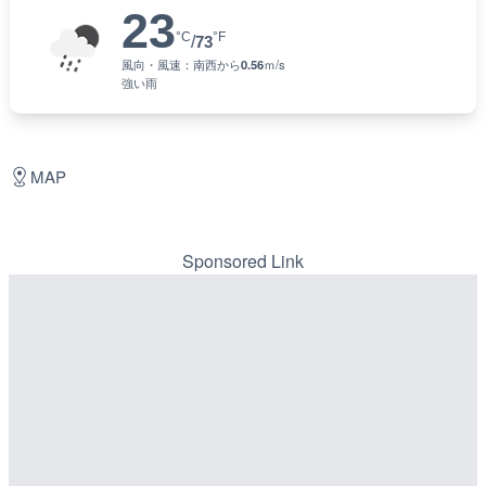
23
°C
°F
/
73
風向・風速：
南西
から
0.56
ｍ/s
強い雨
MAP
Sponsored Link