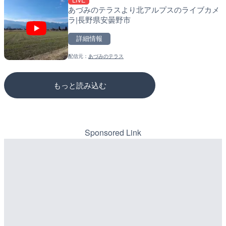
LIVE
LIVE
LIVE
あづみのテラスより北アルプスのライブカメ
長良川 金華橋北交差点のラ
松江自動車道 三次東JCT
ラ|長野県安曇野市
県岐阜市
のライブカメラ|広島県三
詳細情報
詳細情報
詳細情報
配信元：
あづみのテラス
配信元：
配信元：
シーシーエヌ
国土交通省 三次河川国道事務所
もっと読み込む
Sponsored Link