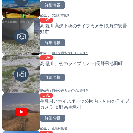
詳細情報
詳細情報
詳細情報
配信元：
安曇野市役所
配信元：
配信元：
長野県庁
国土交通省 北海道開発局
LIVE
LIVE
LIVE
高瀬川 高瀬下橋のライブカメラ|長野県安曇
ごろごろ茶屋のライブカメ
天塩川 岩尾内ダムのライブ
野市
別市
詳細情報
詳細情報
詳細情報
配信元：
国土交通省 大町ダム管理所
配信元：
配信元：
天川村役場
国土交通省 北海道開発局
LIVE
LIVE
LIVE
高瀬川 川会のライブカメラ|長野県池田町
淡路島モンキーセンターの
東京都品川区南大井のライ
県洲本市
川区
詳細情報
詳細情報
詳細情報
配信元：
国土交通省 大町ダム管理所
配信元：
配信元：
淡路ザル
東京都品川区南大井ライブカメ
LIVE
LIVE
LIVE停止
生坂村スカイスポーツ公園内・村内のライブ
錦川 錦帯橋(錦帯橋のう飼
道の駅さがのせきのライブ
カメラ|長野県生坂村
メラ|山口県岩国市
市
詳細情報
詳細情報
詳細情報
配信元：
生坂村役場
配信元：
配信元：
アイ・キャン制作G
道の駅さがのせきPPカム