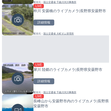
配信元：
国土交通省 千曲川河川事務所
配信元：
配信元：
歌舞伎町ゴジラ前ライブ
日高町役場
LIVE
LIVE終了
LIVE
梓川 安曇橋のライブカメラ|長野県安曇野市
ぎふ長良川花火大会のライ
産湯川水門付近のライブカ
阜市
町
詳細情報
詳細情報
詳細情報
配信元：
国土交通省 大町ダム管理所
配信元：
配信元：
Japan Explorers
日高町役場
LIVE
LIVE終了
LIVE
犀川 陸郷のライブカメラ|長野県安曇野市
熊谷花火大会のライブカメ
導目木川 花立砂防堰堤下流
福岡県朝倉市
詳細情報
詳細情報
詳細情報
配信元：
国土交通省 千曲川河川事務所
配信元：
配信元：
J:COMチャンネル・J:COMテ
福岡県庁県土整備部河川課
LIVE
LIVE
LIVE
長峰山から安曇野市内のライブカメラ|長野県
国道406号 菅平のライブ
常呂川 鹿ノ子ダムのライブ
安曇野市
戸町