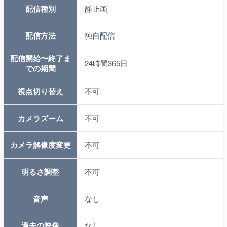
配信種別
静止画
配信方法
独自配信
配信開始〜終了ま
24時間365日
での期間
視点切り替え
不可
カメラズーム
不可
カメラ解像度変更
不可
明るさ調整
不可
音声
なし
過去の映像
なし