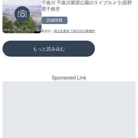
千曲川 千曲川展望公園のライブカメラ|長野
淡路島モンキーセンターの
松江自動車道 三次東JCT
県千曲市
県洲本市
のライブカメラ|広島県三
詳細情報
詳細情報
詳細情報
配信元：
国土交通省 千曲川河川事務所
配信元：
配信元：
淡路ザル
国土交通省 三次河川国道事務所
もっと読み込む
Sponsored Link