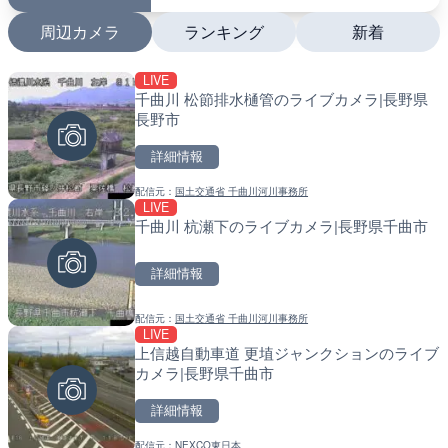
周辺カメラ
ランキング
新着
LIVE
LIVE
LIVE
千曲川 松節排水樋管のライブカメラ|長野県
国道1号 国府津海岸のライ
南出川水門付近のライブカ
長野市
小田原市
町
詳細情報
詳細情報
詳細情報
配信元：
国土交通省 千曲川河川事務所
配信元：
配信元：
神奈川県庁
日高町役場
LIVE
LIVE
LIVE
千曲川 杭瀬下のライブカメラ|長野県千曲市
十勝岳 白金模範牧場のライ
比井川水門付近から比井崎
美瑛町
ラ|和歌山県日高町
詳細情報
詳細情報
詳細情報
配信元：
国土交通省 千曲川河川事務所
配信元：
配信元：
気象庁
日高町役場
LIVE
LIVE
LIVE
上信越自動車道 更埴ジャンクションのライブ
羽田空港第2旅客ターミナ
小浦川水門付近から小浦海
カメラ|長野県千曲市
メラ|東京都大田区
メラ|和歌山県日高町
詳細情報
詳細情報
詳細情報
配信元：
NEXCO東日本
配信元：
配信元：
日本テレビ
日高町役場