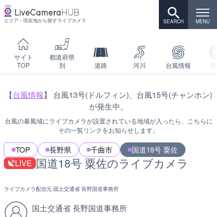
エリア・現在地から探すライブカメラ
サイト
都道府県
TOP
別
道路
河川
台風情報
海
【
台風情報
】 台風13号(ドルフィン)、台風15号(チャンホン)
が発生中。
台風の暴風域にライブカメラが設置されている地域が入ったら、こちらに
その一覧リンクをお知らせします。
TOP
長野県
千曲市
国道18号 粟佐
国道18号 粟佐のライブカメラ
LIVE
ライブカメラ配信元:
国土交通省 長野国道事務所
国土交通省 長野国道事務所