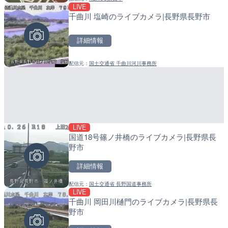
LIVE
LIVE
LIVE
千曲川 塩崎のライブカメラ|長野県長野市
日本全国・緊急地震速報の
産湯川水門付近のライブカ
町
詳細情報
詳細情報
詳細情報
配信元：
国土交通省 千曲川河川事務所
配信元：
配信元：
株式会社ティーファイブプロジ
日高町役場
LIVE
LIVE
LIVE
国道18号篠ノ井橋のライブカメラ|長野県長
ごろごろ茶屋のライブカメ
導目木川 花立砂防堰堤下流
野市
福岡県朝倉市
詳細情報
詳細情報
詳細情報
配信元：
国土交通省 長野国道事務所
配信元：
配信元：
天川村役場
福岡県庁県土整備部河川課
LIVE
LIVE
LIVE
千曲川 岡田川樋門のライブカメラ|長野県長
手結港(YASU海の駅クラブ
常呂川 鹿ノ子ダムのライブ
野市
高知県香南市
戸町