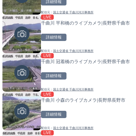
詳細情報
詳細情報
詳細情報
配信元：
国土交通省 千曲川河川事務所
配信元：
配信元：
YASU海の駅CLUB
国土交通省 北海道開発局
LIVE
LIVE
LIVE
千曲川 平和橋のライブカメラ|長野県千曲市
名神高速道路 大津サービ
天塩川 岩尾内ダムのライブ
ブカメラ|滋賀県大津市
別市
詳細情報
詳細情報
詳細情報
配信元：
国土交通省 千曲川河川事務所
配信元：
配信元：
NEXCO西日本
国土交通省 北海道開発局
LIVE
LIVE停止
LIVE
千曲川 冠着橋のライブカメラ|長野県千曲市
内海海水浴場のライブカメ
東京都品川区南大井のライ
川区
詳細情報
詳細情報
詳細情報
配信元：
国土交通省 千曲川河川事務所
配信元：
配信元：
南知多町観光協会
東京都品川区南大井ライブカメ
LIVE
LIVE
LIVE停止
千曲川 小森のライブカメラ|長野県長野市
Impaxビル付近から歌舞
道の駅さがのせきのライブ
カメラ|東京都新宿区
市
詳細情報
詳細情報
詳細情報
配信元：
国土交通省 千曲川河川事務所
配信元：
配信元：
歌舞伎町ゴジラ前ライブ
道の駅さがのせきPPカム
LIVE
LIVE
LIVE