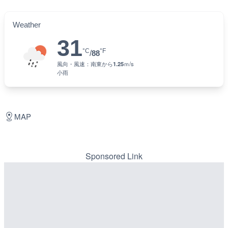
Weather
31
°C
°F
/
88
風向・風速：
南東
から
1.25
ｍ/s
小雨
MAP
Sponsored Link