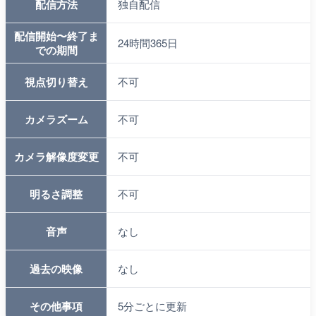
配信方法
独自配信
配信開始〜終了ま
24時間365日
での期間
視点切り替え
不可
カメラズーム
不可
カメラ解像度変更
不可
明るさ調整
不可
音声
なし
過去の映像
なし
その他事項
5分ごとに更新