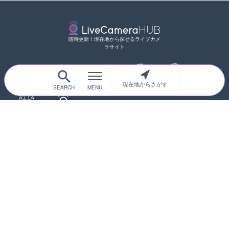
随時更新！現在地から探せるライブカメ
ラサイト
サイトTOP
都道府県別
道路
河川
台風情報
現在地からさがす
海外
カメラ登録
初めての方へ
運営者情報
プライバシーポリシー
© 2017-2026
ライブカメラHUB