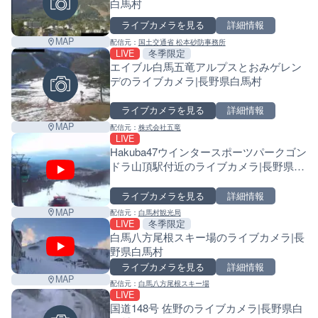
白馬村
ライブカメラを見る
詳細情報
MAP
配信元：
国土交通省 松本砂防事務所
LIVE
冬季限定
エイブル白馬五竜アルプスとおみゲレン
デのライブカメラ|長野県白馬村
ライブカメラを見る
詳細情報
MAP
配信元：
株式会社五竜
LIVE
Hakuba47ウインタースポーツパークゴン
ドラ山頂駅付近のライブカメラ|長野県白
馬村
ライブカメラを見る
詳細情報
MAP
配信元：
白馬村観光局
LIVE
冬季限定
白馬八方尾根スキー場のライブカメラ|長
野県白馬村
ライブカメラを見る
詳細情報
MAP
配信元：
白馬八方尾根スキー場
LIVE
国道148号 佐野のライブカメラ|長野県白