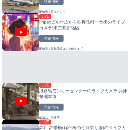
詳細情報
詳細情報
詳細情報
配信元：
日本テレビ
配信元：
配信元：
YASU海の駅CLUB
日高町役場
LIVE
LIVE
LIVE
Impaxビル付近から歌舞伎町一番街のライブ
徳之島町亀津のライブカメ
小浦川水門付近から小浦海
カメラ|東京都新宿区
町
メラ|和歌山県日高町
詳細情報
詳細情報
詳細情報
配信元：
歌舞伎町ゴジラ前ライブ
配信元：
配信元：
Tokki Works
日高町役場
LIVE
LIVE
沖永良部島海岸のライブカ
産湯川水門付近のライブカ
町
町
詳細情報
詳細情報
LIVE
配信元：
配信元：
和泊町
日高町役場
淡路島モンキーセンターのライブカメラ|兵庫
県洲本市
詳細情報
配信元：
淡路ザル
LIVE
LIVE
LIVE
錦川 錦帯橋(錦帯橋のう飼乗り場)のライブカ
羽田空港第2旅客ターミナ
導目木川 花立砂防堰堤下流