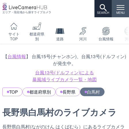
エリア・現在地から探すライブカメラ
サイト
都道府県
TOP
別
道路
河川
台風情報
海
【
台風情報
】 台風15号(チャンホン)、台風13号(ドルフィン)
が発生中。
台風13号(ドルフィン)による
暴風域ライブカメラ一覧・地図
TOP
都道府県別
長野県
白馬村
長野県白馬村のライブカメラ
長野県白馬村(ながのけん はくばむら）にあるライブカメラ