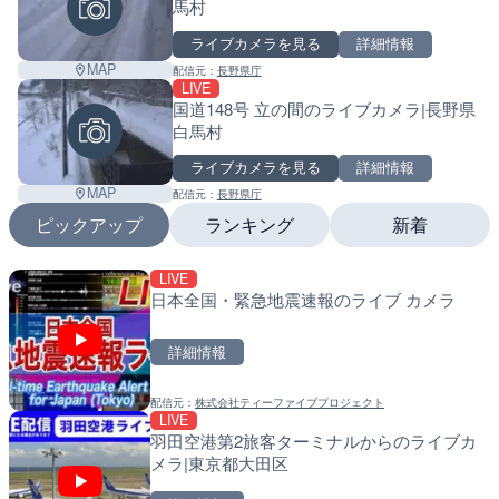
馬村
ライブカメラを見る
詳細情報
MAP
配信元：
長野県庁
LIVE
国道148号 立の間のライブカメラ|長野県
白馬村
ライブカメラを見る
詳細情報
MAP
配信元：
長野県庁
ピックアップ
ランキング
新着
LIVE
LIVE停止
LIVE
日本全国・緊急地震速報のライブ カメラ
内海海水浴場のライブカメ
南出川水門付近のライブカ
町
詳細情報
詳細情報
詳細情報
配信元：
株式会社ティーファイブプロジェクト
配信元：
配信元：
南知多町観光協会
日高町役場
LIVE
LIVE
LIVE
羽田空港第2旅客ターミナルからのライブカ
手結港(YASU海の駅クラブ
比井川水門付近から比井崎
メラ|東京都大田区
高知県香南市
ラ|和歌山県日高町