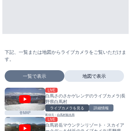
下記、一覧または地図からライブカメラをご覧いただけま
す。
一覧で表示
地図で表示
LIVE
マーカーをタップするとライブカメラの詳細が表示さ
白馬さのさかゲレンデのライブカメラ|長
野県白馬村
ライブカメラを見る
詳細情報
MAP
配信元：
白馬村観光局
+
LIVE
白馬岩岳マウンテンリゾート・スカイア
−
ークデッキ付近のライブカメラ|長野県白