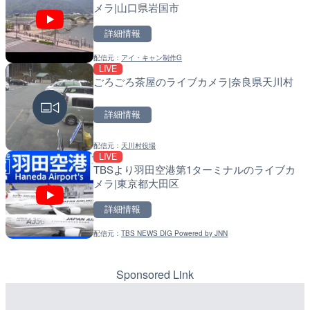
メラ|山口県岩国市
メラ|東京都大田区
福岡県朝倉市
詳細情報
詳細情報
詳細情報
配信元：
アイ・キャン制作G
配信元：
配信元：
日本テレビ
福岡県庁県土整備部河川課
LIVE
LIVE
LIVE
ごろごろ茶屋のライブカメラ|奈良県天川村
TBSより羽田空港第1ター
常呂川 鹿ノ子ダムのライブ
メラ|東京都大田区
戸町
詳細情報
詳細情報
詳細情報
配信元：
天川村役場
配信元：
配信元：
TBS NEWS DIG Powered by J
国土交通省 北海道開発局
LIVE
LIVE終了
LIVE
TBSより羽田空港第1ターミナルのライブカ
いたみ花火大会のライブカ
天塩川 岩尾内ダムのライブ
メラ|東京都大田区
別市
詳細情報
詳細情報
詳細情報
配信元：
TBS NEWS DIG Powered by JNN
配信元：
配信元：
いたみ花火大会ライブ配信用
国土交通省 北海道開発局
LIVE
LIVE
Impaxビル付近から歌舞
東京都品川区南大井のライ
カメラ|東京都新宿区
川区
Sponsored Link
詳細情報
詳細情報