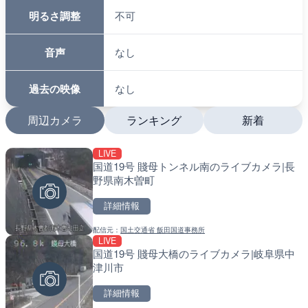
明るさ調整
不可
音声
なし
過去の映像
なし
周辺カメラ
ランキング
新着
LIVE
LIVE
LIVE
国道19号 賤母トンネル南のライブカメラ|長
日本全国・緊急地震速報の
南出川水門付近のライブカ
野県南木曽町
町
詳細情報
詳細情報
詳細情報
配信元：
国土交通省 飯田国道事務所
配信元：
配信元：
株式会社ティーファイブプロジ
日高町役場
LIVE
LIVE
LIVE
国道19号 賤母大橋のライブカメラ|岐阜県中
羽田空港第2旅客ターミナ
比井川水門付近から比井崎
津川市
メラ|東京都大田区
ラ|和歌山県日高町
詳細情報
詳細情報
詳細情報