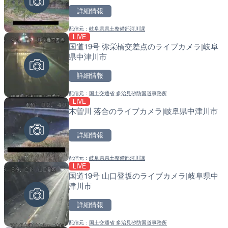
詳細情報
詳細情報
詳細情報
配信元：
岐阜県県土整備部河川課
配信元：
配信元：
J:COMチャンネル・J:COMテ
福岡県庁県土整備部河川課
LIVE
LIVE
LIVE
国道19号 弥栄橋交差点のライブカメラ|岐阜
国道406号 菅平のライブ
常呂川 鹿ノ子ダムのライブ
県中津川市
戸町
詳細情報
詳細情報
詳細情報
配信元：
国土交通省 多治見砂防国道事務所
配信元：
配信元：
長野県庁
国土交通省 北海道開発局
LIVE
LIVE
LIVE
木曽川 落合のライブカメラ|岐阜県中津川市
ごろごろ茶屋のライブカメ
天塩川 岩尾内ダムのライブ
別市
詳細情報
詳細情報
詳細情報
配信元：
岐阜県県土整備部河川課
配信元：
配信元：
天川村役場
国土交通省 北海道開発局
LIVE
LIVE
LIVE
国道19号 山口登坂のライブカメラ|岐阜県中
淡路島モンキーセンターの
東京都品川区南大井のライ
津川市
県洲本市
川区
詳細情報
詳細情報
詳細情報
配信元：
国土交通省 多治見砂防国道事務所
配信元：
配信元：
淡路ザル
東京都品川区南大井ライブカメ