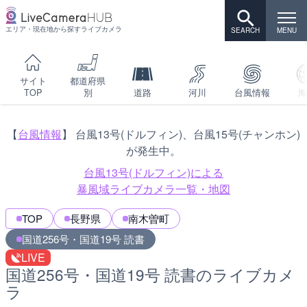
エリア・現在地から探すライブカメラ
サイト
都道府県
TOP
別
道路
河川
台風情報
海
【
台風情報
】 台風13号(ドルフィン)、台風15号(チャンホン)
が発生中。
台風13号(ドルフィン)による
暴風域ライブカメラ一覧・地図
TOP
長野県
南木曽町
国道256号・国道19号 読書
LIVE
国道256号・国道19号 読書のライブカメ
ラ