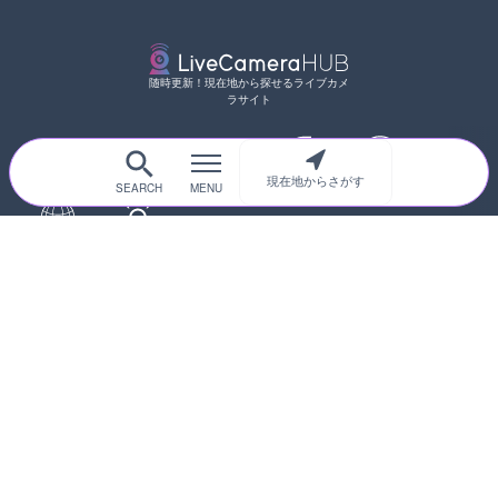
随時更新！現在地から探せるライブカメ
ラサイト
現在地からさがす
サイトTOP
都道府県別
道路
河川
台風情報
海外
カメラ登録
初めての方へ
運営者情報
プライバシーポリシー
© 2017-2026
ライブカメラHUB