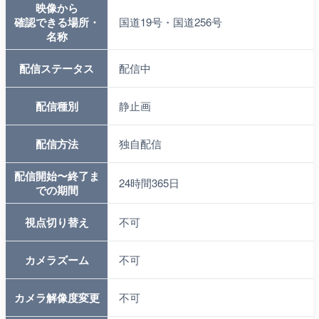
映像から
確認できる場所・
国道19号・国道256号
名称
配信ステータス
配信中
配信種別
静止画
配信方法
独自配信
配信開始〜終了ま
24時間365日
での期間
視点切り替え
不可
カメラズーム
不可
カメラ解像度変更
不可