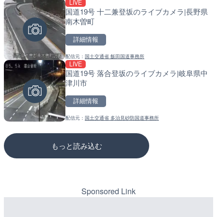
LIVE
LIVE
LIVE停止
国道19号 十二兼登坂のライブカメラ|長野県
錦川 錦帯橋(錦帯橋のう飼
道の駅さがのせきのライブ
南木曽町
メラ|山口県岩国市
市
詳細情報
詳細情報
詳細情報
配信元：
国土交通省 飯田国道事務所
配信元：
配信元：
アイ・キャン制作G
道の駅さがのせきPPカム
LIVE
LIVE
LIVE
国道19号 落合登坂のライブカメラ|岐阜県中
長良川 金華橋北交差点のラ
松江自動車道 三次東JCT
津川市
県岐阜市
のライブカメラ|広島県三
詳細情報
詳細情報
詳細情報
配信元：
国土交通省 多治見砂防国道事務所
配信元：
配信元：
シーシーエヌ
国土交通省 三次河川国道事務所
もっと読み込む
Sponsored Link