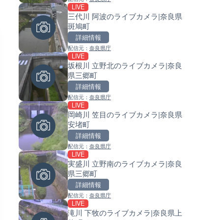
LIVE
LIVE
LIVE
名古屋市道 荒子川公園西のラ
三代川 阿波のライブカメラ|奈良県
常呂川 鹿ノ子ダムのライブカメ
カメラ|愛知県名古屋市
斑鳩町
北海道置戸町
詳細情報
詳細情報
詳細情報
配信元：
名古屋市緑政土木局
配信元：
奈良県庁
配信元：
国土交通省 北海道開発局
LIVE
LIVE
LIVE
林崎海水浴場のライブカメラ|
坂根川 立野北のライブカメラ|奈良
天塩川 岩尾内ダムのライブカメ
県明石市
県三郷町
北海道士別市
詳細情報
詳細情報
詳細情報
配信元：
林崎ライブカメラ
配信元：
奈良県庁
配信元：
国土交通省 北海道開発局
LIVE
LIVE
LIVE
国道146号(峰の茶屋)のライブ
岡崎川 笠目のライブカメラ|奈良県
東京都品川区南大井のライブ
ラ|群馬県嬬恋村
安堵町
ラ|東京都品川区
詳細情報
詳細情報
詳細情報
配信元：
群馬県 県土整備部 道路管理課
配信元：
奈良県庁
配信元：
東京都品川区南大井ライブカメ
LIVE
LIVE
LIVE停止
日橋川 身神川排水機場のライ
実盛川 立野南のライブカメラ|奈良
道の駅さがのせきのライブカメ
メラ|福島県喜多方市
県三郷町
大分県大分市
詳細情報
詳細情報
詳細情報
配信元：
阿賀川河川事務所
配信元：
奈良県庁
配信元：
道の駅さがのせきPPカム
LIVE終了
LIVE
LIVE
東名高速道路・厚木インター
滝川 下牧のライブカメラ|奈良県上
松江自動車道 三次東JCT・イ