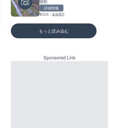
ジ付近のライブカメラ|神奈川
牧町
ーチェンジのライブカメラ|広
木市
三次市
詳細情報
詳細情報
詳細情報
配信元：
テレビ朝日
配信元：
奈良県庁
配信元：
国土交通省 三次河川国道事務所
もっと読み込む
Sponsored Link