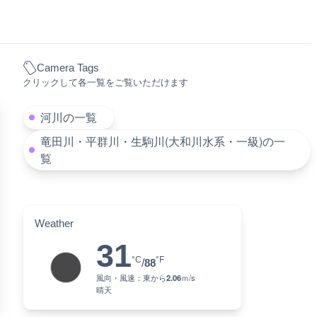
Camera Tags
クリックして各一覧をご覧いただけます
河川の一覧
竜田川・平群川・生駒川(大和川水系・一級)の一
覧
Weather
31
°C
°F
/
88
風向・風速：
東
から
2.06
ｍ/s
晴天