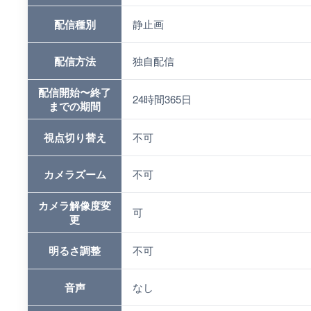
配信種別
静止画
配信方法
独自配信
配信開始〜終了
24時間365日
までの期間
視点切り替え
不可
カメラズーム
不可
カメラ解像度変
可
更
明るさ調整
不可
音声
なし