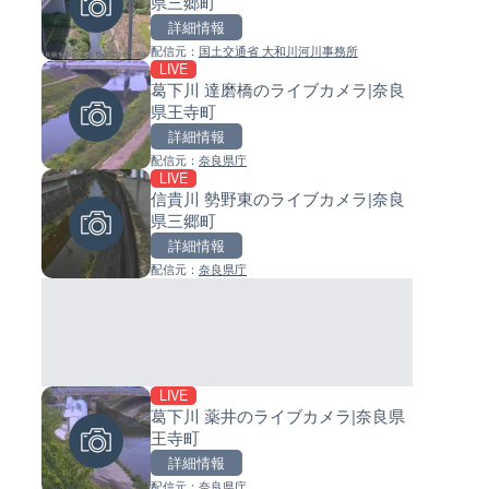
県三郷町
ラ|神奈川県箱根町
イブカメラ|和歌山県日高町
詳細情報
詳細情報
詳細情報
配信元：
国土交通省 大和川河川事務所
配信元：
配信元：
国土交通省 横浜国道事務所
日高町役場
LIVE
LIVE
LIVE
葛下川 達磨橋のライブカメラ|奈良
新東名高速道路 新御殿場イン
小浦川水門付近から小浦海水
県王寺町
チェンジのライブカメラ|静岡
ライブカメラ|和歌山県日高町
殿場市
詳細情報
詳細情報
詳細情報
配信元：
NEXCO中日本
配信元：
奈良県庁
配信元：
日高町役場
LIVE
LIVE
LIVE
森戸川 富士見橋のライブカメラ
信貴川 勢野東のライブカメラ|奈良
産湯川水門付近のライブカメラ
奈川県小田原市
県三郷町
歌山県日高町
詳細情報
詳細情報
詳細情報
配信元：
神奈川県土整備局 河川下水道部
配信元：
奈良県庁
配信元：
日高町役場
LIVE
LIVE
LIVE
国道29号 戸倉北のライブカメラ
葛下川 薬井のライブカメラ|奈良県
導目木川 花立砂防堰堤下流の
庫県宍粟市
王寺町
ブカメラ|福岡県朝倉市
詳細情報
詳細情報
詳細情報
配信元：
国土交通省 姫路河川国道事務所
配信元：
奈良県庁
配信元：
福岡県庁県土整備部河川課