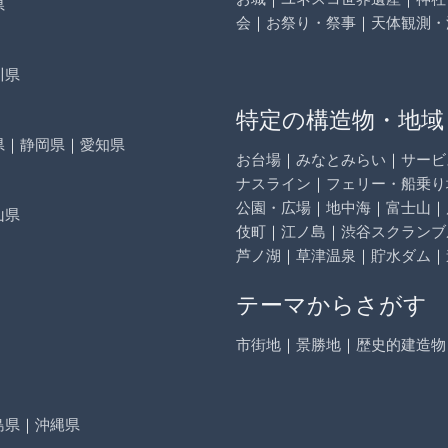
県
会
｜
お祭り・祭事
｜
天体観測・
川県
特定の構造物・地域
県
｜
静岡県
｜
愛知県
お台場
｜
みなとみらい
｜
サービ
ナスライン
｜
フェリー・船乗り
公園・広場
｜
地中海
｜
富士山
｜
山県
伎町
｜
江ノ島
｜
渋谷スクランブ
芦ノ湖
｜
草津温泉
｜
貯水ダム
｜
テーマからさがす
市街地
｜
景勝地
｜
歴史的建造物
島県
｜
沖縄県