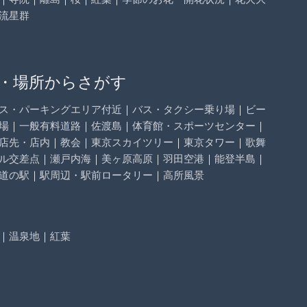
流星群
・場所からさがす
ス・パーキングエリア付近
｜
バス・タクシー乗り場
｜
ビー
場
｜
一般有料道路
｜
佐渡島
｜
体育館・スポーツセンター
｜
店先・店内
｜
教会
｜
東京スカイツリー
｜
東京タワー
｜
歌舞
ル交差点
｜
瀬戸内海
｜
美ヶ原高原
｜
羽田空港
｜
能登半島
｜
道の駅
｜
駅周辺・駅前ロータリー
｜
高所風景
｜
温泉地
｜
紅葉