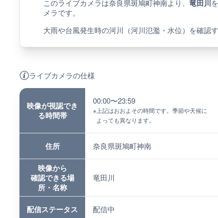
このライブカメラは奈良県斑鳩町神南より、
竜田川
メラです。
大雨や台風発生時の河川（河川氾濫・水位）を確認
ライブカメラの仕様
00:00〜23:59
映像が視認でき
※
上記はおおよその時間です。季節や天候に
る時間帯
よっても異なります。
住所
奈良県斑鳩町神南
映像から
確認できる場
竜田川
所・名称
配信ステータス
配信中