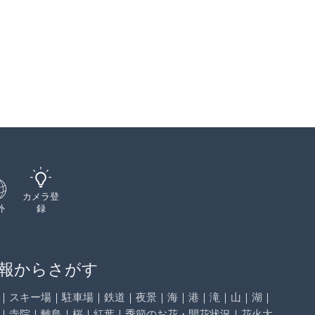
カメラ登
外
録
報からさがす
｜
スキー場
｜
駐車場
｜
鉄道
｜
夜景
｜
海
｜
港
｜
滝
｜
山
｜
湖
｜
｜
寺院
｜
離島
｜
桜
｜
紅葉
｜
季節のお花・開花状況
｜
花火大