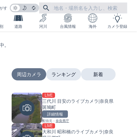
がす
別
道路
河川
台風情報
海外
カメラ登録
生中。
周辺カメラ
ランキング
新着
LIVE
LIVE
LIVE
三代川 目安のライブカメラ|奈良県
のと里山海道 高松サービスエ
南出川水門付近のライブカメラ
斑鳩町
のライブカメラ|石川県かほく
歌山県日高町
詳細情報
詳細情報
詳細情報
配信元：
奈良県庁
配信元：
配信元：
石川県土木部道路整備課
日高町役場
LIVE
LIVE
LIVE
大和川 昭和橋のライブカメラ|奈良
国道1号 箱根新道12のライブ
比井川水門付近から比井崎海