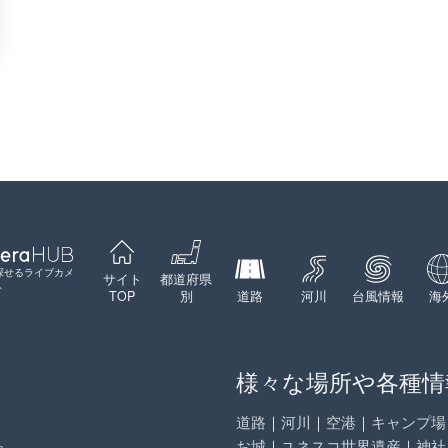
探せるライブカメ
サイト
都道府県
ト
TOP
別
道路
河川
台風情報
海
様々な場所や各種情
道路
｜
河川
｜
空港
｜
キャンプ場
お城
｜
ユネスコ世界遺産
｜
神社