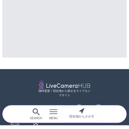
詳細情報
詳細情報
配信元：
配信元：
国土交通省 北海道開発局
国土交通省 三次河川国道事務所
随時更新！現在地から探せるライブカメ
ラサイト
サイトTOP
都道府県別
道路
河川
台風情報
現在地からさがす