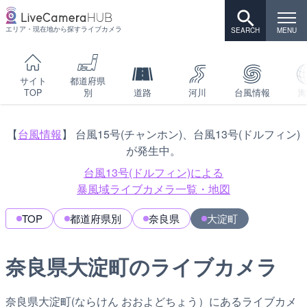
エリア・現在地から探すライブカメラ
サイト
都道府県
TOP
別
道路
河川
台風情報
海
【
台風情報
】 台風15号(チャンホン)、台風13号(ドルフィン)
が発生中。
台風13号(ドルフィン)による
暴風域ライブカメラ一覧・地図
TOP
都道府県別
奈良県
大淀町
奈良県大淀町のライブカメラ
奈良県大淀町(ならけん おおよどちょう）にあるライブカメ