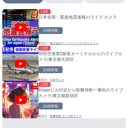
LIVE
LIVE終了
LIVE
日本全国・緊急地震速報のライブ カメラ
いたみ花火大会のライブカ
南出川水門付近のライブカ
町
詳細情報
詳細情報
詳細情報
配信元：
株式会社ティーファイブプロジェクト
配信元：
配信元：
いたみ花火大会ライブ配信用
日高町役場
LIVE
LIVE
LIVE
羽田空港第2旅客ターミナルからのライブカ
巨瀬川 河童橋のライブカメ
比井川水門付近から比井崎
メラ|東京都大田区
市
ラ|和歌山県日高町
詳細情報
詳細情報
詳細情報
配信元：
日本テレビ
配信元：
配信元：
福岡県庁県土整備部河川課
日高町役場
LIVE
LIVE
LIVE
Impaxビル付近から歌舞伎町一番街のライブ
広島県道6号 智教寺のライ
小浦川水門付近から小浦海
カメラ|東京都新宿区
芸高田市
メラ|和歌山県日高町
詳細情報
詳細情報
詳細情報
配信元：
歌舞伎町ゴジラ前ライブ
配信元：
配信元：
広島県土木局土木整備部道路整
日高町役場
LIVE
LIVE
Leaf
広島県道4号 川根のライブ
産湯川水門付近のライブカ