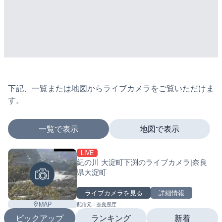
下記、一覧または地図からライブカメラをご覧いただけま
す。
一覧で表示
地図で表示
LIVE
マーカーをタップするとライブカメラの詳細が表示さ
紀の川 大淀町下渕のライブカメラ|奈良
県大淀町
ライブカメラを見る
詳細情報
+
MAP
配信元：
奈良県庁
−
ピックアップ
ランキング
新着