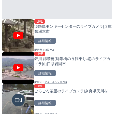
高田市
町
詳細情報
詳細情報
LIVE
配信元：
配信元：
広島県土木局土木整備部道路整
日高町役場
淡路島モンキーセンターのライブカメラ|兵庫
県洲本市
詳細情報
配信元：
淡路ザル
LIVE
LIVE
LIVE
錦川 錦帯橋(錦帯橋のう飼乗り場)のライブカ
国道1号 三ヶ野のライブカ
導目木川 花立砂防堰堤下流
メラ|山口県岩国市
福岡県朝倉市
詳細情報
詳細情報
詳細情報
配信元：
アイ・キャン制作G
配信元：
配信元：
国土交通省 浜松河川国道事務所
福岡県庁県土整備部河川課
LIVE
LIVE
LIVE
ごろごろ茶屋のライブカメラ|奈良県天川村
広島県道321号 美土里の
常呂川 鹿ノ子ダムのライブ
安芸高田市
戸町
詳細情報
詳細情報
詳細情報