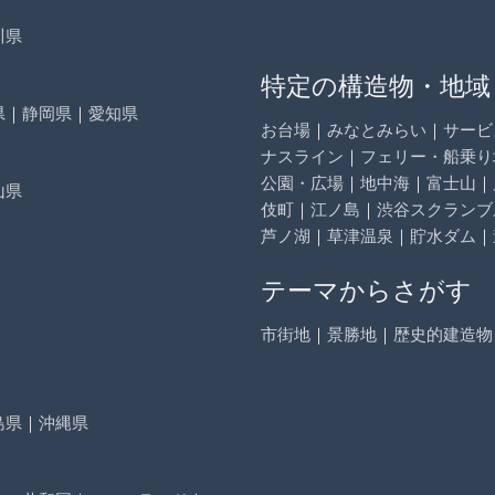
川県
特定の構造物・地域
県
｜
静岡県
｜
愛知県
お台場
｜
みなとみらい
｜
サービ
ナスライン
｜
フェリー・船乗り
公園・広場
｜
地中海
｜
富士山
｜
山県
伎町
｜
江ノ島
｜
渋谷スクランブ
芦ノ湖
｜
草津温泉
｜
貯水ダム
｜
テーマからさがす
市街地
｜
景勝地
｜
歴史的建造物
島県
｜
沖縄県