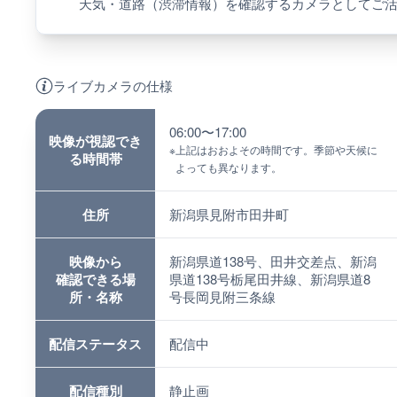
天気・道路（渋滞情報）を確認するカメラとしてご
ライブカメラの仕様
06:00〜17:00
映像が視認でき
※
上記はおおよその時間です。季節や天候に
る時間帯
よっても異なります。
住所
新潟県見附市田井町
映像から
新潟県道138号、田井交差点、新潟
確認できる場
県道138号栃尾田井線、新潟県道8
所・名称
号長岡見附三条線
配信ステータス
配信中
配信種別
静止画