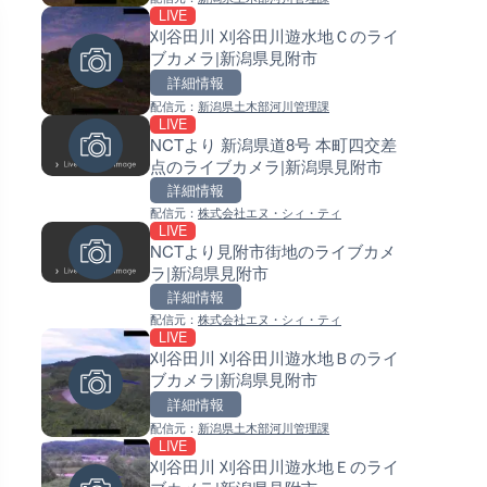
LIVE
LIVE
LIVE
刈谷田川 刈谷田川遊水地Ｃのライ
日本全国・緊急地震速報のラ
常呂川 鹿ノ子ダムのライブカメ
ブカメラ|新潟県見附市
カメラ
北海道置戸町
詳細情報
詳細情報
詳細情報
配信元：
新潟県土木部河川管理課
配信元：
配信元：
株式会社ティーファイブプロジ
国土交通省 北海道開発局
LIVE
LIVE
LIVE
NCTより 新潟県道8号 本町四交差
沖永良部島(知名町内)のライブ
天塩川 岩尾内ダムのライブカメ
点のライブカメラ|新潟県見附市
ラ|鹿児島県知名町
北海道士別市
詳細情報
詳細情報
詳細情報
配信元：
株式会社エヌ・シィ・ティ
配信元：
配信元：
知名町
国土交通省 北海道開発局
LIVE
LIVE
LIVE
NCTより見附市街地のライブカメ
RBCより那覇空港のライブカメ
東京都品川区南大井のライブ
ラ|新潟県見附市
沖縄県那覇市
ラ|東京都品川区
詳細情報
詳細情報
詳細情報
配信元：
株式会社エヌ・シィ・ティ
配信元：
配信元：
【琉球放送】RBC NEWS
東京都品川区南大井ライブカメ
LIVE
LIVE
LIVE停止
刈谷田川 刈谷田川遊水地Ｂのライ
喜界島の町内ライブカメラ|鹿
道の駅さがのせきのライブカメ
ブカメラ|新潟県見附市
県喜界町
大分県大分市
詳細情報
詳細情報
詳細情報
配信元：
新潟県土木部河川管理課
配信元：
配信元：
喜界町
道の駅さがのせきPPカム
LIVE
LIVE
LIVE
刈谷田川 刈谷田川遊水地Ｅのライ
ごろごろ茶屋のライブカメラ|
松江自動車道 三次東JCT・イ