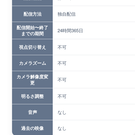
配信方法
独自配信
配信開始〜終了
24時間365日
までの期間
視点切り替え
不可
カメラズーム
不可
カメラ解像度変
不可
更
明るさ調整
不可
音声
なし
過去の映像
なし