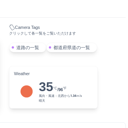
Camera Tags
クリックして各一覧をご覧いただけます
道路の一覧
都道府県道の一覧
Weather
35
°C
°F
/
96
風向・風速：
北西
から
1.34
ｍ/s
晴天