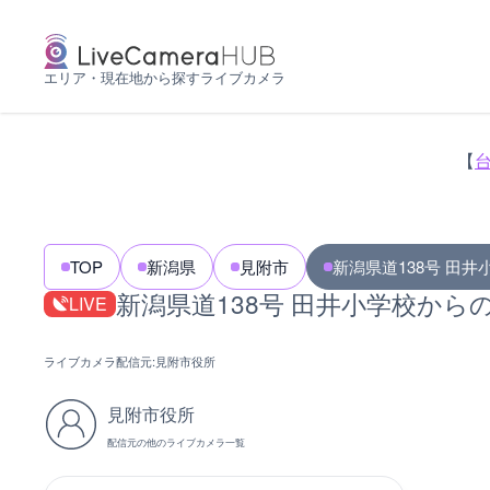
エリア・現在地から探すライブカメラ
【
TOP
新潟県
見附市
新潟県道138号 田井
新潟県道138号 田井小学校から
LIVE
ライブカメラ配信元:
見附市役所
見附市役所
配信元の他のライブカメラ一覧