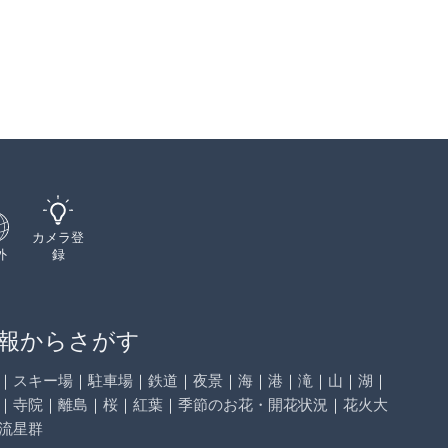
カメラ登
外
録
報からさがす
｜
スキー場
｜
駐車場
｜
鉄道
｜
夜景
｜
海
｜
港
｜
滝
｜
山
｜
湖
｜
｜
寺院
｜
離島
｜
桜
｜
紅葉
｜
季節のお花・開花状況
｜
花火大
流星群