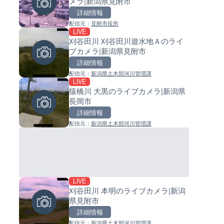
メラ|新潟県見附市
島県徳之島町
イブカメラ|和歌山県日高町
詳細情報
詳細情報
詳細情報
配信元：
見附市役所
配信元：
配信元：
Tokki Works
日高町役場
LIVE
LIVE停止
LIVE
刈谷田川 刈谷田川遊水地Ａのライ
内海海水浴場のライブカメラ|
小浦川水門付近から小浦海水
ブカメラ|新潟県見附市
県南知多町
ライブカメラ|和歌山県日高町
詳細情報
詳細情報
詳細情報
配信元：
新潟県土木部河川管理課
配信元：
配信元：
南知多町観光協会
日高町役場
LIVE
LIVE
LIVE
猿橋川 大黒のライブカメラ|新潟県
手結港(YASU海の駅クラブ)の
産湯川水門付近のライブカメラ
長岡市
ブカメラ|高知県香南市
歌山県日高町
詳細情報
詳細情報
詳細情報
配信元：
新潟県土木部河川管理課
配信元：
配信元：
YASU海の駅CLUB
日高町役場
LIVE
LIVE
LIVE
刈谷田川 本明のライブカメラ|新潟
羽田空港第2旅客ターミナルか
導目木川 花立砂防堰堤下流の
県見附市
ライブカメラ|東京都大田区
ブカメラ|福岡県朝倉市
詳細情報
詳細情報
詳細情報
配信元：
新潟県土木部河川管理課
配信元：
配信元：
日本テレビ
福岡県庁県土整備部河川課