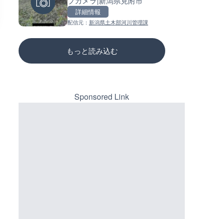
ブカメラ|新潟県見附市
県天川村
ーチェンジのライブカメラ|広
三次市
詳細情報
詳細情報
詳細情報
配信元：
新潟県土木部河川管理課
配信元：
配信元：
天川村役場
国土交通省 三次河川国道事務所
もっと読み込む
Sponsored Link