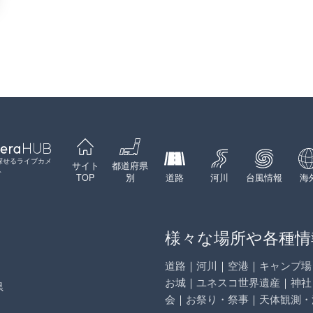
探せるライブカメ
サイト
都道府県
ト
TOP
別
道路
河川
台風情報
海
様々な場所や各種情
道路
｜
河川
｜
空港
｜
キャンプ場
お城
｜
ユネスコ世界遺産
｜
神社
県
会
｜
お祭り・祭事
｜
天体観測・