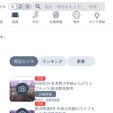
がす
別
道路
河川
台風情報
海外
カメラ登録
生中。
周辺カメラ
ランキング
新着
LIVE
LIVE
LIVE
刈谷田川 名木野小学校からのライ
沖永良部島海岸のライブカメラ
南出川水門付近のライブカメラ
ブカメラ|新潟県見附市
児島県和泊町
歌山県日高町
詳細情報
詳細情報
詳細情報
配信元：
見附市役所
配信元：
配信元：
和泊町
日高町役場
LIVE
LIVE
LIVE
新潟県道8号 中央公民館のライブカ
徳之島町亀津のライブカメラ|
比井川水門付近から比井崎海