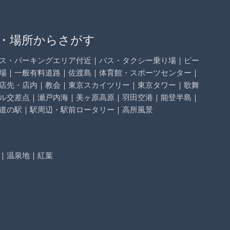
・場所からさがす
ス・パーキングエリア付近
｜
バス・タクシー乗り場
｜
ビー
場
｜
一般有料道路
｜
佐渡島
｜
体育館・スポーツセンター
｜
店先・店内
｜
教会
｜
東京スカイツリー
｜
東京タワー
｜
歌舞
ル交差点
｜
瀬戸内海
｜
美ヶ原高原
｜
羽田空港
｜
能登半島
｜
道の駅
｜
駅周辺・駅前ロータリー
｜
高所風景
｜
温泉地
｜
紅葉