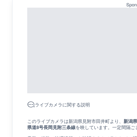
Spon
ライブカメラに関する説明
このライブカメラは新潟県見附市田井町より、
新潟県
県道8号長岡見附三条線
を映しています。一定間隔ご