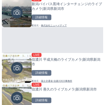
新潟バイパス黒埼インターチェンジのライブ
淡路島モンキーセンターの
産湯川水門付近のライブカ
カメラ|新潟県新潟市
県洲本市
町
詳細情報
詳細情報
詳細情報
配信元：
株式会社ニューメディア
配信元：
配信元：
淡路ザル
日高町役場
LIVE
LIVE
LIVE
信濃川 平成大橋のライブカメラ|新潟県新潟
塩屋埼灯台から薄磯海水浴
導目木川 花立砂防堰堤下流
市
福島県いわき市
福岡県朝倉市
詳細情報
詳細情報
詳細情報
配信元：
国土交通省 信濃川河川事務所
配信元：
配信元：
海上保安庁
福岡県庁県土整備部河川課
LIVE
LIVE終了
LIVE
信濃川 善久のライブカメラ|新潟県新潟市
水晶浜海水浴場のライブカ
常呂川 鹿ノ子ダムのライブ
戸町
詳細情報
詳細情報
詳細情報