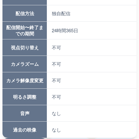
配信方法
独自配信
配信開始〜終了ま
24時間365日
での期間
視点切り替え
不可
カメラズーム
不可
カメラ解像度変更
不可
明るさ調整
不可
音声
なし
過去の映像
なし