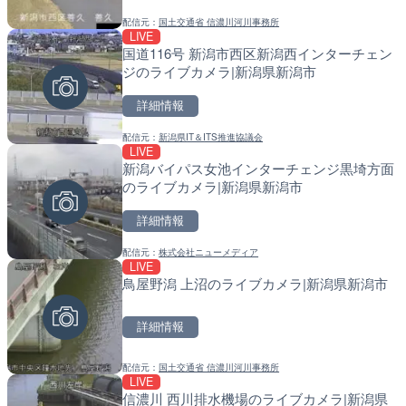
配信元：
国土交通省 信濃川河川事務所
配信元：
配信元：
美浜町
国土交通省 北海道開発局
LIVE
LIVE
LIVE
国道116号 新潟市西区新潟西インターチェン
錦川 錦帯橋(錦帯橋のう飼
天塩川 岩尾内ダムのライブ
ジのライブカメラ|新潟県新潟市
メラ|山口県岩国市
別市
詳細情報
詳細情報
詳細情報
配信元：
新潟県IT＆ITS推進協議会
配信元：
配信元：
アイ・キャン制作G
国土交通省 北海道開発局
LIVE
LIVE停止
LIVE
新潟バイパス女池インターチェンジ黒埼方面
ギャラリー雅から小町通り
東京都品川区南大井のライ
のライブカメラ|新潟県新潟市
奈川県鎌倉市
川区
詳細情報
詳細情報
詳細情報
配信元：
株式会社ニューメディア
配信元：
配信元：
【鎌倉土産】ギャラリーみやび
東京都品川区南大井ライブカメ
LIVE
LIVE
LIVE停止
鳥屋野潟 上沼のライブカメラ|新潟県新潟市
日本平から富士山・清水港
道の駅さがのせきのライブ
岡県静岡市
市
詳細情報
詳細情報
詳細情報
配信元：
国土交通省 信濃川河川事務所
配信元：
配信元：
SBSnews6
道の駅さがのせきPPカム
LIVE
LIVE
LIVE
信濃川 西川排水機場のライブカメラ|新潟県
知内川 上開田橋のライブカ
松江自動車道 三次東JCT