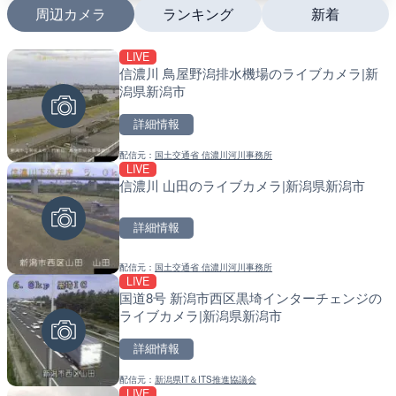
周辺カメラ
ランキング
新着
LIVE
LIVE
LIVE
信濃川 鳥屋野潟排水機場のライブカメラ|新
日本全国・緊急地震速報の
南出川水門付近のライブカ
潟県新潟市
町
詳細情報
詳細情報
詳細情報
配信元：
国土交通省 信濃川河川事務所
配信元：
配信元：
株式会社ティーファイブプロジ
日高町役場
LIVE
LIVE
LIVE
信濃川 山田のライブカメラ|新潟県新潟市
羽田空港第2旅客ターミナ
比井川水門付近から比井崎
メラ|東京都大田区
ラ|和歌山県日高町
詳細情報
詳細情報
詳細情報
配信元：
国土交通省 信濃川河川事務所
配信元：
配信元：
日本テレビ
日高町役場
LIVE
LIVE
LIVE
国道8号 新潟市西区黒埼インターチェンジの
知床峠展望台・国道334号
小浦川水門付近から小浦海
ライブカメラ|新潟県新潟市
ラ|北海道羅臼町
メラ|和歌山県日高町
詳細情報
詳細情報
詳細情報
配信元：
新潟県IT＆ITS推進協議会
配信元：
配信元：
一般国道334号斜里～ウトロ間
日高町役場
LIVE
LIVE
LIVE