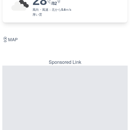
28
°C
°F
/
82
風向・風速：
北
から
5.6
ｍ/s
厚い雲
MAP
Sponsored Link