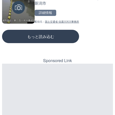
新潟市
市
のライブカメラ|広島県三
詳細情報
詳細情報
詳細情報
配信元：
国土交通省 信濃川河川事務所
配信元：
配信元：
高島市役所 政策部 危機管理局
国土交通省 三次河川国道事務所
もっと読み込む
Sponsored Link