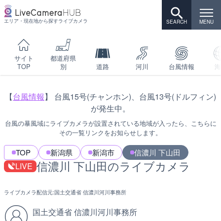
エリア・現在地から探すライブカメラ
サイト
都道府県
TOP
別
道路
河川
台風情報
海
【
台風情報
】 台風15号(チャンホン)、台風13号(ドルフィン)
が発生中。
台風の暴風域にライブカメラが設置されている地域が入ったら、こちらに
その一覧リンクをお知らせします。
TOP
新潟県
新潟市
信濃川 下山田
信濃川 下山田のライブカメラ
LIVE
ライブカメラ配信元:
国土交通省 信濃川河川事務所
国土交通省 信濃川河川事務所