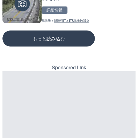
詳細情報
詳細情報
詳細情報
配信元：
新潟県IT＆ITS推進協議会
配信元：
配信元：
鰹乃國の湯宿 黒潮本陣
国土交通省 三次河川国道事務所
もっと読み込む
Sponsored Link