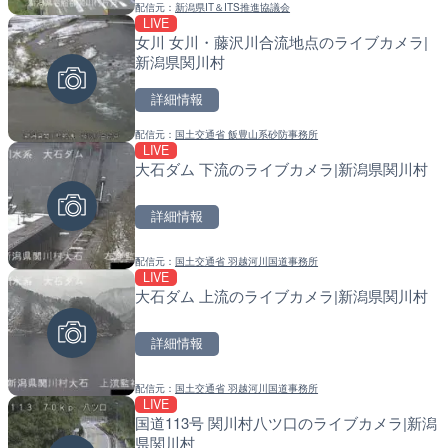
配信元：
新潟県IT＆ITS推進協議会
配信元：
配信元：
YASU海の駅CLUB
国土交通省 北海道開発局
LIVE
LIVE停止
LIVE
女川 女川・藤沢川合流地点のライブカメラ|
内海海水浴場のライブカメ
天塩川 岩尾内ダムのライブ
新潟県関川村
別市
詳細情報
詳細情報
詳細情報
配信元：
国土交通省 飯豊山系砂防事務所
配信元：
配信元：
南知多町観光協会
国土交通省 北海道開発局
LIVE
LIVE
LIVE
大石ダム 下流のライブカメラ|新潟県関川村
名神高速道路 大津サービ
東京都品川区南大井のライ
ブカメラ|滋賀県大津市
川区
詳細情報
詳細情報
詳細情報
配信元：
国土交通省 羽越河川国道事務所
配信元：
配信元：
NEXCO西日本
東京都品川区南大井ライブカメ
LIVE
LIVE
LIVE停止
大石ダム 上流のライブカメラ|新潟県関川村
Impaxビル付近から歌舞
道の駅さがのせきのライブ
カメラ|東京都新宿区
市
詳細情報
詳細情報
詳細情報
配信元：
国土交通省 羽越河川国道事務所
配信元：
配信元：
歌舞伎町ゴジラ前ライブ
道の駅さがのせきPPカム
LIVE
LIVE
LIVE
国道113号 関川村八ツ口のライブカメラ|新潟
黒潮本陣から太平洋・久礼
松江自動車道 三次東JCT
県関川村
高知県中土佐町
のライブカメラ|広島県三