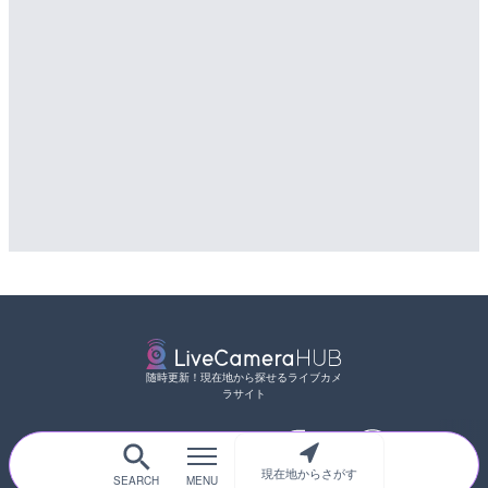
随時更新！現在地から探せるライブカメ
ラサイト
現在地からさがす
サイトTOP
都道府県別
道路
河川
台風情報