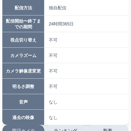
配信方法
独自配信
配信開始〜終了ま
24時間365日
での期間
視点切り替え
不可
カメラズーム
不可
カメラ解像度変更
不可
明るさ調整
不可
音声
なし
過去の映像
なし
周辺カメラ
ランキング
新着