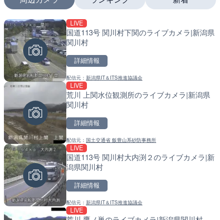
LIVE
LIVE
LIVE
国道113号 関川村下関のライブカメラ|新潟県
国道1号 国府津海岸のライ
南出川水門付近のライブカ
関川村
小田原市
町
詳細情報
詳細情報
詳細情報
配信元：
新潟県IT＆ITS推進協議会
配信元：
配信元：
神奈川県庁
日高町役場
LIVE
LIVE
LIVE
荒川 上関水位観測所のライブカメラ|新潟県
十勝岳 白金模範牧場のライ
比井川水門付近から比井崎
関川村
美瑛町
ラ|和歌山県日高町
詳細情報
詳細情報
詳細情報
配信元：
国土交通省 飯豊山系砂防事務所
配信元：
配信元：
気象庁
日高町役場
LIVE
LIVE
LIVE
国道113号 関川村大内渕２のライブカメラ|新
羽田空港第2旅客ターミナ
小浦川水門付近から小浦海
潟県関川村
メラ|東京都大田区
メラ|和歌山県日高町
詳細情報
詳細情報
詳細情報
配信元：
新潟県IT＆ITS推進協議会
配信元：
配信元：
日本テレビ
日高町役場
LIVE
LIVE
LIVE
荒川 鷹ノ巣のライブカメラ|新潟県関川村
日本全国・緊急地震速報の
産湯川水門付近のライブカ