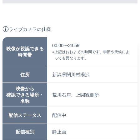
ライブカメラの仕様
00:00〜23:59
映像が視認できる
※
上記はおおよその時間です。季節や天候によ
時間帯
っても異なります。
住所
新潟県関川村湯沢
映像から
確認できる場所・
荒川右岸、上関観測所
名称
配信ステータス
配信中
配信種別
静止画