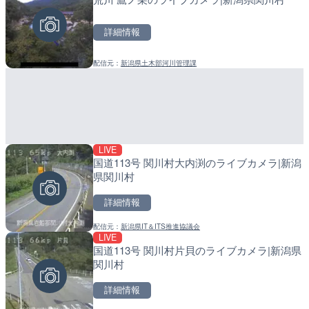
町
詳細情報
詳細情報
詳細情報
配信元：
新潟県土木部河川管理課
配信元：
配信元：
株式会社ティーファイブプロジ
日高町役場
LIVE
LIVE
LIVE
国道113号 関川村大内渕のライブカメラ|新潟
ごろごろ茶屋のライブカメ
導目木川 花立砂防堰堤下流
県関川村
福岡県朝倉市
詳細情報
詳細情報
詳細情報
配信元：
新潟県IT＆ITS推進協議会
配信元：
配信元：
天川村役場
福岡県庁県土整備部河川課
LIVE
LIVE
LIVE
国道113号 関川村片貝のライブカメラ|新潟県
手結港(YASU海の駅クラブ
常呂川 鹿ノ子ダムのライブ
関川村
高知県香南市
戸町
詳細情報
詳細情報
詳細情報