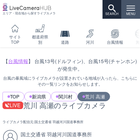
エリア・現在地から探すライブカメラ
サイト
都道府県
TOP
別
道路
河川
台風情報
海
【
台風情報
】 台風13号(ドルフィン)、台風15号(チャンホン)
が発生中。
台風の暴風域にライブカメラが設置されている地域が入ったら、こちらに
その一覧リンクをお知らせします。
TOP
新潟県
関川村
荒川 高瀬
荒川 高瀬のライブカメラ
LIVE
ライブカメラ配信元:
国土交通省 羽越河川国道事務所
国土交通省 羽越河川国道事務所