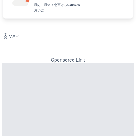
風向・風速：
北西
から
0.39
ｍ/s
薄い雲
MAP
Sponsored Link