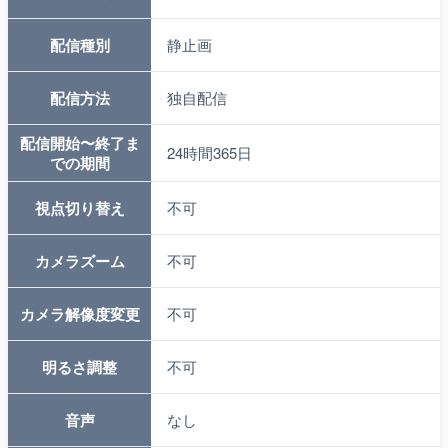
配信種別
静止画
配信方法
独自配信
配信開始〜終了ま
24時間365日
での期間
視点切り替え
不可
カメラズーム
不可
カメラ解像度変更
不可
明るさ調整
不可
音声
なし