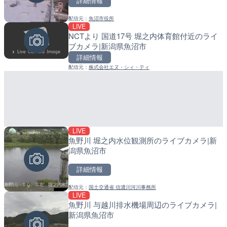
詳細情報
詳細情報
配信元：
魚沼市役所
配信元：
配信元：
美浜町
日高町役場
LIVE
LIVE
LIVE
NCTより 国道17号 堀之内体育館付近のライ
知床峠展望台・国道334号
産湯川水門付近のライブカ
ブカメラ|新潟県魚沼市
ラ|北海道羅臼町
町
詳細情報
詳細情報
詳細情報
配信元：
株式会社エヌ・シィ・ティ
配信元：
配信元：
一般国道334号斜里～ウトロ間
日高町役場
LIVE
魚野川 堀之内水位観測所のライブカメラ|新
LIVE
LIVE
潟県魚沼市
淡路島モンキーセンターの
導目木川 花立砂防堰堤下流
県洲本市
福岡県朝倉市
詳細情報
詳細情報
詳細情報
配信元：
国土交通省 信濃川河川事務所
LIVE
魚野川 与越川排水機場周辺のライブカメラ|
配信元：
配信元：
淡路ザル
福岡県庁県土整備部河川課
LIVE
LIVE
新潟県魚沼市
Impaxビル付近から歌舞
常呂川 鹿ノ子ダムのライブ