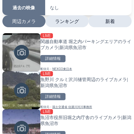
過去の映像
なし
周辺カメラ
ランキング
新着
LIVE
LIVE
LIVE
関越自動車道 堀之内パーキングエリアのライ
日本全国・緊急地震速報の
南出川水門付近のライブカ
ブカメラ|新潟県魚沼市
町
詳細情報
詳細情報
詳細情報
配信元：
NEXCO東日本
配信元：
配信元：
株式会社ティーファイブプロジ
日高町役場
LIVE
LIVE
LIVE
魚野川 クルミ沢川樋管周辺のライブカメラ|
羽田空港第2旅客ターミナ
比井川水門付近から比井崎
新潟県魚沼市
メラ|東京都大田区
ラ|和歌山県日高町
詳細情報
詳細情報
詳細情報
配信元：
国土交通省 信濃川河川事務所
配信元：
配信元：
日本テレビ
日高町役場
LIVE
LIVE終了
LIVE
魚沼市役所旧堀之内庁舎のライブカメラ|新潟
水晶浜海水浴場のライブカ
小浦川水門付近から小浦海
県魚沼市
メラ|和歌山県日高町
詳細情報