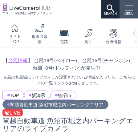
エリア・現在地から探すライブカメラ
サイト
都道府県
TOP
別
道路
河川
台風情報
海
【
台風情報
】 台風16号(ペイロー)、台風15号(チャンホン)、
台風13号(ドルフィン)が発生中。
台風の暴風域にライブカメラが設置されている地域が入ったら、こちらに
その一覧リンクをお知らせします。
TOP
新潟県
魚沼市
関越自動車道 魚沼市堀之内パーキングエリア
LIVE
関越自動車道 魚沼市堀之内パーキングエ
リアのライブカメラ