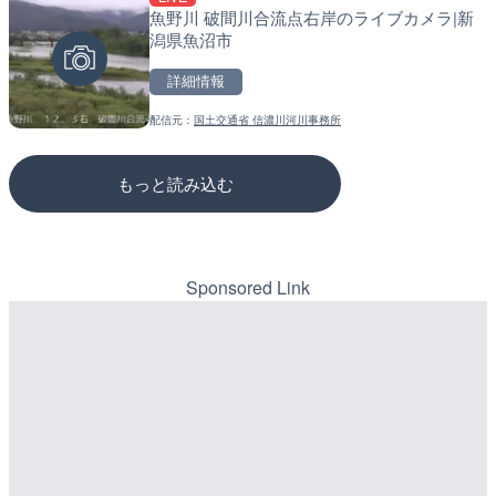
魚野川 破間川合流点右岸のライブカメラ|新
配信元：
配信元：
TBS NEWS DIG Powered by J
道の駅さがのせきPPカム
LIVE
LIVE
潟県魚沼市
知内川 上開田橋のライブカ
松江自動車道 三次東JCT
市
のライブカメラ|広島県三
詳細情報
詳細情報
詳細情報
配信元：
国土交通省 信濃川河川事務所
配信元：
配信元：
高島市役所 政策部 危機管理局
国土交通省 三次河川国道事務所
もっと読み込む
Sponsored Link