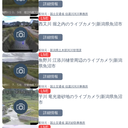
カメラ|東京都新宿区
戸町
詳細情報
詳細情報
詳細情報
配信元：
国土交通省 信濃川河川事務所
LIVE
西又川 堀之内のライブカメラ|新潟県魚沼市
配信元：
配信元：
歌舞伎町ゴジラ前ライブ
国土交通省 北海道開発局
LIVE
LIVE
ごろごろ茶屋のライブカメ
天塩川 岩尾内ダムのライブ
詳細情報
別市
詳細情報
詳細情報
配信元：
新潟県土木部河川管理課
LIVE
魚野川 江添川樋管周辺のライブカメラ|新潟
配信元：
配信元：
天川村役場
国土交通省 北海道開発局
LIVE
LIVE
県魚沼市
錦川 錦帯橋(錦帯橋のう飼
東京都品川区南大井のライ
メラ|山口県岩国市
川区
詳細情報
詳細情報
詳細情報
配信元：
国土交通省 信濃川河川事務所
LIVE
芋川 竜光遊砂地のライブカメラ|新潟県魚沼
配信元：
配信元：
アイ・キャン制作G
東京都品川区南大井ライブカメ
LIVE
LIVE停止
市
TBSより羽田空港第1ター
道の駅さがのせきのライブ
メラ|東京都大田区
市
詳細情報
詳細情報
詳細情報
配信元：
国土交通省 湯沢砂防事務所
LIVE