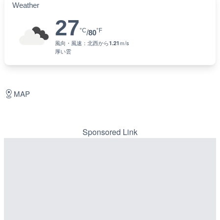
Weather
27
°C
°F
/
80
風向・風速：
北西
から
1.21
ｍ/s
厚い雲
MAP
Sponsored Link