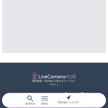
配信元：
国土交通省 三次河川国道事務所
随時更新！現在地から探せるライブカメ
ラサイト
サイトTOP
都道府県別
道路
河川
台風情報
現在地からさがす