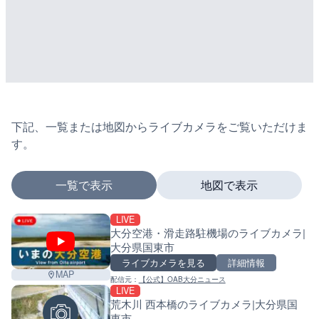
下記、一覧または地図からライブカメラをご覧いただけま
す。
一覧で表示
地図で表示
LIVE
マーカーをタップするとライブカメラの詳細が表示さ
大分空港・滑走路駐機場のライブカメラ|
大分県国東市
ライブカメラを見る
詳細情報
MAP
配信元：
【公式】OAB大分ニュース
+
LIVE
荒木川 西本橋のライブカメラ|大分県国
−
東市