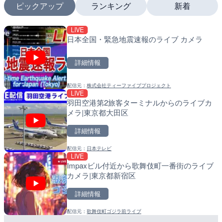
ピックアップ
ランキング
新着
LIVE
LIVE
LIVE
日本全国・緊急地震速報のライブ カメラ
旧北上川 神取橋上流のライ
南出川水門付近のライブカ
石巻市
町
詳細情報
詳細情報
詳細情報
配信元：
株式会社ティーファイブプロジェクト
配信元：
配信元：
国土交通省 北上川下流河川事
日高町役場
LIVE
LIVE
LIVE
羽田空港第2旅客ターミナルからのライブカ
摩周湖のライブカメラ|北
比井川水門付近から比井崎
メラ|東京都大田区
ラ|和歌山県日高町
詳細情報
詳細情報
詳細情報
配信元：
日本テレビ
配信元：
配信元：
環境省自然環境局生物多様性セ
日高町役場
LIVE
LIVE
LIVE
Impaxビル付近から歌舞伎町一番街のライブ
多摩川 日野橋水位観測所の
小浦川水門付近から小浦海
カメラ|東京都新宿区
京都立川市
メラ|和歌山県日高町
詳細情報
詳細情報
詳細情報
配信元：
歌舞伎町ゴジラ前ライブ
配信元：
配信元：
国土交通省 京浜河川事務所
日高町役場
LIVE
LIVE