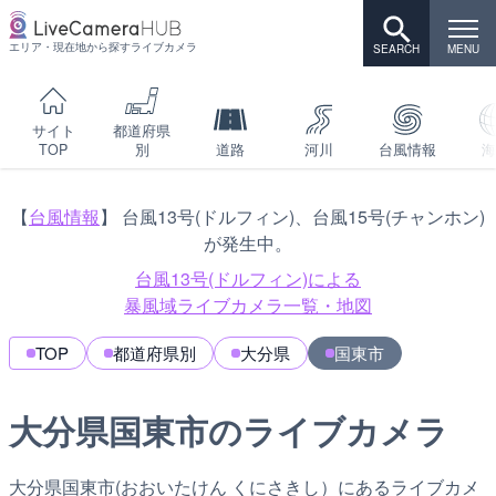
エリア・現在地から探すライブカメラ
サイト
都道府県
TOP
別
道路
河川
台風情報
海
【
台風情報
】 台風13号(ドルフィン)、台風15号(チャンホン)
が発生中。
台風13号(ドルフィン)による
暴風域ライブカメラ一覧・地図
TOP
都道府県別
大分県
国東市
大分県国東市のライブカメラ
大分県国東市(おおいたけん くにさきし）にあるライブカメ