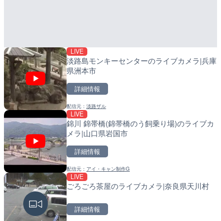
牛首川 弥陀ヶ原のライブカ
産湯川水門付近のライブカ
市
町
詳細情報
詳細情報
LIVE
配信元：
配信元：
国土交通省 金沢河川国道事務所
日高町役場
淡路島モンキーセンターのライブカメラ|兵庫
県洲本市
詳細情報
配信元：
淡路ザル
LIVE
LIVE
LIVE
錦川 錦帯橋(錦帯橋のう飼乗り場)のライブカ
武儀川 谷口のライブカメラ
導目木川 花立砂防堰堤下流
メラ|山口県岩国市
福岡県朝倉市
詳細情報
詳細情報
詳細情報
配信元：
アイ・キャン制作G
配信元：
配信元：
岐阜県県土整備部河川課
福岡県庁県土整備部河川課
LIVE
LIVE
LIVE
ごろごろ茶屋のライブカメラ|奈良県天川村
穂波川 秋松橋付近のライブ
常呂川 鹿ノ子ダムのライブ
塚市
戸町
詳細情報
詳細情報
詳細情報