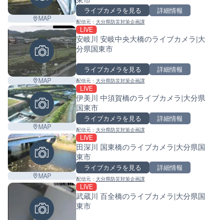
ライブカメラを見る
詳細情報
MAP
配信元：
大分県防災対策企画課
LIVE
安岐川 安岐中央大橋のライブカメラ|大
分県国東市
ライブカメラを見る
詳細情報
MAP
配信元：
大分県防災対策企画課
LIVE
伊美川 中須賀橋のライブカメラ|大分県
国東市
ライブカメラを見る
詳細情報
MAP
配信元：
大分県防災対策企画課
LIVE
田深川 国東橋のライブカメラ|大分県国
東市
ライブカメラを見る
詳細情報
MAP
配信元：
大分県防災対策企画課
LIVE
武蔵川 百全橋のライブカメラ|大分県国
東市
Leaf