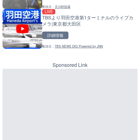
配信元：
天川村役場
配信元：
配信元：
国土交通省 遠賀川河川事務所
国土交通省 北海道開発局
LIVE
LIVE
LIVE
TBSより羽田空港第1ターミナルのライブカ
東京都道405号外濠環状線
天塩川 岩尾内ダムのライブ
メラ|東京都大田区
ブカメラ|東京都新宿区
別市
詳細情報
詳細情報
詳細情報
配信元：
TBS NEWS DIG Powered by JNN
配信元：
配信元：
よつやの窓 TOKYO YOTSUYA LI
国土交通省 北海道開発局
LIVE
LIVE
ルナコーストより銭函海水
東京都品川区南大井のライ
ラ|北海道小樽市
川区
Sponsored Link
詳細情報
詳細情報
配信元：
配信元：
ホテルルナコースト
東京都品川区南大井ライブカメ
LIVE
LIVE停止
国道186号 飯山のライブ
道の駅さがのせきのライブ
市
市
詳細情報
詳細情報
配信元：
配信元：
広島県土木局土木整備部道路整
道の駅さがのせきPPカム
LIVE
LIVE
利根川 福島橋のライブカメ
松江自動車道 三次東JCT
のライブカメラ|広島県三
詳細情報
詳細情報
配信元：
群馬県土整備部河川課