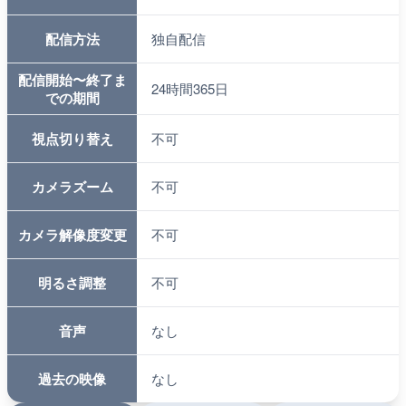
配信方法
独自配信
配信開始〜終了ま
24時間365日
での期間
視点切り替え
不可
カメラズーム
不可
カメラ解像度変更
不可
明るさ調整
不可
音声
なし
過去の映像
なし