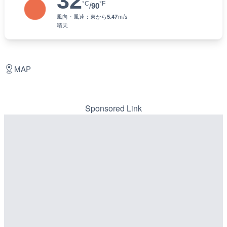
32
°C
°F
/
90
風向・風速：
東
から
5.47
ｍ/s
晴天
MAP
Sponsored Link