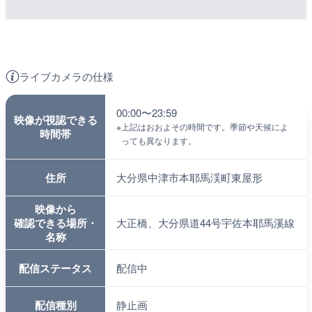
ライブカメラの仕様
00:00〜23:59
映像が視認できる
※
上記はおおよその時間です。季節や天候によ
時間帯
っても異なります。
住所
大分県中津市本耶馬渓町東屋形
映像から
確認できる場所・
大正橋、大分県道44号宇佐本耶馬溪線
名称
配信ステータス
配信中
配信種別
静止画