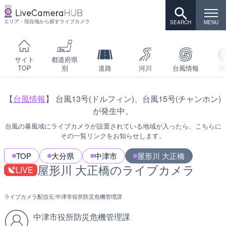
エリア・現在地から探すライブカメラ
サイト
都道府県
TOP
別
道路
河川
台風情報
海
【
台風情報
】 台風13号(ドルフィン)、台風15号(チャンホン)
が発生中。
台風の暴風域にライブカメラが設置されている地域が入ったら、こちらに
その一覧リンクをお知らせします。
TOP
大分県
中津市
屋形川 大正橋
屋形川 大正橋のライブカメラ
LIVE
ライブカメラ配信元:
中津市役所防災危機管理課
中津市役所防災危機管理課