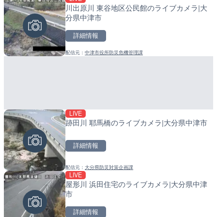
川出原川 東谷地区公民館のライブカメラ|大
ごろごろ茶屋のライブカメ
産湯川水門付近のライブカ
分県中津市
町
詳細情報
詳細情報
詳細情報
配信元：
中津市役所防災危機管理課
配信元：
配信元：
天川村役場
日高町役場
LIVE
LIVE
LIVE
跡田川 耶馬橋のライブカメラ|大分県中津市
黒潮本陣から太平洋・久礼
導目木川 花立砂防堰堤下流
高知県中土佐町
福岡県朝倉市
詳細情報
詳細情報
詳細情報
配信元：
大分県防災対策企画課
配信元：
配信元：
鰹乃國の湯宿 黒潮本陣
福岡県庁県土整備部河川課
LIVE
LIVE
LIVE
屋形川 浜田住宅のライブカメラ|大分県中津
手結港(YASU海の駅クラブ
常呂川 鹿ノ子ダムのライブ
市
高知県香南市
戸町
詳細情報
詳細情報
詳細情報