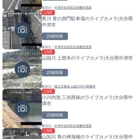
配信元：
中津市役所防災危機管理課
配信元：
配信元：
YASU海の駅CLUB
国土交通省 北海道開発局
LIVE
LIVE停止
LIVE
青川 青の洞門駐車場のライブカメラ|大分県
内海海水浴場のライブカメ
天塩川 岩尾内ダムのライブ
中津市
別市
詳細情報
詳細情報
詳細情報
配信元：
中津市役所防災危機管理課
配信元：
配信元：
南知多町観光協会
国土交通省 北海道開発局
LIVE
LIVE
LIVE
山国川 上曽木のライブカメラ|大分県中津市
Impaxビル付近から歌舞
東京都品川区南大井のライ
カメラ|東京都新宿区
川区
詳細情報
詳細情報
詳細情報
配信元：
国土交通省 山国川河川事務所
配信元：
配信元：
歌舞伎町ゴジラ前ライブ
東京都品川区南大井ライブカメ
LIVE
LIVE
LIVE停止
小川内池 三光西秣のライブカメラ|大分県中
原爆ドームのライブカメラ
道の駅さがのせきのライブ
津市
市
詳細情報
詳細情報
詳細情報
配信元：
中津市役所防災危機管理課
配信元：
配信元：
株式会社ミックス
道の駅さがのせきPPカム
LIVE
LIVE
LIVE
山国川 青の禅海橋のライブカメラ|大分県中
知内川 上開田橋のライブカ
松江自動車道 三次東JCT