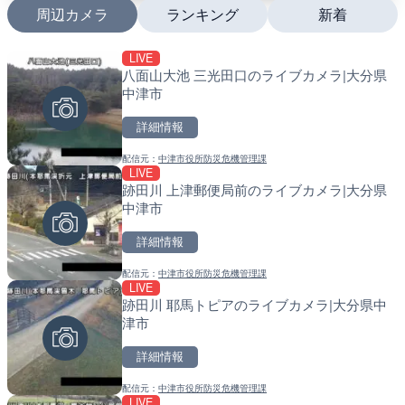
周辺カメラ
ランキング
新着
LIVE
LIVE
LIVE
八面山大池 三光田口のライブカメラ|大分県
国道1号 国府津海岸のライ
南出川水門付近のライブカ
中津市
小田原市
町
詳細情報
詳細情報
詳細情報
配信元：
中津市役所防災危機管理課
配信元：
配信元：
神奈川県庁
日高町役場
LIVE
LIVE
LIVE
跡田川 上津郵便局前のライブカメラ|大分県
羽田空港第2旅客ターミナ
比井川水門付近から比井崎
中津市
メラ|東京都大田区
ラ|和歌山県日高町
詳細情報
詳細情報
詳細情報
配信元：
中津市役所防災危機管理課
配信元：
配信元：
日本テレビ
日高町役場
LIVE
LIVE
LIVE
跡田川 耶馬トピアのライブカメラ|大分県中
日本全国・緊急地震速報の
小浦川水門付近から小浦海
津市
メラ|和歌山県日高町
詳細情報
詳細情報
詳細情報
配信元：
中津市役所防災危機管理課
配信元：
配信元：
株式会社ティーファイブプロジ
日高町役場
LIVE
LIVE
LIVE