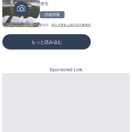
津市
市
のライブカメラ|広島県三
詳細情報
詳細情報
詳細情報
配信元：
国土交通省 山国川河川事務所
配信元：
配信元：
高島市役所 政策部 危機管理局
国土交通省 三次河川国道事務所
もっと読み込む
Sponsored Link