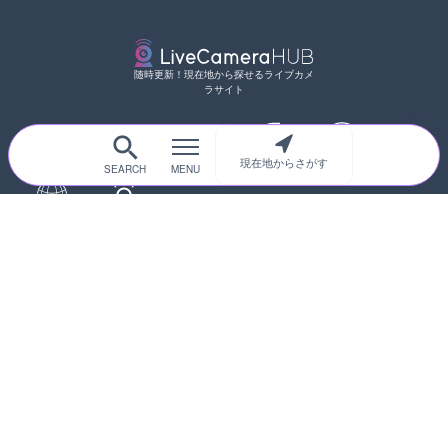
随時更新！現在地から探せるライブカメ
ラサイト
現在地からさがす
サイトTOP
都道府県別
道路
河川
台風情報
海外
カメラ登録
初めての方へ
運営者情報
プライバシーポリシー
© 2017-2026
ライブカメラHUB