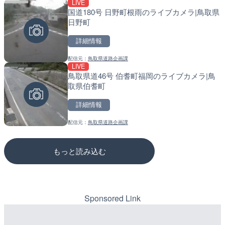
LIVE
LIVE
LIVE停止
国道180号 日野町根雨のライブカメラ|鳥取県
NEXCO西日本より名神高
道の駅さがのせきのライブ
日野町
都東インターチェンジ間の
市
府京都市
詳細情報
詳細情報
詳細情報
配信元：
鳥取県道路企画課
配信元：
配信元：
NEXCO西日本
道の駅さがのせきPPカム
LIVE
LIVE
LIVE
鳥取県道46号 伯耆町福岡のライブカメラ|鳥
知床峠展望台・国道334号
松江自動車道 三次東JCT
取県伯耆町
ラ|北海道羅臼町
のライブカメラ|広島県三
詳細情報
詳細情報
詳細情報
配信元：
鳥取県道路企画課
配信元：
配信元：
一般国道334号斜里～ウトロ間
国土交通省 三次河川国道事務所
もっと読み込む
Sponsored Link