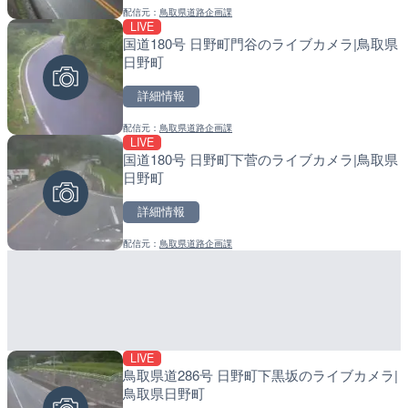
配信元：
鳥取県道路企画課
配信元：
配信元：
株式会社ティーファイブプロジ
日高町役場
LIVE
LIVE
LIVE
国道180号 日野町門谷のライブカメラ|鳥取県
Impaxビル付近から歌舞
小浦川水門付近から小浦海
日野町
カメラ|東京都新宿区
メラ|和歌山県日高町
詳細情報
詳細情報
詳細情報
配信元：
鳥取県道路企画課
配信元：
配信元：
歌舞伎町ゴジラ前ライブ
日高町役場
LIVE
LIVE
LIVE
国道180号 日野町下菅のライブカメラ|鳥取県
長野県道45号 扇沢・駐車
産湯川水門付近のライブカ
日野町
メラ|長野県大町市
町
詳細情報
詳細情報
詳細情報
配信元：
鳥取県道路企画課
配信元：
配信元：
長野県庁
日高町役場
LIVE
LIVE終了
LIVE
鳥取県道286号 日野町下黒坂のライブカメラ|
東名高速道路・厚木インタ
導目木川 花立砂防堰堤下流
鳥取県日野町
ライブカメラ|神奈川県厚
福岡県朝倉市