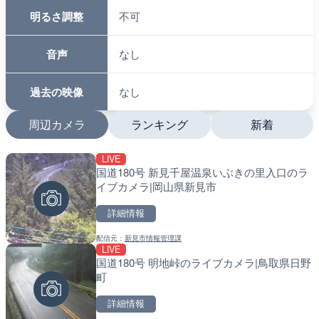
明るさ調整
不可
音声
なし
過去の映像
なし
周辺カメラ
ランキング
新着
LIVE
LIVE
LIVE
国道180号 新見千屋温泉いぶきの里入口のラ
羽田空港第2旅客ターミナ
南出川水門付近のライブカ
イブカメラ|岡山県新見市
メラ|東京都大田区
町
詳細情報
詳細情報
詳細情報
配信元：
新見市情報管理課
配信元：
配信元：
日本テレビ
日高町役場
LIVE
LIVE
LIVE
国道180号 明地峠のライブカメラ|鳥取県日野
日本全国・緊急地震速報の
比井川水門付近から比井崎
町
ラ|和歌山県日高町
詳細情報
詳細情報
詳細情報