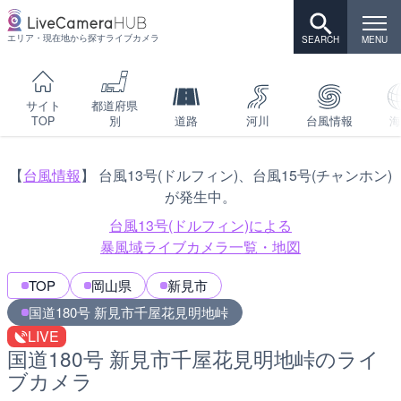
エリア・現在地から探すライブカメラ
サイト
都道府県
TOP
別
道路
河川
台風情報
海
【
台風情報
】 台風13号(ドルフィン)、台風15号(チャンホン)
が発生中。
台風13号(ドルフィン)による
暴風域ライブカメラ一覧・地図
TOP
岡山県
新見市
国道180号 新見市千屋花見明地峠
LIVE
国道180号 新見市千屋花見明地峠のライ
ブカメラ