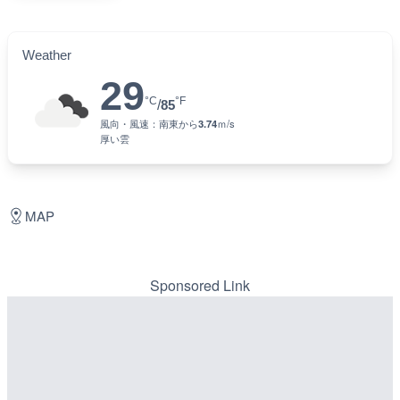
Weather
29
°C
°F
/
85
風向・風速：
南東
から
3.74
ｍ/s
厚い雲
MAP
Sponsored Link