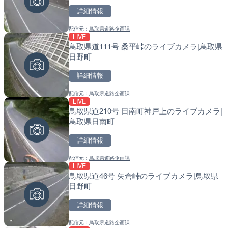
詳細情報
詳細情報
詳細情報
配信元：
鳥取県道路企画課
配信元：
配信元：
テレビ朝日
福岡県庁県土整備部河川課
LIVE
LIVE
LIVE
鳥取県道111号 桑平峠のライブカメラ|鳥取県
手結港(YASU海の駅クラブ
常呂川 鹿ノ子ダムのライブ
日野町
高知県香南市
戸町
詳細情報
詳細情報
詳細情報
配信元：
鳥取県道路企画課
配信元：
配信元：
YASU海の駅CLUB
国土交通省 北海道開発局
LIVE
LIVE
LIVE
鳥取県道210号 日南町神戸上のライブカメラ|
国道406号 菅平のライブ
天塩川 岩尾内ダムのライブ
鳥取県日南町
別市
詳細情報
詳細情報
詳細情報
配信元：
鳥取県道路企画課
配信元：
配信元：
長野県庁
国土交通省 北海道開発局
LIVE
LIVE
LIVE
鳥取県道46号 矢倉峠のライブカメラ|鳥取県
ごろごろ茶屋のライブカメ
東京都品川区南大井のライ
日野町
川区
詳細情報
詳細情報
詳細情報
配信元：
鳥取県道路企画課
配信元：
配信元：
天川村役場
東京都品川区南大井ライブカメ