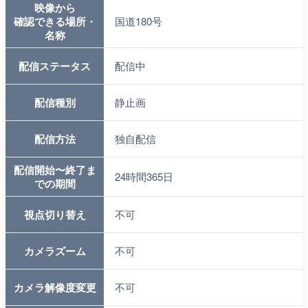
映像から
確認できる場所・
国道180号
名称
配信ステータス
配信中
配信種別
静止画
配信方法
独自配信
配信開始〜終了ま
24時間365日
での期間
視点切り替え
不可
カメラズーム
不可
カメラ解像度変更
不可