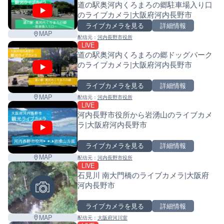
道の駅奥河内くろまろの郷駐車場入り口
−
のライブカメラ|大阪府河内長野市
ライブカメラを見る
詳細情報
MAP
配信元：
河内長野市役所
LIVE
道の駅奥河内くろまろの郷ドッグパーク
のライブカメラ|大阪府河内長野市
ライブカメラを見る
詳細情報
MAP
配信元：
河内長野市役所
LIVE
河内長野市役所から岩湧山のライブカメ
ラ|大阪府河内長野市
ライブカメラを見る
詳細情報
MAP
配信元：
河内長野市役所
LIVE
石見川 南大門橋のライブカメラ|大阪府
河内長野市
ライブカメラを見る
詳細情報
MAP
配信元：
大阪府河川室