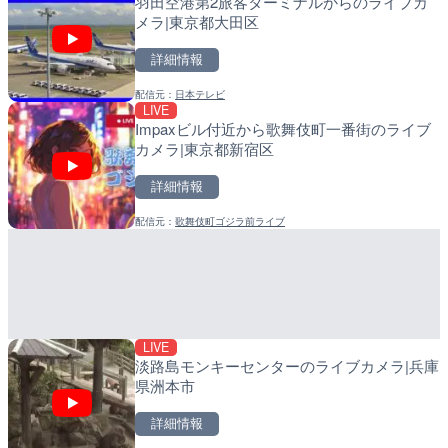
羽田空港第2旅客ターミナルからのライブカ
羽田空港第2旅客ターミナ
比井川水門付近から比井崎
メラ|東京都大田区
メラ|東京都大田区
ラ|和歌山県日高町
詳細情報
詳細情報
詳細情報
配信元：
日本テレビ
配信元：
配信元：
日本テレビ
日高町役場
LIVE
LIVE
LIVE
Impaxビル付近から歌舞伎町一番街のライブ
Impaxビル付近から歌舞
小浦川水門付近から小浦海
カメラ|東京都新宿区
カメラ|東京都新宿区
メラ|和歌山県日高町
詳細情報
詳細情報
詳細情報
配信元：
歌舞伎町ゴジラ前ライブ
配信元：
配信元：
歌舞伎町ゴジラ前ライブ
日高町役場
LIVE
LIVE
ごろごろ茶屋のライブカメ
産湯川水門付近のライブカ
町
詳細情報
詳細情報
LIVE
配信元：
配信元：
天川村役場
日高町役場
淡路島モンキーセンターのライブカメラ|兵庫
県洲本市
詳細情報