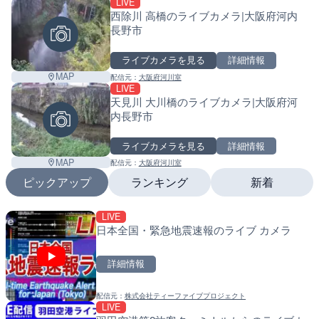
LIVE
Leaf
西除川 高橋のライブカメラ|大阪府河内
長野市
ライブカメラを見る
詳細情報
MAP
配信元：
大阪府河川室
LIVE
天見川 大川橋のライブカメラ|大阪府河
内長野市
ライブカメラを見る
詳細情報
MAP
配信元：
大阪府河川室
ピックアップ
ランキング
新着
LIVE
LIVE
LIVE
日本全国・緊急地震速報のライブ カメラ
日本全国・緊急地震速報の
南出川水門付近のライブカ
町
詳細情報
詳細情報
詳細情報
配信元：
株式会社ティーファイブプロジェクト
配信元：
配信元：
株式会社ティーファイブプロジ
日高町役場
LIVE
LIVE
LIVE