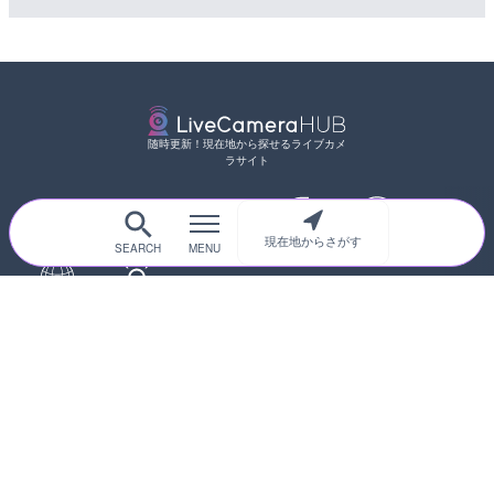
随時更新！現在地から探せるライブカメ
ラサイト
現在地からさがす
サイトTOP
都道府県別
道路
河川
台風情報
海外
カメラ登録