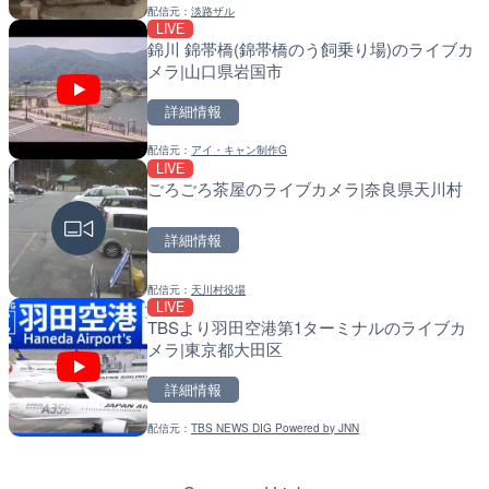
配信元：
淡路ザル
LIVE
LIVE
LIVE
錦川 錦帯橋(錦帯橋のう飼乗り場)のライブカ
国道406号 菅平のライブ
導目木川 花立砂防堰堤下流
メラ|山口県岩国市
福岡県朝倉市
詳細情報
詳細情報
詳細情報
配信元：
アイ・キャン制作G
配信元：
配信元：
長野県庁
福岡県庁県土整備部河川課
LIVE
LIVE
LIVE
ごろごろ茶屋のライブカメラ|奈良県天川村
手結港(YASU海の駅クラブ
常呂川 鹿ノ子ダムのライブ
高知県香南市
戸町
詳細情報
詳細情報
詳細情報
配信元：
天川村役場
配信元：
配信元：
YASU海の駅CLUB
国土交通省 北海道開発局
LIVE
LIVE
LIVE
TBSより羽田空港第1ターミナルのライブカ
長野県道45号 扇沢・駐車
天塩川 岩尾内ダムのライブ
メラ|東京都大田区
メラ|長野県大町市
別市
詳細情報
詳細情報
詳細情報
配信元：
TBS NEWS DIG Powered by JNN
配信元：
配信元：
長野県庁
国土交通省 北海道開発局
LIVE
LIVE
知床峠展望台・国道334号
東京都品川区南大井のライ
ラ|北海道羅臼町
川区