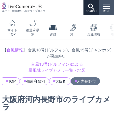
エリア・現在地から探すライブカメラ
サイト
都道府県
TOP
別
道路
河川
台風情報
海
【
台風情報
】 台風13号(ドルフィン)、台風15号(チャンホン)
が発生中。
台風13号(ドルフィン)による
暴風域ライブカメラ一覧・地図
TOP
都道府県別
大阪府
河内長野市
大阪府河内長野市のライブカメ
ラ