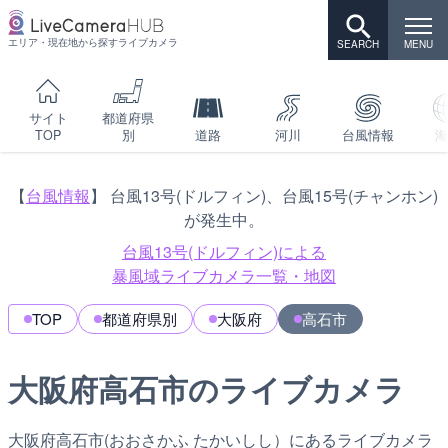
エリア・現在地から探すライブカメラ
サイト
都道府県
TOP
別
道路
河川
台風情報
海
【
台風情報
】 台風13号(ドルフィン)、台風15号(チャンホン)
が発生中。
台風13号(ドルフィン)による
暴風域ライブカメラ一覧・地図
TOP
都道府県別
大阪府
高石市
大阪府高石市のライブカメラ
大阪府高石市(おおさかふ たかいしし）にあるライブカメラ