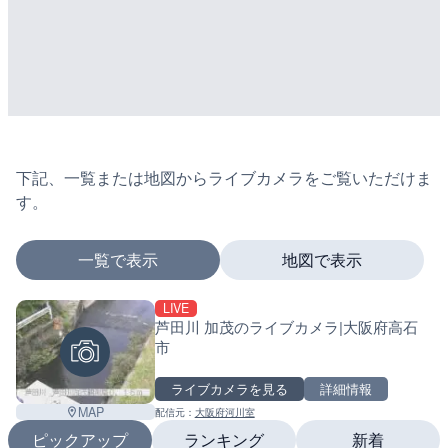
下記、一覧または地図からライブカメラをご覧いただけま
す。
一覧で表示
地図で表示
LIVE
マーカーをタップするとライブカメラの詳細が表示さ
芦田川 加茂のライブカメラ|大阪府高石
市
ライブカメラを見る
詳細情報
+
MAP
配信元：
大阪府河川室
−
ピックアップ
ランキング
新着