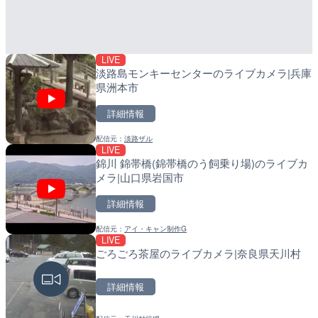
町
町
詳細情報
詳細情報
LIVE
配信元：
配信元：
Tokki Works
日高町役場
淡路島モンキーセンターのライブカメラ|兵庫
県洲本市
詳細情報
配信元：
淡路ザル
LIVE
LIVE
LIVE
錦川 錦帯橋(錦帯橋のう飼乗り場)のライブカ
羽田空港第2旅客ターミナ
導目木川 花立砂防堰堤下流
メラ|山口県岩国市
メラ|東京都大田区
福岡県朝倉市
詳細情報
詳細情報
詳細情報
配信元：
アイ・キャン制作G
配信元：
配信元：
日本テレビ
福岡県庁県土整備部河川課
LIVE
LIVE
LIVE
ごろごろ茶屋のライブカメラ|奈良県天川村
日本全国・緊急地震速報の
常呂川 鹿ノ子ダムのライブ
戸町
詳細情報
詳細情報
詳細情報