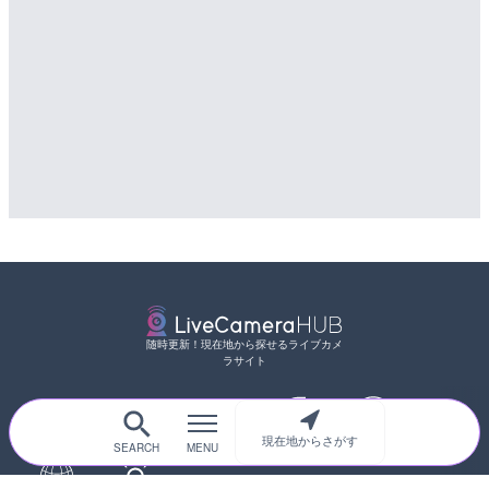
詳細情報
配信元：
UTSUMI LIVECAM
随時更新！現在地から探せるライブカメ
ラサイト
サイトTOP
都道府県別
道路
河川
台風情報
現在地からさがす