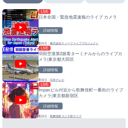
LIVE
LIVE
LIVE
日本全国・緊急地震速報のライブ カメラ
沖永良部島海岸のライブカ
南出川水門付近のライブカ
町
町
詳細情報
詳細情報
詳細情報
配信元：
株式会社ティーファイブプロジェクト
配信元：
配信元：
和泊町
日高町役場
LIVE
LIVE停止
LIVE
羽田空港第2旅客ターミナルからのライブカ
内海海水浴場のライブカメ
比井川水門付近から比井崎
メラ|東京都大田区
ラ|和歌山県日高町
詳細情報
詳細情報
詳細情報
配信元：
日本テレビ
配信元：
配信元：
南知多町観光協会
日高町役場
LIVE
LIVE
LIVE
Impaxビル付近から歌舞伎町一番街のライブ
手結港(YASU海の駅クラブ
小浦川水門付近から小浦海
カメラ|東京都新宿区
高知県香南市
メラ|和歌山県日高町
詳細情報
詳細情報
詳細情報
配信元：
歌舞伎町ゴジラ前ライブ
配信元：
配信元：
YASU海の駅CLUB
日高町役場
LIVE
LIVE
Leaf
徳之島町亀津のライブカメ
産湯川水門付近のライブカ