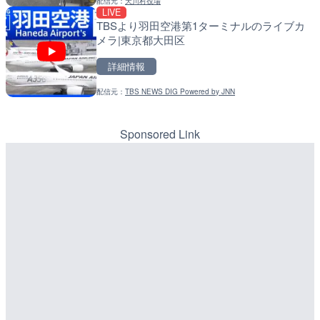
配信元：
天川村役場
配信元：
配信元：
株式会社ティーファイブプロジ
国土交通省 北海道開発局
LIVE
LIVE
LIVE
TBSより羽田空港第1ターミナルのライブカ
Impaxビル付近から歌舞
天塩川 岩尾内ダムのライブ
メラ|東京都大田区
カメラ|東京都新宿区
別市
詳細情報
詳細情報
詳細情報
配信元：
TBS NEWS DIG Powered by JNN
配信元：
配信元：
歌舞伎町ゴジラ前ライブ
国土交通省 北海道開発局
LIVE
LIVE
喜界島の町内ライブカメラ
東京都品川区南大井のライ
川区
Sponsored Link
詳細情報
詳細情報
配信元：
配信元：
喜界町
東京都品川区南大井ライブカメ
LIVE
LIVE停止
ごろごろ茶屋のライブカメ
道の駅さがのせきのライブ
市
詳細情報
詳細情報
配信元：
道の駅さがのせきPPカム
LIVE
松江自動車道 三次東JCT
配信元：
天川村役場
LIVE停止
のライブカメラ|広島県三
南知多町内海新田付近から
詳細情報
イブカメラ|愛知県南知多
配信元：
国土交通省 三次河川国道事務所