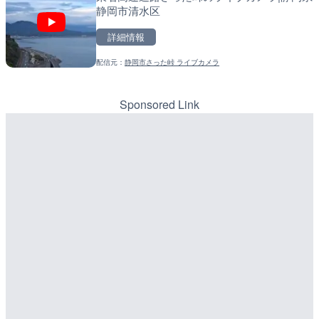
静岡市清水区
メラ|東京都大田区
戸町
詳細情報
詳細情報
詳細情報
配信元：
静岡市さった峠 ライブカメラ
配信元：
配信元：
TBS NEWS DIG Powered by J
国土交通省 北海道開発局
LIVE
LIVE
国道406号 菅平のライブ
天塩川 岩尾内ダムのライブ
別市
Sponsored Link
詳細情報
詳細情報
配信元：
配信元：
長野県庁
国土交通省 北海道開発局
LIVE
LIVE
ごろごろ茶屋のライブカメ
東京都品川区南大井のライ
川区
詳細情報
配信元：
天川村役場
LIVE
詳細情報
知内川 上開田橋のライブカ
市
配信元：
東京都品川区南大井ライブカメ
LIVE停止
詳細情報
道の駅さがのせきのライブ
配信元：
高島市役所 政策部 危機管理局
市
LIVE
詳細情報
水窪川 水窪大橋のライブカ
市
配信元：
道の駅さがのせきPPカム