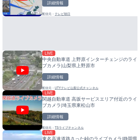
詳細情報
詳細情報
Leaf
配信元：
テレビ朝日
配信元：
配信元：
美浜町
日高町役場
LIVE
LIVE
羽田空港第2旅客ターミナ
産湯川水門付近のライブカ
メラ|東京都大田区
町
詳細情報
詳細情報
LIVE
配信元：
配信元：
日本テレビ
日高町役場
中央自動車道 上野原インターチェンジのライ
ブカメラ|山梨県上野原市
詳細情報
配信元：
UTYテレビ山梨公式チャンネル
LIVE
LIVE
LIVE
関越自動車道 高坂サービスエリア付近のライ
知床峠展望台・国道334号
導目木川 花立砂防堰堤下流
ブカメラ|埼玉県東松山市
ラ|北海道羅臼町
福岡県朝倉市
詳細情報
詳細情報
詳細情報
配信元：
TSライブチャンネル
配信元：
配信元：
一般国道334号斜里～ウトロ間
福岡県庁県土整備部河川課
LIVE
LIVE
LIVE
東名高速道路さった峠のライブカメラ|静岡県
TBSより羽田空港第1ター
常呂川 鹿ノ子ダムのライブ