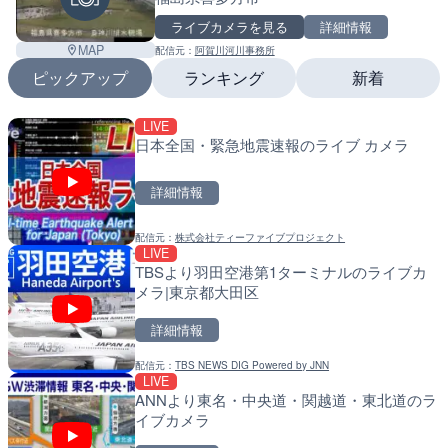
+
ライブカメラを見る
詳細情報
−
MAP
配信元：
阿賀川河川事務所
ピックアップ
ランキング
新着
LIVE
LIVE
LIVE
日本全国・緊急地震速報のライブ カメラ
ATISより保土ヶ谷バイパ
南出川水門付近のライブカ
ェンジのライブカメラ|神
町
詳細情報
詳細情報
詳細情報
配信元：
株式会社ティーファイブプロジェクト
配信元：
配信元：
日本エンタープライズ株式会社
日高町役場
LIVE
LIVE
LIVE
TBSより羽田空港第1ターミナルのライブカ
日本全国・緊急地震速報の
比井川水門付近から比井崎
メラ|東京都大田区
ラ|和歌山県日高町
詳細情報
詳細情報
詳細情報
配信元：
TBS NEWS DIG Powered by JNN
配信元：
配信元：
株式会社ティーファイブプロジ
日高町役場
LIVE
LIVE終了
LIVE
ANNより東名・中央道・関越道・東北道のラ
水晶浜海水浴場のライブカ
小浦川水門付近から小浦海
イブカメラ
メラ|和歌山県日高町
詳細情報