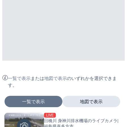
一覧で表示
または
地図で表示
のいずれかを選択できま
す。
一覧で表示
地図で表示
LIVE
マーカーをタップするとライブカメラの詳細が表示さ
日橋川 身神川排水機場のライブカメラ|
福島県喜多方市