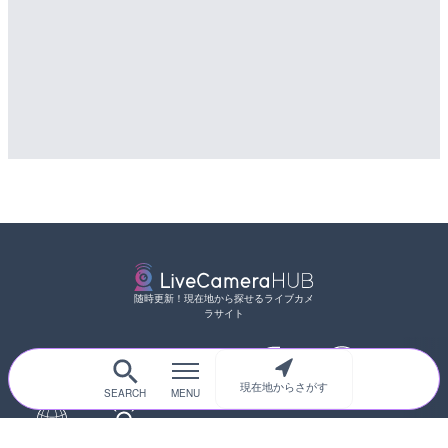
LIVE
詳細情報
松江自動車道 三次東JCT
配信元：
静岡県交通基盤部河川砂防局土
のライブカメラ|広島県三
詳細情報
配信元：
国土交通省 三次河川国道事務所
随時更新！現在地から探せるライブカメ
ラサイト
サイトTOP
都道府県別
道路
河川
台風情報
現在地からさがす
海外
カメラ登録