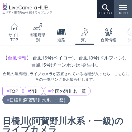
エリア・現在地から探すライブカメラ
サイト
都道府県
TOP
別
道路
河川
台風情報
海
【
台風情報
】 台風16号(ペイロー)、台風13号(ドルフィン)、
台風15号(チャンホン)が発生中。
台風の暴風域にライブカメラが設置されている地域が入ったら、こちらに
その一覧リンクをお知らせします。
TOP
河川
全国の河川名一覧
日橋川(阿賀野川水系・一級)
日橋川(阿賀野川水系・一級)の
ライブカメラ