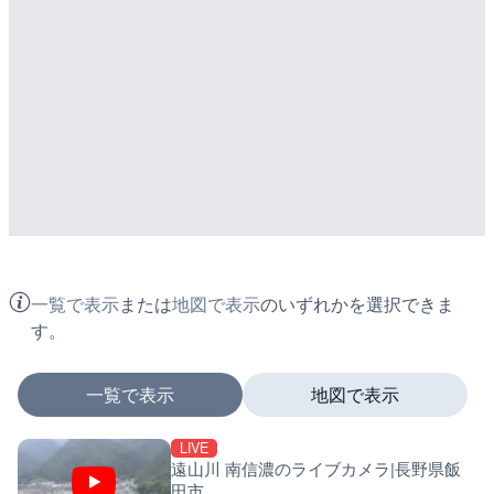
一覧で表示
または
地図で表示
のいずれかを選択できま
す。
一覧で表示
地図で表示
LIVE
マーカーをタップするとライブカメラの詳細が表示さ
遠山川 南信濃のライブカメラ|長野県飯
田市