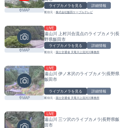
+
ライブカメラを見る
詳細情報
MAP
−
配信元：
株式会社飯田ケーブルテレビ
LIVE
遠山川 上村川合流点のライブカメラ|長
野県飯田市
ライブカメラを見る
詳細情報
MAP
配信元：
国土交通省 天竜川上流河川事務所
LIVE
遠山川 伊ノ木沢のライブカメラ|長野県
飯田市
ライブカメラを見る
詳細情報
MAP
配信元：
国土交通省 天竜川上流河川事務所
LIVE
遠山川 三ツ沢のライブカメラ|長野県飯
田市