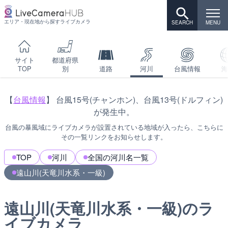
エリア・現在地から探すライブカメラ
サイト
都道府県
TOP
別
道路
河川
台風情報
海
【
台風情報
】 台風15号(チャンホン)、台風13号(ドルフィン)
が発生中。
台風の暴風域にライブカメラが設置されている地域が入ったら、こちらに
その一覧リンクをお知らせします。
TOP
河川
全国の河川名一覧
遠山川(天竜川水系・一級)
遠山川(天竜川水系・一級)のラ
イブカメラ