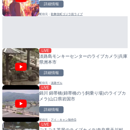
詳細情報
詳細情報
詳細情報
配信元：
歌舞伎町ゴジラ前ライブ
配信元：
配信元：
一般国道334号斜里～ウトロ間
日高町役場
LIVE
LIVE
淡路島モンキーセンターの
産湯川水門付近のライブカ
県洲本市
町
詳細情報
詳細情報
LIVE
配信元：
配信元：
淡路ザル
日高町役場
淡路島モンキーセンターのライブカメラ|兵庫
県洲本市
詳細情報
配信元：
淡路ザル
LIVE
LIVE終了
LIVE
錦川 錦帯橋(錦帯橋のう飼乗り場)のライブカ
水晶浜海水浴場のライブカ
導目木川 花立砂防堰堤下流
メラ|山口県岩国市
福岡県朝倉市
詳細情報
詳細情報
詳細情報
配信元：
アイ・キャン制作G
配信元：
配信元：
美浜町
福岡県庁県土整備部河川課
LIVE
LIVE
LIVE
ごろごろ茶屋のライブカメラ|奈良県天川村
塩屋埼灯台から薄磯海水浴
常呂川 鹿ノ子ダムのライブ