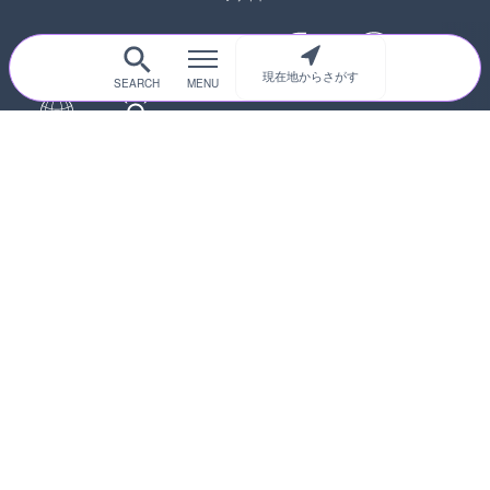
現在地からさがす
サイトTOP
都道府県別
道路
河川
台風情報
海外
カメラ登録
初めての方へ
運営者情報
プライバシーポリシー
© 2017-2026
ライブカメラHUB
Icons made from
svg icons
is licensed by CC BY 4.0