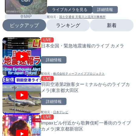
ライブカメラを見る
詳細情報
Leaf
MAP
配信元：
国土交通省 天竜川上流河川事務所
ピックアップ
ランキング
新着
LIVE
LIVE
LIVE
日本全国・緊急地震速報のライブ カメラ
日本全国・緊急地震速報の
南出川水門付近のライブカ
町
詳細情報
詳細情報
詳細情報
配信元：
株式会社ティーファイブプロジェクト
配信元：
配信元：
株式会社ティーファイブプロジ
日高町役場
LIVE
LIVE
LIVE
羽田空港第2旅客ターミナルからのライブカ
羽田空港第2旅客ターミナ
比井川水門付近から比井崎
メラ|東京都大田区
メラ|東京都大田区
ラ|和歌山県日高町
詳細情報
詳細情報
詳細情報
配信元：
日本テレビ
配信元：
配信元：
日本テレビ
日高町役場
LIVE
LIVE
LIVE
Impaxビル付近から歌舞伎町一番街のライブ
知床峠展望台・国道334号
小浦川水門付近から小浦海
カメラ|東京都新宿区
ラ|北海道羅臼町
メラ|和歌山県日高町