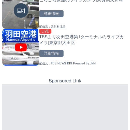
福島県いわき市
戸町
詳細情報
詳細情報
詳細情報
配信元：
天川村役場
配信元：
配信元：
海上保安庁
国土交通省 北海道開発局
LIVE
LIVE
LIVE
TBSより羽田空港第1ターミナルのライブカ
錦川 錦帯橋(錦帯橋のう飼
天塩川 岩尾内ダムのライブ
メラ|東京都大田区
メラ|山口県岩国市
別市
詳細情報
詳細情報
詳細情報
配信元：
TBS NEWS DIG Powered by JNN
配信元：
配信元：
アイ・キャン制作G
国土交通省 北海道開発局
LIVE停止
LIVE
ギャラリー雅から小町通り
東京都品川区南大井のライ
奈川県鎌倉市
川区
Sponsored Link
詳細情報
詳細情報
配信元：
配信元：
【鎌倉土産】ギャラリーみやび
東京都品川区南大井ライブカメ
LIVE
LIVE停止
日本平から富士山・清水港
道の駅さがのせきのライブ
岡県静岡市
市
詳細情報
詳細情報
配信元：
配信元：
SBSnews6
道の駅さがのせきPPカム