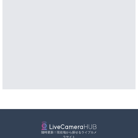
LIVE
LIVE
知内川 上開田橋のライブカ
松江自動車道 三次東JCT
市
のライブカメラ|広島県三
詳細情報
詳細情報
配信元：
配信元：
高島市役所 政策部 危機管理局
国土交通省 三次河川国道事務所
随時更新！現在地から探せるライブカメ
ラサイト