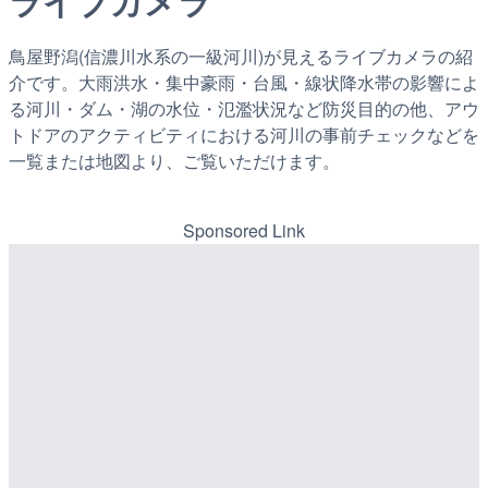
ライブカメラ
鳥屋野潟(信濃川水系の一級河川)が見えるライブカメラの紹
介です。大雨洪水・集中豪雨・台風・線状降水帯の影響によ
る河川・ダム・湖の水位・氾濫状況など防災目的の他、アウ
トドアのアクティビティにおける河川の事前チェックなどを
一覧または地図より、ご覧いただけます。
Sponsored Link