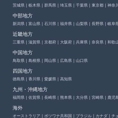
茨城県
｜
栃木県
｜
群馬県
｜
埼玉県
｜
千葉県
｜
東京都
｜
神奈
中部地方
新潟県
｜
富山県
｜
石川県
｜
福井県
｜
山梨県
｜
長野県
｜
岐阜
近畿地方
三重県
｜
滋賀県
｜
京都府
｜
大阪府
｜
兵庫県
｜
奈良県
｜
和歌
中国地方
鳥取県
｜
島根県
｜
岡山県
｜
広島県
｜
山口県
四国地方
徳島県
｜
香川県
｜
愛媛県
｜
高知県
九州・沖縄地方
福岡県
｜
佐賀県
｜
長崎県
｜
熊本県
｜
大分県
｜
宮崎県
｜
鹿児
海外
オーストラリア
｜
ボツワナ共和国
｜
ブラジル
｜
カナダ
｜
チ