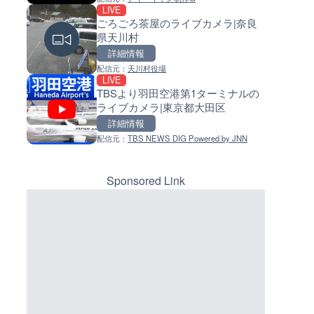
LIVE
LIVE
LIVE
ごろごろ茶屋のライブカメラ|奈良
紀の川 竹房のライブカメラ|和
常呂川 鹿ノ子ダムのライブカメ
県天川村
県紀の川市
北海道置戸町
詳細情報
詳細情報
詳細情報
マーカーをクリックするとラ
配信元：
天川村役場
配信元：
配信元：
和歌山県庁
国土交通省 北海道開発局
LIVE
LIVE
LIVE
イブカメラの詳細が表示されま
TBSより羽田空港第1ターミナルの
ガリレオの異端審問が行われ
天塩川 岩尾内ダムのライブカメ
す。
ライブカメラ|東京都大田区
タ・マーリア・ソプラ・ミネ
北海道士別市
教会のライブカメラ|イタリア
詳細情報
詳細情報
詳細情報
ブリア州
配信元：
TBS NEWS DIG Powered by JNN
配信元：
配信元：
Skyline webcams
国土交通省 北海道開発局
LIVE
LIVE
山陽自動車道 神戸ジャンクシ
東京都品川区南大井のライブ
のライブカメラ|兵庫県神戸市
ラ|東京都品川区
Sponsored Link
詳細情報
詳細情報
配信元：
配信元：
NEXCO西日本
東京都品川区南大井ライブカメ
LIVE
LIVE停止
国道38号 釧路市釧路大橋のラ
道の駅さがのせきのライブカメ
カメラ|北海道釧路市
大分県大分市
詳細情報
詳細情報
配信元：
配信元：
国土交通省
道の駅さがのせきPPカム
LIVE
LIVE
国道38号 釧路市大楽毛跨線橋
松江自動車道 三次東JCT・イ