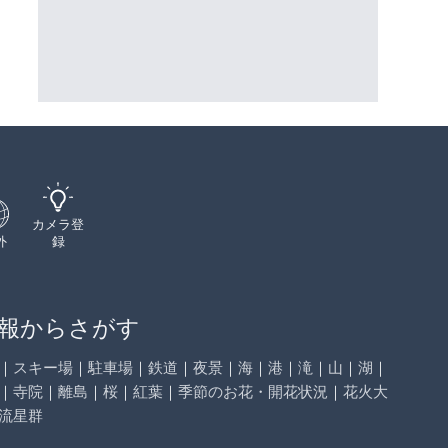
イブカメラ|北海道釧路市
ーチェンジのライブカメラ|広
三次市
詳細情報
詳細情報
配信元：
配信元：
国土交通省
国土交通省 三次河川国道事務所
カメラ登
外
録
報からさがす
｜
スキー場
｜
駐車場
｜
鉄道
｜
夜景
｜
海
｜
港
｜
滝
｜
山
｜
湖
｜
｜
寺院
｜
離島
｜
桜
｜
紅葉
｜
季節のお花・開花状況
｜
花火大
流星群