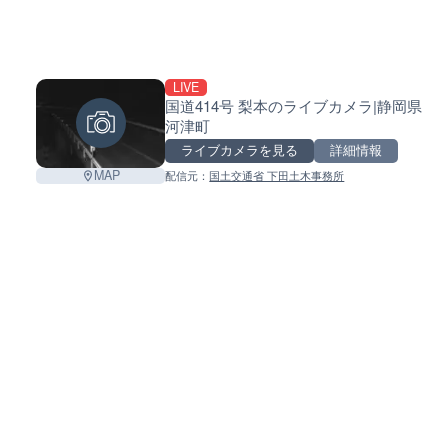
LIVE
国道414号 梨本のライブカメラ|静岡県
河津町
ライブカメラを見る
詳細情報
MAP
配信元：
国土交通省 下田土木事務所