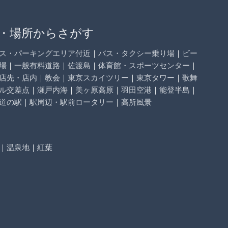
・場所からさがす
ス・パーキングエリア付近
｜
バス・タクシー乗り場
｜
ビー
場
｜
一般有料道路
｜
佐渡島
｜
体育館・スポーツセンター
｜
店先・店内
｜
教会
｜
東京スカイツリー
｜
東京タワー
｜
歌舞
ル交差点
｜
瀬戸内海
｜
美ヶ原高原
｜
羽田空港
｜
能登半島
｜
道の駅
｜
駅周辺・駅前ロータリー
｜
高所風景
｜
温泉地
｜
紅葉