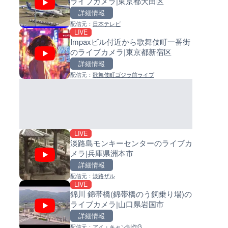
ライブカメラ|東京都大田区
川県横浜市
イブカメラ|和歌山県日高町
詳細情報
詳細情報
詳細情報
配信元：
日本テレビ
配信元：
配信元：
横浜市道路局河川企画課
日高町役場
LIVE
LIVE
LIVE
Impaxビル付近から歌舞伎町一番街
堀川 堀川納屋橋のライブカメラ
小浦川水門付近から小浦海水
のライブカメラ|東京都新宿区
知県名古屋市
ライブカメラ|和歌山県日高町
詳細情報
詳細情報
詳細情報
配信元：
歌舞伎町ゴジラ前ライブ
配信元：
配信元：
名古屋市緑政土木局
日高町役場
LIVE
LIVE
国道186号 スパ羅漢のライブ
産湯川水門付近のライブカメラ
ラ|広島県廿日市市
歌山県日高町
詳細情報
詳細情報
配信元：
配信元：
広島県土木局土木整備部道路整
日高町役場
LIVE
淡路島モンキーセンターのライブカ
メラ|兵庫県洲本市
詳細情報
配信元：
淡路ザル
LIVE
LIVE
LIVE
錦川 錦帯橋(錦帯橋のう飼乗り場)の
富士川 松岡のライブカメラ|静
導目木川 花立砂防堰堤下流の
ライブカメラ|山口県岩国市
富士市
ブカメラ|福岡県朝倉市
詳細情報
詳細情報
詳細情報
配信元：
アイ・キャン制作G
配信元：
配信元：
国土交通省 甲府河川国道事務所
福岡県庁県土整備部河川課