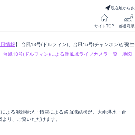
現在地からさ
サイトTOP
都道府県
台風情報
】 台風13号(ドルフィン)、台風15号(チャンホン)が発
台風13号(ドルフィン)による
暴風域ライブカメラ一覧・地図
故による混雑状況・積雪による路面凍結状況、大雨洪水・台
図より、ご覧いただけます。