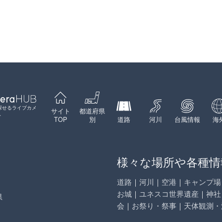
Leaflet
|
©
GoogleMap
contributors
探せるライブカメ
サイト
都道府県
ト
TOP
別
道路
河川
台風情報
海
様々な場所や各種情
道路
｜
河川
｜
空港
｜
キャンプ場
お城
｜
ユネスコ世界遺産
｜
神社
県
会
｜
お祭り・祭事
｜
天体観測・