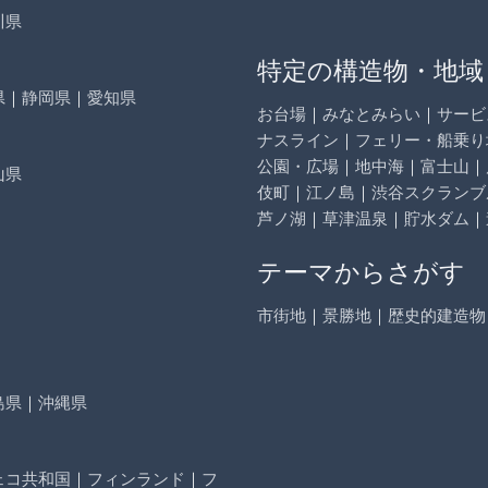
川県
特定の構造物・地域
県
｜
静岡県
｜
愛知県
お台場
｜
みなとみらい
｜
サービ
ナスライン
｜
フェリー・船乗り
公園・広場
｜
地中海
｜
富士山
｜
山県
伎町
｜
江ノ島
｜
渋谷スクランブ
芦ノ湖
｜
草津温泉
｜
貯水ダム
｜
テーマからさがす
市街地
｜
景勝地
｜
歴史的建造物
島県
｜
沖縄県
ェコ共和国
｜
フィンランド
｜
フ