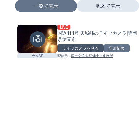
一覧で表示
地図で表示
LIVE
+
国道414号 天城峠のライブカメラ|静岡
県伊豆市
−
ライブカメラを見る
詳細情報
MAP
配信元：
国土交通省 沼津土木事務所