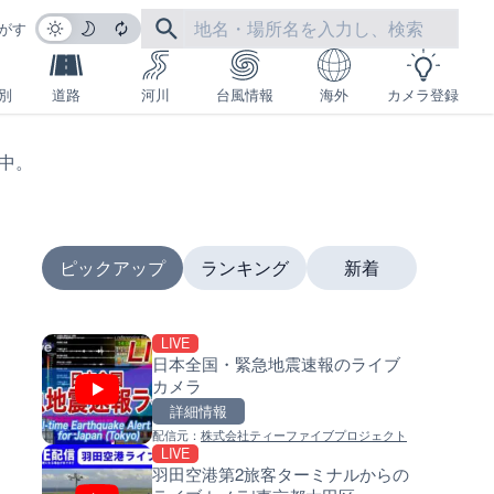
がす
別
道路
河川
台風情報
海外
カメラ登録
生中。
ピックアップ
ランキング
新着
LIVE
LIVE終了
LIVE
日本全国・緊急地震速報のライブ
いたみ花火大会のライブカメラ
南出川水門付近のライブカメラ
カメラ
庫県伊丹市
歌山県日高町
詳細情報
詳細情報
詳細情報
配信元：
株式会社ティーファイブプロジェクト
配信元：
配信元：
いたみ花火大会ライブ配信用
日高町役場
LIVE
LIVE
LIVE
羽田空港第2旅客ターミナルからの
柏尾川 元町橋のライブカメラ|
比井川水門付近から比井崎海