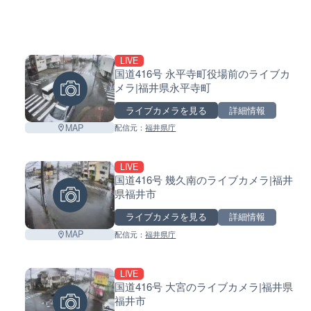
LIVE
国道416号 永平寺町役場前のライブカ
メラ|福井県永平寺町
ライブカメラを見る
詳細情報
MAP
配信元：
福井県庁
LIVE
国道416号 幾久南のライブカメラ|福井
県福井市
ライブカメラを見る
詳細情報
MAP
配信元：
福井県庁
LIVE
国道416号 大宮のライブカメラ|福井県
福井市