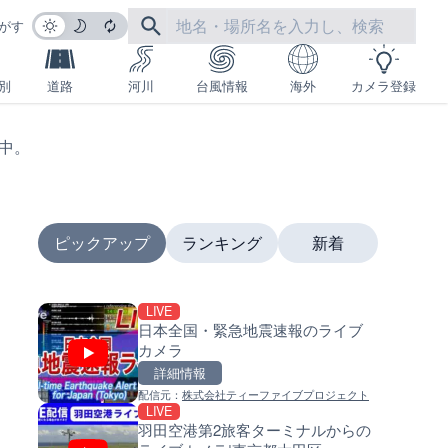
がす
別
道路
河川
台風情報
海外
カメラ登録
生中。
ピックアップ
ランキング
新着
LIVE
LIVE停止
LIVE
日本全国・緊急地震速報のライブ
内海海水浴場のライブカメラ|
南出川水門付近のライブカメラ
カメラ
県南知多町
歌山県日高町
詳細情報
詳細情報
詳細情報
配信元：
株式会社ティーファイブプロジェクト
配信元：
配信元：
南知多町観光協会
日高町役場
LIVE
LIVE
LIVE
羽田空港第2旅客ターミナルからの
沖永良部島海岸のライブカメラ
比井川水門付近から比井崎海