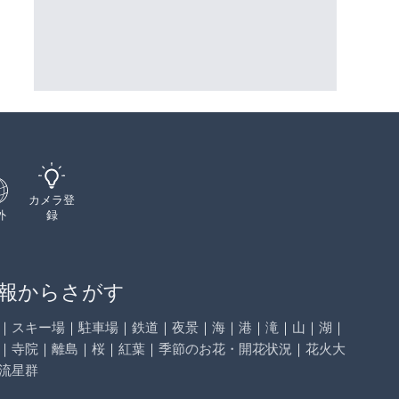
ーチェンジのライブカメラ|広
浴場のライブカメラ|愛知県南
三次市
町
詳細情報
詳細情報
配信元：
国土交通省 三次河川国道事務所
配信元：
UTSUMI LIVECAM
カメラ登
外
録
報からさがす
｜
スキー場
｜
駐車場
｜
鉄道
｜
夜景
｜
海
｜
港
｜
滝
｜
山
｜
湖
｜
｜
寺院
｜
離島
｜
桜
｜
紅葉
｜
季節のお花・開花状況
｜
花火大
流星群