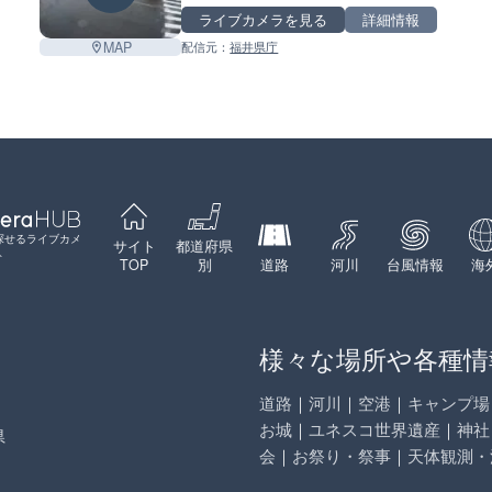
ライブカメラを見る
詳細情報
MAP
配信元：
福井県庁
Leaflet
|
©
GoogleMap
contributors
探せるライブカメ
サイト
都道府県
ト
TOP
別
道路
河川
台風情報
海
様々な場所や各種情
道路
｜
河川
｜
空港
｜
キャンプ場
お城
｜
ユネスコ世界遺産
｜
神社
県
会
｜
お祭り・祭事
｜
天体観測・