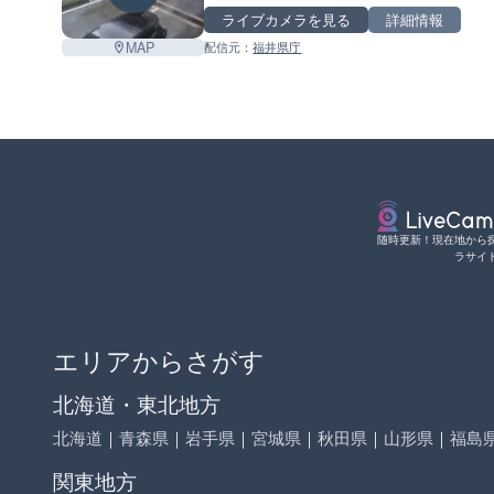
ライブカメラを見る
詳細情報
MAP
配信元：
福井県庁
随時更新！現在地から
ラサイ
エリアからさがす
北海道・東北地方
北海道
｜
青森県
｜
岩手県
｜
宮城県
｜
秋田県
｜
山形県
｜
福島
関東地方