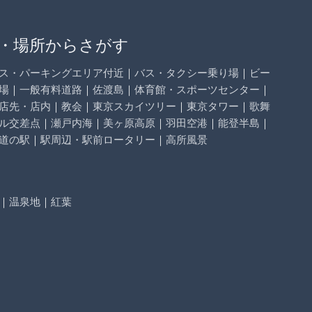
・場所からさがす
ス・パーキングエリア付近
｜
バス・タクシー乗り場
｜
ビー
場
｜
一般有料道路
｜
佐渡島
｜
体育館・スポーツセンター
｜
店先・店内
｜
教会
｜
東京スカイツリー
｜
東京タワー
｜
歌舞
ル交差点
｜
瀬戸内海
｜
美ヶ原高原
｜
羽田空港
｜
能登半島
｜
道の駅
｜
駅周辺・駅前ロータリー
｜
高所風景
｜
温泉地
｜
紅葉