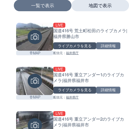
一覧で表示
地図で表示
LIVE
+
国道416号 荒土町松田のライブカメラ|
福井県勝山市
−
ライブカメラを見る
詳細情報
MAP
配信元：
福井県庁
LIVE
国道416号 重立アンダー1のライブカ
メラ|福井県福井市
ライブカメラを見る
詳細情報
MAP
配信元：
福井県庁
LIVE
国道416号 重立アンダー2のライブカ
メラ|福井県福井市