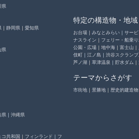
川県
特定の構造物・地域
県
｜
静岡県
｜
愛知県
お台場
｜
みなとみらい
｜
サービ
ナスライン
｜
フェリー・船乗り
公園・広場
｜
地中海
｜
富士山
｜
山県
伎町
｜
江ノ島
｜
渋谷スクランブ
芦ノ湖
｜
草津温泉
｜
貯水ダム
｜
テーマからさがす
市街地
｜
景勝地
｜
歴史的建造物
島県
｜
沖縄県
ェコ共和国
｜
フィンランド
｜
フ