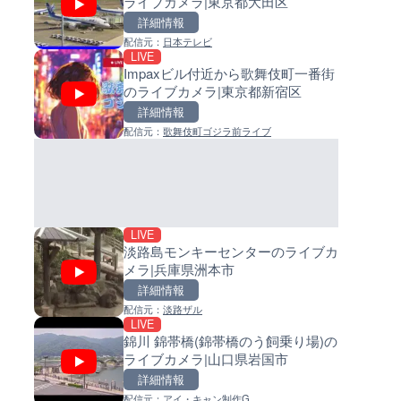
ライブカメラ|東京都大田区
児島県和泊町
イブカメラ|和歌山県日高町
詳細情報
詳細情報
詳細情報
配信元：
日本テレビ
配信元：
配信元：
和泊町
日高町役場
LIVE
LIVE
LIVE
Impaxビル付近から歌舞伎町一番街
手結港(YASU海の駅クラブ)の
小浦川水門付近から小浦海水
のライブカメラ|東京都新宿区
ブカメラ|高知県香南市
ライブカメラ|和歌山県日高町
詳細情報
詳細情報
詳細情報
配信元：
歌舞伎町ゴジラ前ライブ
配信元：
配信元：
YASU海の駅CLUB
日高町役場
LIVE
LIVE
徳之島町亀津のライブカメラ|
産湯川水門付近のライブカメラ
島県徳之島町
歌山県日高町
詳細情報
詳細情報
配信元：
配信元：
Tokki Works
日高町役場
LIVE
淡路島モンキーセンターのライブカ
メラ|兵庫県洲本市
詳細情報
配信元：
淡路ザル
LIVE
LIVE
LIVE
錦川 錦帯橋(錦帯橋のう飼乗り場)の
羽田空港第2旅客ターミナルか
導目木川 花立砂防堰堤下流の
ライブカメラ|山口県岩国市
ライブカメラ|東京都大田区
ブカメラ|福岡県朝倉市
詳細情報
詳細情報
詳細情報
配信元：
アイ・キャン制作G
配信元：
配信元：
日本テレビ
福岡県庁県土整備部河川課