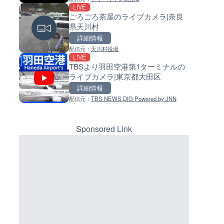
LIVE
LIVE
LIVE
ごろごろ茶屋のライブカメラ|奈良
日本全国・緊急地震速報のラ
常呂川 鹿ノ子ダムのライブカメ
県天川村
カメラ
北海道置戸町
詳細情報
詳細情報
詳細情報
マーカーをクリックするとラ
配信元：
天川村役場
配信元：
配信元：
株式会社ティーファイブプロジ
国土交通省 北海道開発局
LIVE
LIVE
LIVE
イブカメラの詳細が表示されま
TBSより羽田空港第1ターミナルの
Impaxビル付近から歌舞伎町
天塩川 岩尾内ダムのライブカメ
す。
ライブカメラ|東京都大田区
のライブカメラ|東京都新宿区
北海道士別市
詳細情報
詳細情報
詳細情報
配信元：
TBS NEWS DIG Powered by JNN
配信元：
配信元：
歌舞伎町ゴジラ前ライブ
国土交通省 北海道開発局
LIVE
LIVE
TBSより羽田空港第1ターミナ
東京都品川区南大井のライブ
ライブカメラ|東京都大田区
ラ|東京都品川区
Sponsored Link
詳細情報
詳細情報
配信元：
配信元：
TBS NEWS DIG Powered by J
東京都品川区南大井ライブカメ
LIVE
LIVE停止
ごろごろ茶屋のライブカメラ|
道の駅さがのせきのライブカメ
県天川村
大分県大分市
詳細情報
詳細情報
配信元：
道の駅さがのせきPPカム
配信元：
天川村役場
LIVE
LIVE停止
松江自動車道 三次東JCT・イ
南知多町内海新田付近から内