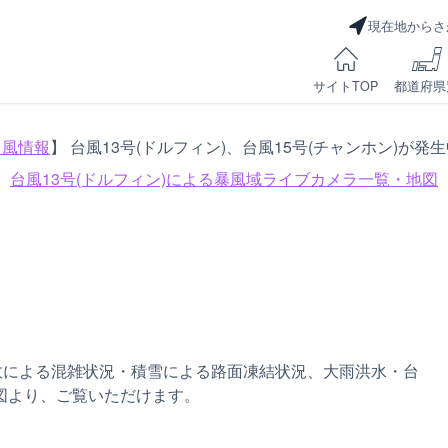
現在地からさ
サイトTOP
都道府県
台風情報
】 台風13号(ドルフィン)、台風15号(チャンホン)が発
台風13号(ドルフィン)による
暴風域ライブカメラ一覧・地図
故による混雑状況・積雪による路面凍結状況、大雨洪水・台
図より、ご覧いただけます。