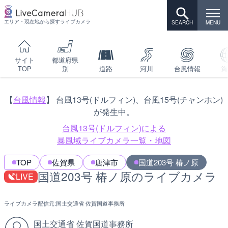
エリア・現在地から探すライブカメラ
サイト
都道府県
TOP
別
道路
河川
台風情報
海
【
台風情報
】 台風13号(ドルフィン)、台風15号(チャンホン)
が発生中。
台風13号(ドルフィン)による
暴風域ライブカメラ一覧・地図
TOP
佐賀県
唐津市
国道203号 椿ノ原
国道203号 椿ノ原のライブカメラ
LIVE
ライブカメラ配信元:
国土交通省 佐賀国道事務所
国土交通省 佐賀国道事務所