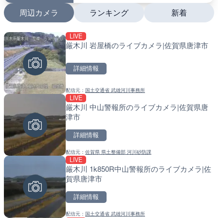
周辺カメラ
ランキング
新着
LIVE
LIVE
LIVE
厳木川 岩屋橋のライブカメラ|佐賀県唐津市
多摩川 日野橋水位観測所の
南出川水門付近のライブカ
京都立川市
町
詳細情報
詳細情報
詳細情報
配信元：
国土交通省 武雄河川事務所
配信元：
配信元：
国土交通省 京浜河川事務所
日高町役場
LIVE
LIVE
LIVE
厳木川 中山警報所のライブカメラ|佐賀県唐
広島県道30号 津田のライ
比井川水門付近から比井崎
津市
日市市
ラ|和歌山県日高町
詳細情報
詳細情報
詳細情報
配信元：
佐賀県 県土整備部 河川砂防課
配信元：
配信元：
広島県土木局土木整備部道路整
日高町役場
LIVE
LIVE
LIVE
厳木川 1k850R中山警報所のライブカメラ|佐
旧北上川 神取橋上流のライ
小浦川水門付近から小浦海
賀県唐津市
石巻市
メラ|和歌山県日高町
詳細情報
詳細情報
詳細情報
配信元：
国土交通省 武雄河川事務所
配信元：
配信元：
国土交通省 北上川下流河川事
日高町役場