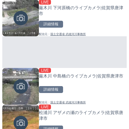
LIVE
LIVE
LIVE
厳木川 下河原橋のライブカメラ|佐賀県唐津
串良川 岡崎のライブカメラ
産湯川水門付近のライブカ
市
町
詳細情報
詳細情報
詳細情報
配信元：
国土交通省 武雄河川事務所
配信元：
配信元：
国土交通省 大隅河川国道事務所
日高町役場
LIVE
LIVE
LIVE
厳木川 中島橋のライブカメラ|佐賀県唐津市
旧北上川 23.6k右岸のラ
導目木川 花立砂防堰堤下流
谷町
福岡県朝倉市
詳細情報
詳細情報
詳細情報
配信元：
国土交通省 武雄河川事務所
配信元：
配信元：
国土交通省 北上川下流河川事
福岡県庁県土整備部河川課
LIVE
LIVE
LIVE
松浦川 アザメの瀬のライブカメラ|佐賀県唐
穂波川 秋松橋付近のライブ
常呂川 鹿ノ子ダムのライブ
津市
塚市
戸町
詳細情報
詳細情報
詳細情報