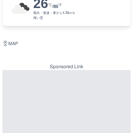
26
°C
°F
/
80
風向・風速：
東
から
1.72
ｍ/s
厚い雲
MAP
Sponsored Link