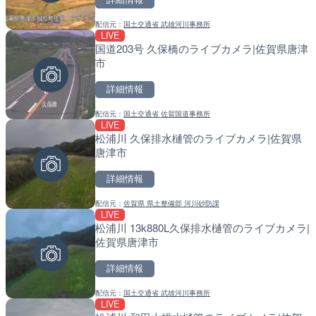
配信元：
国土交通省 武雄河川事務所
配信元：
配信元：
国土交通省 遠賀川河川事務所
国土交通省 北海道開発局
LIVE
LIVE
LIVE
国道203号 久保橋のライブカメラ|佐賀県唐津
北上川 横石のライブカメラ
天塩川 岩尾内ダムのライブ
市
別市
詳細情報
詳細情報
詳細情報
配信元：
国土交通省 佐賀国道事務所
配信元：
配信元：
国土交通省 岩手河川国道事務所
国土交通省 北海道開発局
LIVE
LIVE
LIVE
松浦川 久保排水樋管のライブカメラ|佐賀県
石狩川 石狩河口のライブカ
東京都品川区南大井のライ
唐津市
市
川区
詳細情報
詳細情報
詳細情報
配信元：
佐賀県 県土整備部 河川砂防課
配信元：
配信元：
国土交通省 北海道開発局
東京都品川区南大井ライブカメ
LIVE
LIVE
LIVE停止
松浦川 13k880L久保排水樋管のライブカメラ|
国道186号 吉和1のライブ
道の駅さがのせきのライブ
佐賀県唐津市
市市
市
詳細情報
詳細情報
詳細情報
配信元：
国土交通省 武雄河川事務所
配信元：
配信元：
広島県土木局土木整備部道路整
道の駅さがのせきPPカム
LIVE
LIVE
LIVE