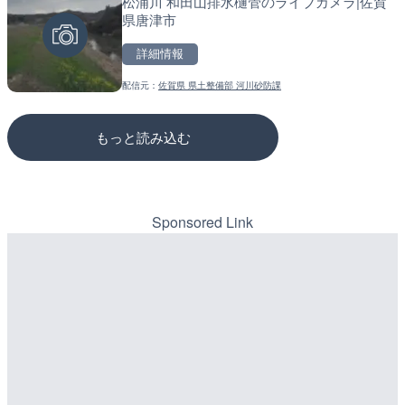
松浦川 和田山排水樋管のライブカメラ|佐賀
東京都道405号外濠環状線
松江自動車道 三次東JCT
県唐津市
ブカメラ|東京都新宿区
のライブカメラ|広島県三
詳細情報
詳細情報
詳細情報
配信元：
佐賀県 県土整備部 河川砂防課
配信元：
配信元：
よつやの窓 TOKYO YOTSUYA LI
国土交通省 三次河川国道事務所
もっと読み込む
Sponsored Link