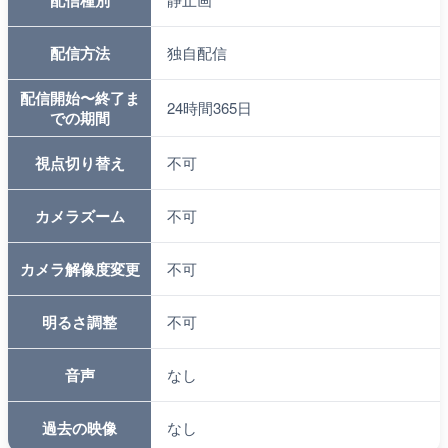
配信種別
配信方法
独自配信
配信開始〜終了ま
24時間365日
での期間
視点切り替え
不可
カメラズーム
不可
カメラ解像度変更
不可
明るさ調整
不可
音声
なし
過去の映像
なし