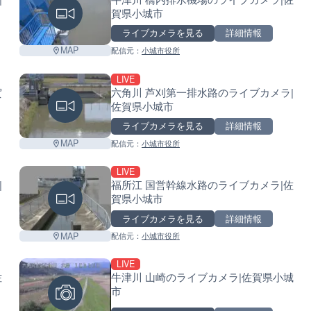
賀県小城市
ライブカメラを見る
詳細情報
MAP
配信元：
小城市役所
LIVE
賀
六角川 芦刈第一排水路のライブカメラ|
佐賀県小城市
ライブカメラを見る
詳細情報
MAP
配信元：
小城市役所
LIVE
|
福所江 国営幹線水路のライブカメラ|佐
賀県小城市
ライブカメラを見る
詳細情報
MAP
配信元：
小城市役所
LIVE
佐
牛津川 山崎のライブカメラ|佐賀県小城
市