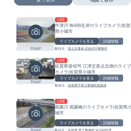
LIVE
+
牛津川 9k500左岸のライブカメラ|佐賀
県小城市
−
ライブカメラを見る
詳細情報
MAP
配信元：
国土交通省 武雄河川事務所
LIVE
佐賀県道42号 江津交差点北側のライブ
カメラ|佐賀県小城市
ライブカメラを見る
詳細情報
MAP
配信元：
佐賀県庁県土整備部道路課
LIVE
祇園川 祇園橋のライブカメラ|佐賀県
城市
ライブカメラを見る
詳細情報
MAP
配信元：
佐賀県 県土整備部 河川砂防課