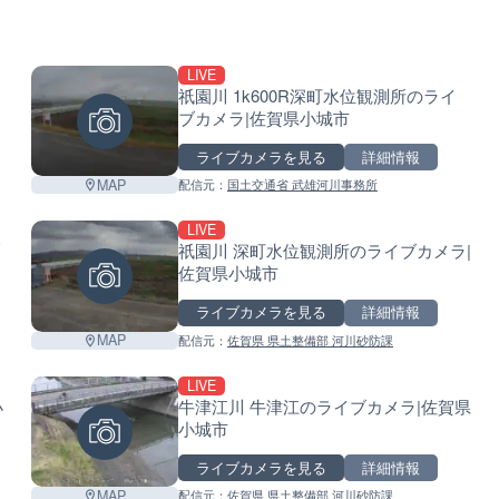
LIVE
祇園川 1k600R深町水位観測所のライ
ブカメラ|佐賀県小城市
ライブカメラを見る
詳細情報
MAP
配信元：
国土交通省 武雄河川事務所
LIVE
祇園川 深町水位観測所のライブカメラ|
佐賀県小城市
ライブカメラを見る
詳細情報
MAP
配信元：
佐賀県 県土整備部 河川砂防課
LIVE
小
牛津江川 牛津江のライブカメラ|佐賀県
小城市
ライブカメラを見る
詳細情報
MAP
配信元：
佐賀県 県土整備部 河川砂防課