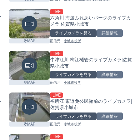
LIVE
賀
六角川 海遊ふれあいパークのライブカ
メラ|佐賀県小城市
ライブカメラを見る
詳細情報
Leaflet
|
©
GoogleMap
contributors
MAP
配信元：
小城市役所
LIVE
牛津江川 柿江樋管のライブカメラ|佐賀
県小城市
ライブカメラを見る
詳細情報
MAP
配信元：
小城市役所
LIVE
小
福所江 東道免公民館前のライブカメラ|
佐賀県小城市
ライブカメラを見る
詳細情報
MAP
配信元：
小城市役所
LIVE