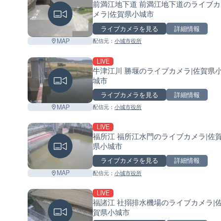
前満江地下道 前満江地下道のライブカ
メラ|佐賀県小城市
ライブカメラを見る
詳細情報
MAP
配信元：
小城市役所
LIVE
牛津江川 勝堰のライブカメラ|佐賀県
城市
ライブカメラを見る
詳細情報
MAP
配信元：
小城市役所
LIVE
福所江 福所江水門のライブカメラ|佐
県小城市
ライブカメラを見る
詳細情報
MAP
配信元：
小城市役所
LIVE
福諸江 社搦排水機場のライブカメラ|
賀県小城市