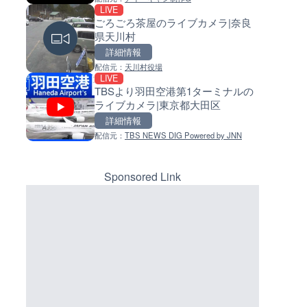
LIVE
LIVE
LIVE
ごろごろ茶屋のライブカメラ|奈良
国道406号 鬼無里のライブカメ
常呂川 鹿ノ子ダムのライブカメ
県天川村
長野県長野市
北海道置戸町
詳細情報
詳細情報
詳細情報
マーカーをクリックするとラ
イブカメラの詳細が表示されま
配信元：
天川村役場
配信元：
配信元：
長野県庁
国土交通省 北海道開発局
LIVE
LIVE
LIVE
す。
TBSより羽田空港第1ターミナルの
手結港(YASU海の駅クラブ)の
天塩川 岩尾内ダムのライブカメ
ライブカメラ|東京都大田区
ブカメラ|高知県香南市
北海道士別市
詳細情報
詳細情報
詳細情報
配信元：
TBS NEWS DIG Powered by JNN
配信元：
配信元：
YASU海の駅CLUB
国土交通省 北海道開発局
LIVE
LIVE
新東名高速道路 新御殿場イン
東京都品川区南大井のライブ
チェンジのライブカメラ|静岡
ラ|東京都品川区
Sponsored Link
殿場市
詳細情報
詳細情報
配信元：
NEXCO中日本
配信元：
東京都品川区南大井ライブカメ
LIVE
LIVE停止
ルナコーストより銭函海水浴
道の駅さがのせきのライブカメ
イブカメラ|北海道小樽市
大分県大分市
詳細情報
詳細情報
配信元：
ホテルルナコースト
配信元：
道の駅さがのせきPPカム
LIVE停止
LIVE
日テレより那覇空港のライブ
松江自動車道 三次東JCT・イ