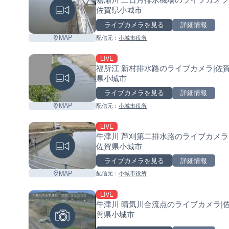
佐賀県小城市
ライブカメラを見る
詳細情報
MAP
配信元：
小城市役所
LIVE
福所江 新村排水路のライブカメラ|佐
県小城市
ライブカメラを見る
詳細情報
MAP
配信元：
小城市役所
LIVE
牛津川 芦刈第二排水路のライブカメラ
佐賀県小城市
ライブカメラを見る
詳細情報
MAP
配信元：
小城市役所
LIVE
牛津川 晴気川合流点のライブカメラ|
賀県小城市