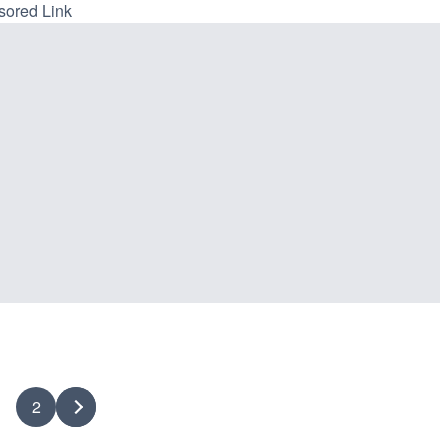
ored Link
1
2