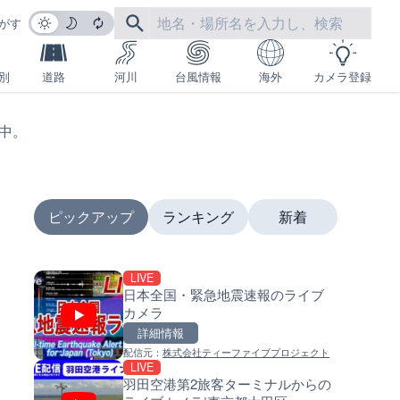
がす
別
道路
河川
台風情報
海外
カメラ登録
生中。
ピックアップ
ランキング
新着
LIVE
LIVE
LIVE
日本全国・緊急地震速報のライブ
羽田空港第2旅客ターミナルか
南出川水門付近のライブカメラ
カメラ
ライブカメラ|東京都大田区
歌山県日高町
詳細情報
詳細情報
詳細情報
配信元：
株式会社ティーファイブプロジェクト
配信元：
配信元：
日本テレビ
日高町役場
LIVE
LIVE
LIVE
羽田空港第2旅客ターミナルからの
日本全国・緊急地震速報のラ
比井川水門付近から比井崎海