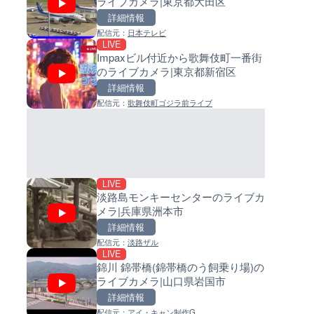
ライブカメラ|東京都大田区
カメラ
イブカメラ|和歌山県日高町
詳細情報
詳細情報
詳細情報
配信元：
日本テレビ
配信元：
配信元：
株式会社ティーファイブプロジ
日高町役場
LIVE
LIVE
LIVE
Impaxビル付近から歌舞伎町一番街
Impaxビル付近から歌舞伎町
小浦川水門付近から小浦海水
のライブカメラ|東京都新宿区
のライブカメラ|東京都新宿区
ライブカメラ|和歌山県日高町
詳細情報
詳細情報
詳細情報
配信元：
歌舞伎町ゴジラ前ライブ
配信元：
配信元：
歌舞伎町ゴジラ前ライブ
日高町役場
LIVE終了
LIVE
東名高速道路・厚木インター
産湯川水門付近のライブカメラ
ジ付近のライブカメラ|神奈川
歌山県日高町
木市
詳細情報
詳細情報
配信元：
配信元：
テレビ朝日
日高町役場
LIVE
淡路島モンキーセンターのライブカ
メラ|兵庫県洲本市
詳細情報
配信元：
淡路ザル
LIVE
LIVE
LIVE
錦川 錦帯橋(錦帯橋のう飼乗り場)の
長野県道45号 扇沢・駐車場付
導目木川 花立砂防堰堤下流の
ライブカメラ|山口県岩国市
ライブカメラ|長野県大町市
ブカメラ|福岡県朝倉市
詳細情報
詳細情報
詳細情報
配信元：
アイ・キャン制作G
配信元：
配信元：
長野県庁
福岡県庁県土整備部河川課