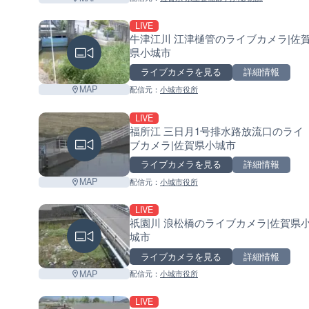
LIVE
牛津江川 江津樋管のライブカメラ|佐
県小城市
ライブカメラを見る
詳細情報
MAP
配信元：
小城市役所
LIVE
福所江 三日月1号排水路放流口のライ
ブカメラ|佐賀県小城市
ライブカメラを見る
詳細情報
MAP
配信元：
小城市役所
LIVE
祇園川 浪松橋のライブカメラ|佐賀県
城市
ライブカメラを見る
詳細情報
MAP
配信元：
小城市役所
LIVE