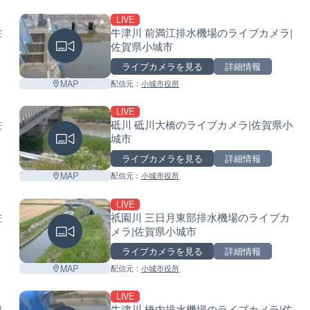
LIVE
佐
牛津川 前満江排水機場のライブカメラ|
佐賀県小城市
ライブカメラを見る
詳細情報
MAP
配信元：
小城市役所
LIVE
佐
砥川 砥川大橋のライブカメラ|佐賀県小
城市
ライブカメラを見る
詳細情報
MAP
配信元：
小城市役所
LIVE
佐
祇園川 三日月東部排水機場のライブカ
メラ|佐賀県小城市
ライブカメラを見る
詳細情報
MAP
配信元：
小城市役所
LIVE
|
牛津川 橋内排水機場のライブカメラ|佐