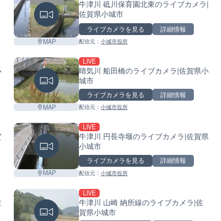
牛津川 砥川保育園北東のライブカメラ|
佐賀県小城市
ライブカメラを見る
詳細情報
MAP
配信元：
小城市役所
LIVE
小
晴気川 船田橋のライブカメラ|佐賀県小
城市
ライブカメラを見る
詳細情報
MAP
配信元：
小城市役所
LIVE
賀
牛津川 円長寺堰のライブカメラ|佐賀県
小城市
ライブカメラを見る
詳細情報
MAP
配信元：
小城市役所
LIVE
佐
牛津川 山崎 納所線のライブカメラ|佐
賀県小城市