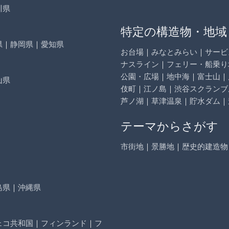
川県
特定の構造物・地域
県
｜
静岡県
｜
愛知県
お台場
｜
みなとみらい
｜
サービ
ナスライン
｜
フェリー・船乗り
公園・広場
｜
地中海
｜
富士山
｜
山県
伎町
｜
江ノ島
｜
渋谷スクランブ
芦ノ湖
｜
草津温泉
｜
貯水ダム
｜
テーマからさがす
市街地
｜
景勝地
｜
歴史的建造物
島県
｜
沖縄県
ェコ共和国
｜
フィンランド
｜
フ