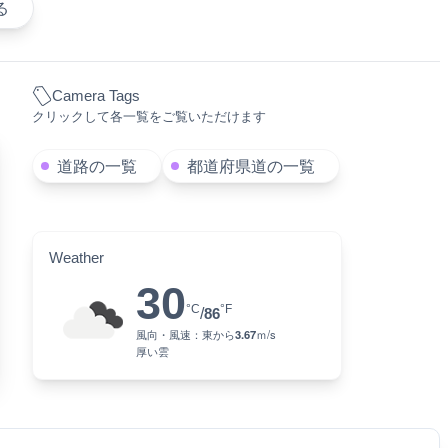
る
Camera Tags
クリックして各一覧をご覧いただけます
道路の一覧
都道府県道の一覧
Weather
30
°C
°F
/
86
風向・風速：
東
から
3.67
ｍ/s
厚い雲