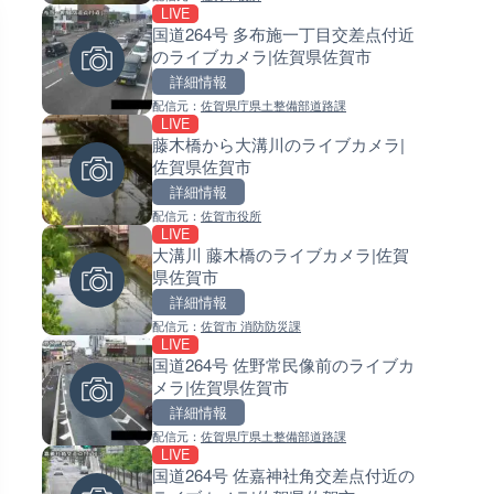
LIVE
LIVE終了
LIVE
国道264号 多布施一丁目交差点付近
熊谷花火大会のライブカメラ|
常呂川 鹿ノ子ダムのライブカメ
のライブカメラ|佐賀県佐賀市
県熊谷市
北海道置戸町
詳細情報
詳細情報
詳細情報
配信元：
佐賀県庁県土整備部道路課
配信元：
配信元：
J:COMチャンネル・J:COMテレ
国土交通省 北海道開発局
LIVE
LIVE
LIVE
藤木橋から大溝川のライブカメラ|
ごろごろ茶屋のライブカメラ|
天塩川 岩尾内ダムのライブカメ
佐賀県佐賀市
県天川村
北海道士別市
詳細情報
詳細情報
詳細情報
配信元：
佐賀市役所
配信元：
配信元：
天川村役場
国土交通省 北海道開発局
LIVE
LIVE
LIVE
大溝川 藤木橋のライブカメラ|佐賀
淡路島モンキーセンターのラ
東京都品川区南大井のライブ
県佐賀市
メラ|兵庫県洲本市
ラ|東京都品川区
詳細情報
詳細情報
詳細情報
配信元：
佐賀市 消防防災課
配信元：
配信元：
淡路ザル
東京都品川区南大井ライブカメ
LIVE
LIVE
LIVE停止
国道264号 佐野常民像前のライブカ
錦川 錦帯橋(錦帯橋のう飼乗り
道の駅さがのせきのライブカメ
メラ|佐賀県佐賀市
ライブカメラ|山口県岩国市
大分県大分市
詳細情報
詳細情報
詳細情報
配信元：
佐賀県庁県土整備部道路課
配信元：
配信元：
アイ・キャン制作G
道の駅さがのせきPPカム
LIVE
LIVE
LIVE
国道264号 佐嘉神社角交差点付近の
長良川 金華橋北交差点のライ
松江自動車道 三次東JCT・イ