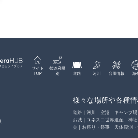
探せるライブカメ
サイト
都道府県
ト
TOP
別
道路
河川
台風情報
海
様々な場所や各種情
道路
｜
河川
｜
空港
｜
キャンプ場
お城
｜
ユネスコ世界遺産
｜
神社
県
会
｜
お祭り・祭事
｜
天体観測・