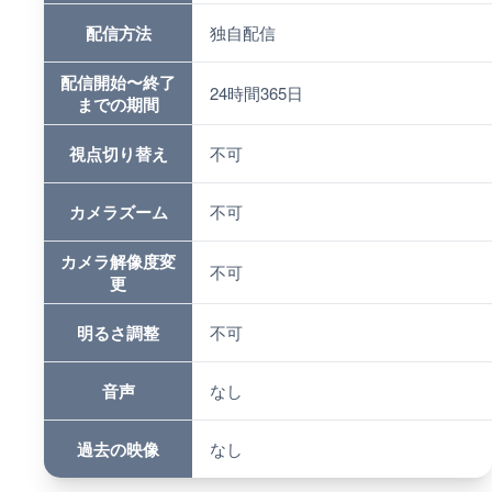
配信方法
独自配信
配信開始〜終了
24時間365日
までの期間
視点切り替え
不可
カメラズーム
不可
カメラ解像度変
不可
更
明るさ調整
不可
音声
なし
過去の映像
なし