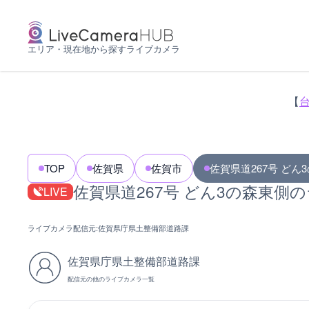
エリア・現在地から探すライブカメラ
【
TOP
佐賀県
佐賀市
佐賀県道267号 どん
佐賀県道267号 どん3の森東側
LIVE
ライブカメラ配信元:
佐賀県庁県土整備部道路課
佐賀県庁県土整備部道路課
配信元の他のライブカメラ一覧