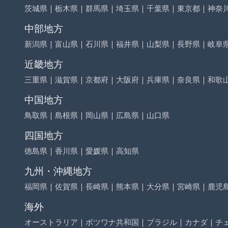
茨城県
｜
栃木県
｜
群馬県
｜
埼玉県
｜
千葉県
｜
東京都
｜
神奈
中部地方
新潟県
｜
富山県
｜
石川県
｜
福井県
｜
山梨県
｜
長野県
｜
岐阜
近畿地方
三重県
｜
滋賀県
｜
京都府
｜
大阪府
｜
兵庫県
｜
奈良県
｜
和歌
中国地方
鳥取県
｜
島根県
｜
岡山県
｜
広島県
｜
山口県
四国地方
徳島県
｜
香川県
｜
愛媛県
｜
高知県
九州・沖縄地方
福岡県
｜
佐賀県
｜
長崎県
｜
熊本県
｜
大分県
｜
宮崎県
｜
鹿児
海外
オーストラリア
｜
ボツワナ共和国
｜
ブラジル
｜
カナダ
｜
チ