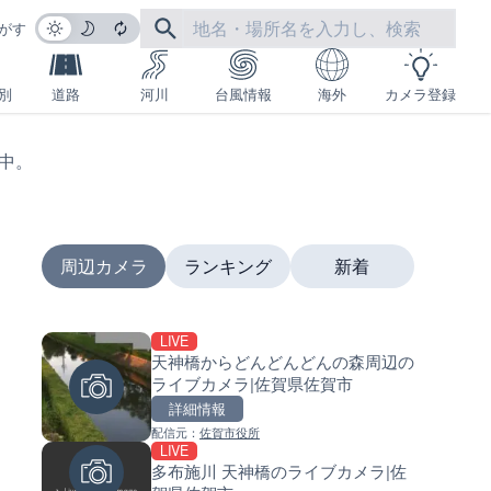
がす
別
道路
河川
台風情報
海外
カメラ登録
生中。
周辺カメラ
ランキング
新着
LIVE
LIVE
LIVE
天神橋からどんどんどんの森周辺の
日本全国・緊急地震速報のラ
南出川水門付近のライブカメラ
ライブカメラ|佐賀県佐賀市
カメラ
歌山県日高町
詳細情報
詳細情報
詳細情報
配信元：
佐賀市役所
配信元：
配信元：
株式会社ティーファイブプロジ
日高町役場
LIVE
LIVE
LIVE
多布施川 天神橋のライブカメラ|佐
羽田空港第2旅客ターミナルか
比井川水門付近から比井崎海