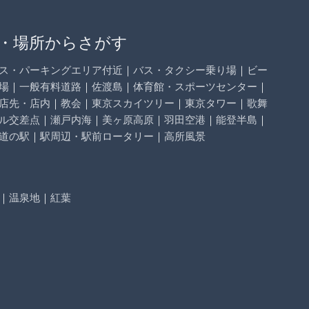
・場所からさがす
ス・パーキングエリア付近
｜
バス・タクシー乗り場
｜
ビー
場
｜
一般有料道路
｜
佐渡島
｜
体育館・スポーツセンター
｜
店先・店内
｜
教会
｜
東京スカイツリー
｜
東京タワー
｜
歌舞
ル交差点
｜
瀬戸内海
｜
美ヶ原高原
｜
羽田空港
｜
能登半島
｜
道の駅
｜
駅周辺・駅前ロータリー
｜
高所風景
｜
温泉地
｜
紅葉