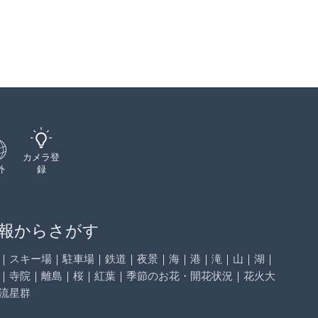
カメラ登
外
録
報からさがす
｜
スキー場
｜
駐車場
｜
鉄道
｜
夜景
｜
海
｜
港
｜
滝
｜
山
｜
湖
｜
｜
寺院
｜
離島
｜
桜
｜
紅葉
｜
季節のお花・開花状況
｜
花火大
流星群