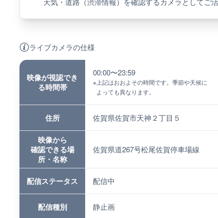
天気・道路（渋滞情報）を確認するカメラとしてご
ライブカメラの仕様
00:00〜23:59
映像が視認でき
※
上記はおおよその時間です。季節や天候に
る時間帯
よっても異なります。
住所
佐賀県佐賀市天神２丁目５
映像から
確認できる場
佐賀県道267号松尾佐賀停車場線
所・名称
配信ステータス
配信中
配信種別
静止画