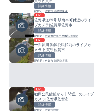
賀県佐賀市
ライブカメラ|東京都大田区
イブカメラ|和歌山県日高町
詳細情報
詳細情報
詳細情報
配信元：
佐賀市 消防防災課
配信元：
配信元：
日本テレビ
日高町役場
LIVE
LIVE
LIVE
佐賀県道29号 駅南本町付近のライ
Impaxビル付近から歌舞伎町
小浦川水門付近から小浦海水
ブカメラ|佐賀県佐賀市
のライブカメラ|東京都新宿区
ライブカメラ|和歌山県日高町
詳細情報
詳細情報
詳細情報
配信元：
佐賀県庁県土整備部道路課
配信元：
配信元：
歌舞伎町ゴジラ前ライブ
日高町役場
LIVE
LIVE終了
LIVE
十間堀川 勧興公民館前のライブカ
ぎふ長良川花火大会のライブ
産湯川水門付近のライブカメラ
メラ|佐賀県佐賀市
ラ|岐阜県岐阜市
歌山県日高町
詳細情報
詳細情報
詳細情報
配信元：
佐賀市 消防防災課
配信元：
配信元：
Japan Explorers
日高町役場
LIVE
LIVE
LIVE
勧興公民館前から十間堀川のライブ
国道406号 菅平のライブカメラ
導目木川 花立砂防堰堤下流の
カメラ|佐賀県佐賀市
野県上田市
ブカメラ|福岡県朝倉市
詳細情報
詳細情報
詳細情報
配信元：
佐賀市役所
配信元：
配信元：
長野県庁
福岡県庁県土整備部河川課