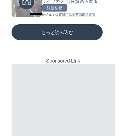
ライブカメラ|佐賀県佐賀市
メラ|岐阜県岐阜市
ーチェンジのライブカメラ|広
三次市
詳細情報
詳細情報
詳細情報
配信元：
佐賀県庁県土整備部道路課
配信元：
配信元：
シーシーエヌ
国土交通省 三次河川国道事務所
もっと読み込む
Sponsored Link