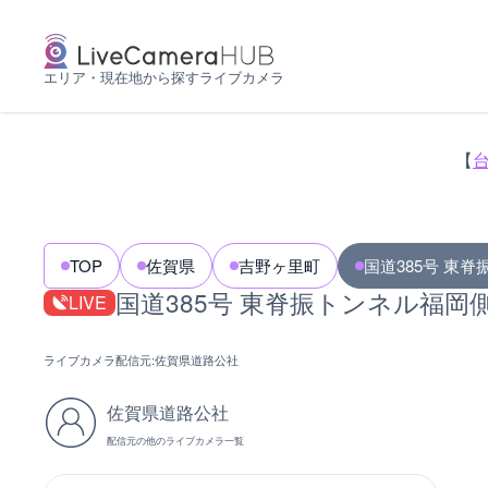
エリア・現在地から探すライブカメラ
【
TOP
佐賀県
吉野ヶ里町
国道385号 東
国道385号 東脊振トンネル福
LIVE
ライブカメラ配信元:
佐賀県道路公社
佐賀県道路公社
配信元の他のライブカメラ一覧