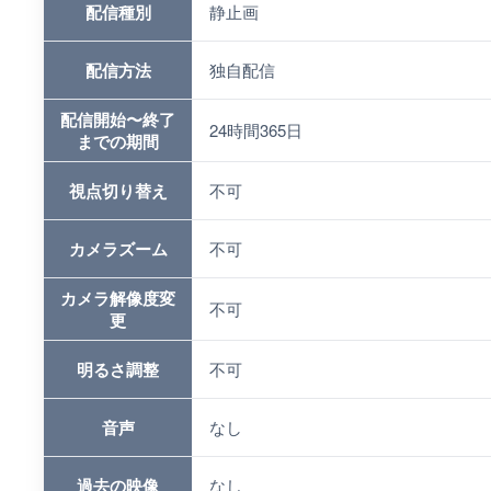
配信種別
静止画
配信方法
独自配信
配信開始〜終了
24時間365日
までの期間
視点切り替え
不可
カメラズーム
不可
カメラ解像度変
不可
更
明るさ調整
不可
音声
なし
過去の映像
なし