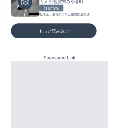
カメラ|佐賀県みやき町
ラ|東京都港区
ーチェンジのライブカメラ|広
三次市
詳細情報
詳細情報
詳細情報
配信元：
佐賀県庁県土整備部道路課
配信元：
配信元：
ちんあなご
国土交通省 三次河川国道事務所
もっと読み込む
Sponsored Link