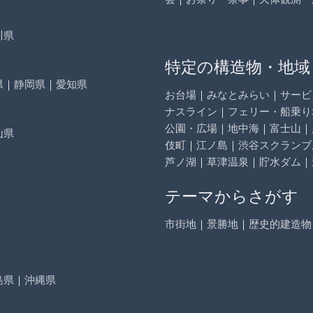
川県
特定の構造物・地域
県
｜
静岡県
｜
愛知県
お台場
｜
みなとみらい
｜
サービ
ナスライン
｜
フェリー・船乗り
公園・広場
｜
地中海
｜
富士山
｜
山県
伎町
｜
江ノ島
｜
渋谷スクランブ
芦ノ湖
｜
草津温泉
｜
貯水ダム
｜
テーマからさがす
市街地
｜
景勝地
｜
歴史的建造物
島県
｜
沖縄県