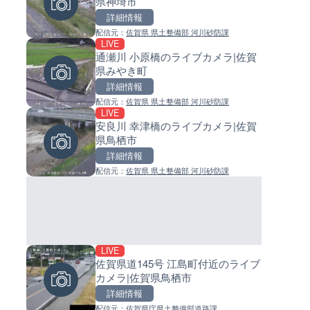
県神埼市
島県徳之島町
イブカメラ|和歌山県日高町
詳細情報
詳細情報
詳細情報
配信元：
佐賀県 県土整備部 河川砂防課
配信元：
配信元：
Tokki Works
日高町役場
LIVE
LIVE停止
LIVE
通瀬川 小原橋のライブカメラ|佐賀
内海海水浴場のライブカメラ|
小浦川水門付近から小浦海水
県みやき町
県南知多町
ライブカメラ|和歌山県日高町
詳細情報
詳細情報
詳細情報
配信元：
佐賀県 県土整備部 河川砂防課
配信元：
配信元：
南知多町観光協会
日高町役場
LIVE
LIVE
LIVE
安良川 幸津橋のライブカメラ|佐賀
手結港(YASU海の駅クラブ)の
産湯川水門付近のライブカメラ
県鳥栖市
ブカメラ|高知県香南市
歌山県日高町
詳細情報
詳細情報
詳細情報
配信元：
佐賀県 県土整備部 河川砂防課
配信元：
配信元：
YASU海の駅CLUB
日高町役場
LIVE
LIVE
LIVE
佐賀県道145号 江島町付近のライブ
羽田空港第2旅客ターミナルか
導目木川 花立砂防堰堤下流の
カメラ|佐賀県鳥栖市
ライブカメラ|東京都大田区
ブカメラ|福岡県朝倉市
詳細情報
詳細情報
詳細情報
配信元：
佐賀県庁県土整備部道路課
配信元：
配信元：
日本テレビ
福岡県庁県土整備部河川課