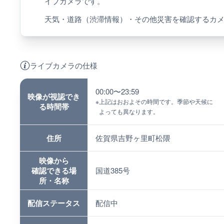
イブカメラです。
天気・道路（渋滞情報）・その他災害を確認するカ
ライブカメラの仕様
00:00〜23:59
映像が視認でき
※
上記はおおよその時間です。季節や天候に
る時間帯
よっても異なります。
住所
佐賀県吉野ヶ里町松隈
映像から
確認できる場
国道385号
所・名称
配信ステータス
配信中