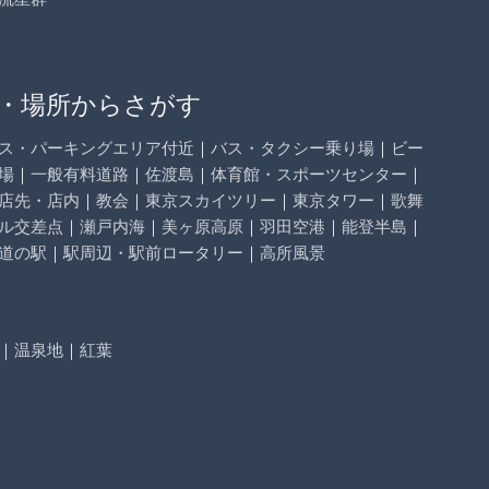
・場所からさがす
ス・パーキングエリア付近
｜
バス・タクシー乗り場
｜
ビー
場
｜
一般有料道路
｜
佐渡島
｜
体育館・スポーツセンター
｜
店先・店内
｜
教会
｜
東京スカイツリー
｜
東京タワー
｜
歌舞
ル交差点
｜
瀬戸内海
｜
美ヶ原高原
｜
羽田空港
｜
能登半島
｜
道の駅
｜
駅周辺・駅前ロータリー
｜
高所風景
｜
温泉地
｜
紅葉