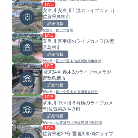
LIVE
LIVE
LIVE
安良川 安良川上流のライブカメラ|
日本全国・緊急地震速報のラ
常呂川 鹿ノ子ダムのライブカメ
佐賀県鳥栖市
カメラ
北海道置戸町
詳細情報
詳細情報
詳細情報
配信元：
国土交通省
配信元：
配信元：
株式会社ティーファイブプロジ
国土交通省 北海道開発局
LIVE
LIVE
LIVE
安良川 喜平橋のライブカメラ|佐賀
RBCより那覇空港のライブカメ
天塩川 岩尾内ダムのライブカメ
県鳥栖市
沖縄県那覇市
北海道士別市
詳細情報
詳細情報
詳細情報
配信元：
国土交通省 筑後川河川事務所
配信元：
配信元：
【琉球放送】RBC NEWS
国土交通省 北海道開発局
LIVE
LIVE
LIVE
国道34号 轟木3のライブカメラ|佐
沖永良部島(知名町内)のライブ
東京都品川区南大井のライブ
賀県鳥栖市
ラ|鹿児島県知名町
ラ|東京都品川区
詳細情報
詳細情報
詳細情報
配信元：
国土交通省 佐賀国道事務所
配信元：
配信元：
知名町
東京都品川区南大井ライブカメ
LIVE
LIVE
LIVE停止
寒水川 中津隈８号橋のライブカメ
喜界島の町内ライブカメラ|鹿
道の駅さがのせきのライブカメ
ラ|佐賀県みやき町
県喜界町
大分県大分市
詳細情報
詳細情報
詳細情報
配信元：
佐賀県 県土整備部 河川砂防課
配信元：
配信元：
喜界町
道の駅さがのせきPPカム
LIVE
LIVE終了
LIVE
佐賀県道22号 通瀬川東側のライブ
東京タワーと竹芝桟橋のライ
松江自動車道 三次東JCT・イ