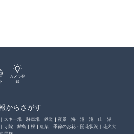
カメラ登
外
録
報からさがす
｜
スキー場
｜
駐車場
｜
鉄道
｜
夜景
｜
海
｜
港
｜
滝
｜
山
｜
湖
｜
｜
寺院
｜
離島
｜
桜
｜
紅葉
｜
季節のお花・開花状況
｜
花火大
流星群