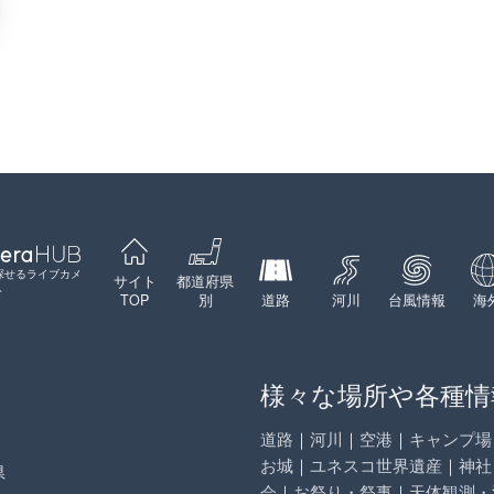
探せるライブカメ
サイト
都道府県
ト
TOP
別
道路
河川
台風情報
海
様々な場所や各種情
道路
｜
河川
｜
空港
｜
キャンプ場
お城
｜
ユネスコ世界遺産
｜
神社
県
会
｜
お祭り・祭事
｜
天体観測・