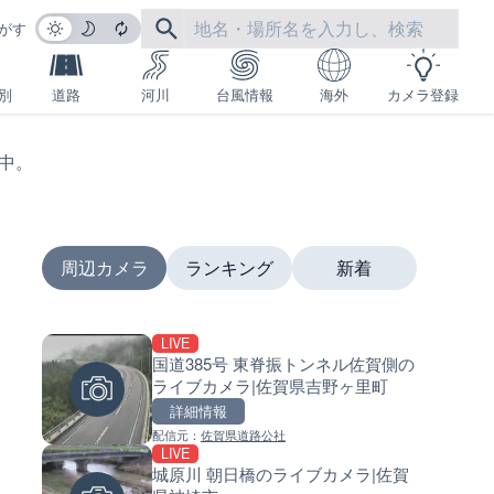
がす
別
道路
河川
台風情報
海外
カメラ登録
生中。
周辺カメラ
ランキング
新着
LIVE
LIVE
LIVE
国道385号 東脊振トンネル佐賀側の
沖永良部島海岸のライブカメラ
南出川水門付近のライブカメラ
ライブカメラ|佐賀県吉野ヶ里町
児島県和泊町
歌山県日高町
詳細情報
詳細情報
詳細情報
配信元：
佐賀県道路公社
配信元：
配信元：
和泊町
日高町役場
LIVE
LIVE
LIVE
城原川 朝日橋のライブカメラ|佐賀
徳之島町亀津のライブカメラ|
比井川水門付近から比井崎海