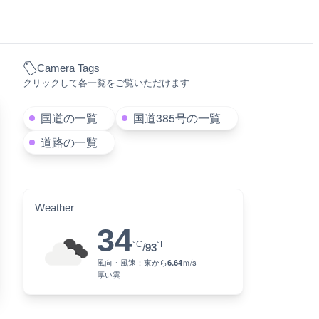
Camera Tags
クリックして各一覧をご覧いただけます
国道の一覧
国道385号の一覧
道路の一覧
Weather
34
°C
°F
/
93
風向・風速：
東
から
6.64
ｍ/s
厚い雲