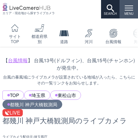
エリア・現在地から探すライブカメラ
サイト
都道府県
TOP
別
道路
河川
台風情報
海
【
台風情報
】 台風13号(ドルフィン)、台風15号(チャンホン)
が発生中。
台風の暴風域にライブカメラが設置されている地域が入ったら、こちらに
その一覧リンクをお知らせします。
TOP
埼玉県
東松山市
都幾川 神戸大橋観測局
LIVE
都幾川 神戸大橋観測局のライブカメラ
ライブカメラ配信元:
埼玉県庁