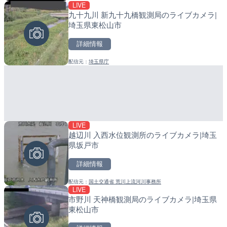
LIVE
LIVE終了
LIVE
九十九川 新九十九橋観測局のライブカメラ|
水晶浜海水浴場のライブカ
産湯川水門付近のライブカ
埼玉県東松山市
町
詳細情報
詳細情報
詳細情報
配信元：
埼玉県庁
配信元：
配信元：
美浜町
日高町役場
LIVE
LIVE
LIVE
越辺川 入西水位観測所のライブカメラ|埼玉
淡路島モンキーセンターの
導目木川 花立砂防堰堤下流
県坂戸市
県洲本市
福岡県朝倉市
詳細情報
詳細情報
詳細情報
配信元：
国土交通省 荒川上流河川事務所
配信元：
配信元：
淡路ザル
福岡県庁県土整備部河川課
LIVE
LIVE
LIVE
市野川 天神橋観測局のライブカメラ|埼玉県
Impaxビル付近から歌舞
常呂川 鹿ノ子ダムのライブ
東松山市
カメラ|東京都新宿区
戸町