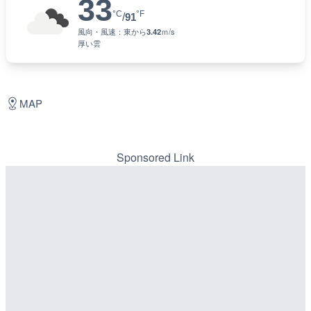
33
°C
°F
/
91
風向・風速：
東
から
3.42
ｍ/s
厚い雲
MAP
Sponsored Link