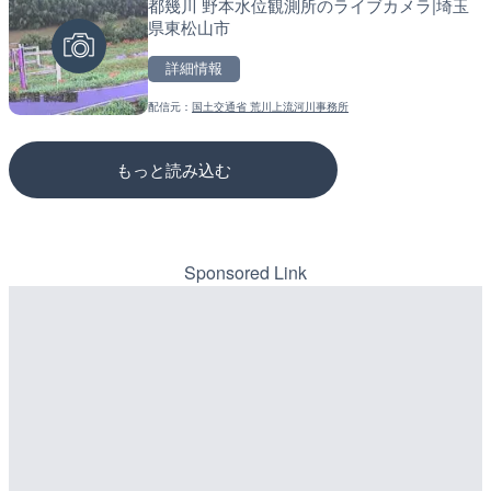
都幾川 野本水位観測所のライブカメラ|埼玉
知内川 上開田橋のライブカ
松江自動車道 三次東JCT
県東松山市
市
のライブカメラ|広島県三
詳細情報
詳細情報
詳細情報
配信元：
国土交通省 荒川上流河川事務所
配信元：
配信元：
高島市役所 政策部 危機管理局
国土交通省 三次河川国道事務所
もっと読み込む
Sponsored Link