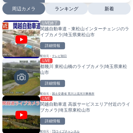
周辺カメラ
ランキング
新着
LIVE終了
LIVE
LIVE
関越自動車道・東松山インターチェンジのラ
日本全国・緊急地震速報の
南出川水門付近のライブカ
イブカメラ|埼玉県東松山市
町
詳細情報
詳細情報
詳細情報
配信元：
テレビ朝日
配信元：
配信元：
株式会社ティーファイブプロジ
日高町役場
LIVE
LIVE
LIVE
都幾川 東松山橋のライブカメラ|埼玉県東松
羽田空港第2旅客ターミナ
比井川水門付近から比井崎
山市
メラ|東京都大田区
ラ|和歌山県日高町
詳細情報
詳細情報
詳細情報
配信元：
国土交通省 荒川上流河川事務所
配信元：
配信元：
日本テレビ
日高町役場
LIVE
LIVE
LIVE
関越自動車道 高坂サービスエリア付近のライ
知床峠展望台・国道334号
小浦川水門付近から小浦海
ブカメラ|埼玉県東松山市
ラ|北海道羅臼町
メラ|和歌山県日高町
詳細情報
詳細情報
詳細情報
配信元：
TSライブチャンネル
配信元：
配信元：
一般国道334号斜里～ウトロ間
日高町役場