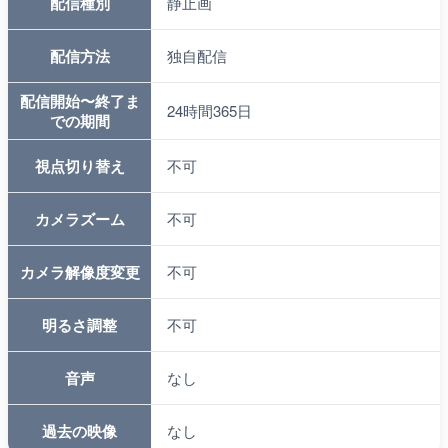
配信種別
静止画
配信方法
独自配信
配信開始〜終了ま
24時間365日
での期間
視点切り替え
不可
カメラズーム
不可
カメラ解像度変更
不可
明るさ調整
不可
音声
なし
過去の映像
なし