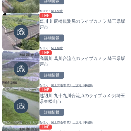
詳細情報
詳細情報
詳細情報
配信元：
埼玉県庁
配信元：
配信元：
歌舞伎町ゴジラ前ライブ
国土交通省 北海道開発局
LIVE
LIVE
LIVE
葛川 川尻橋観測局のライブカメラ|埼玉県坂
ごろごろ茶屋のライブカメ
天塩川 岩尾内ダムのライブ
戸市
別市
詳細情報
詳細情報
詳細情報
配信元：
埼玉県庁
配信元：
配信元：
天川村役場
国土交通省 北海道開発局
LIVE
LIVE
LIVE
高麗川 葛川合流点のライブカメラ|埼玉県坂
錦川 錦帯橋(錦帯橋のう飼
東京都品川区南大井のライ
戸市
メラ|山口県岩国市
川区
詳細情報
詳細情報
詳細情報
配信元：
国土交通省 荒川上流河川事務所
配信元：
配信元：
アイ・キャン制作G
東京都品川区南大井ライブカメ
LIVE
LIVE
LIVE停止
越辺川 九十九川合流点のライブカメラ|埼玉
塩屋埼灯台から薄磯海水浴
道の駅さがのせきのライブ
県東松山市
福島県いわき市
市
詳細情報
詳細情報
詳細情報
配信元：
国土交通省 荒川上流河川事務所
配信元：
配信元：
海上保安庁
道の駅さがのせきPPカム
LIVE
LIVE
LIVE