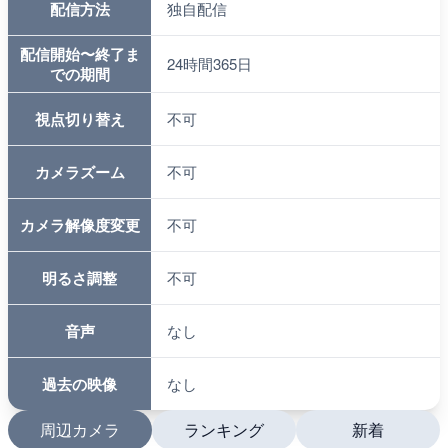
配信方法
独自配信
配信開始〜終了ま
24時間365日
での期間
視点切り替え
不可
カメラズーム
不可
カメラ解像度変更
不可
明るさ調整
不可
音声
なし
過去の映像
なし
周辺カメラ
ランキング
新着