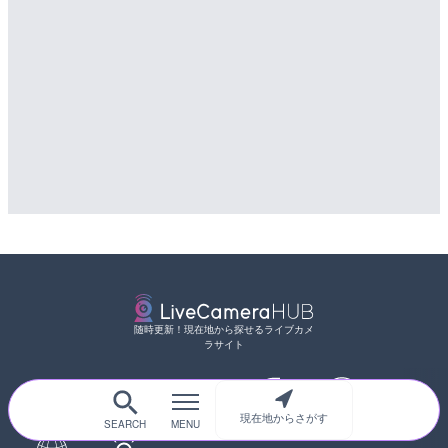
随時更新！現在地から探せるライブカメ
ラサイト
現在地からさがす
サイトTOP
都道府県別
道路
河川
台風情報