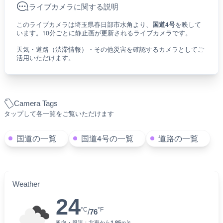
ライブカメラに関する説明
このライブカメラは埼玉県春日部市水角より、
国道4号
を映して
います。10分ごとに静止画が更新されるライブカメラです。
天気・道路（渋滞情報）・その他災害を確認するカメラとしてご
活用いただけます。
Camera Tags
タップして各一覧をご覧いただけます
国道の一覧
国道4号の一覧
道路の一覧
Weather
24
°C
°F
/
76
風向・風速：
北東
から
1.85
ｍ/s