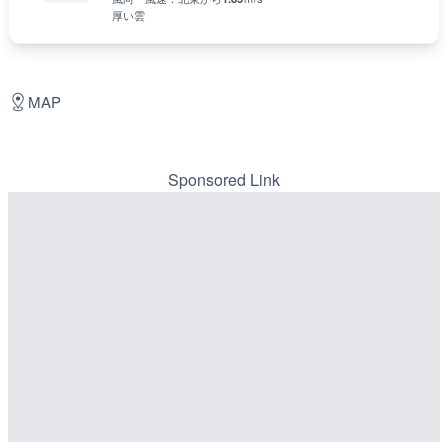
厚い雲
MAP
Sponsored Link