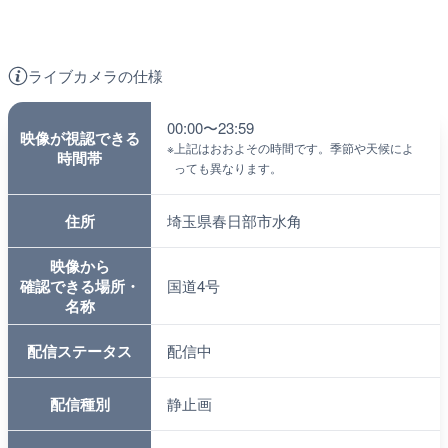
ライブカメラの仕様
00:00〜23:59
映像が視認できる
※
上記はおおよその時間です。季節や天候によ
時間帯
っても異なります。
住所
埼玉県春日部市水角
映像から
確認できる場所・
国道4号
名称
配信ステータス
配信中
配信種別
静止画