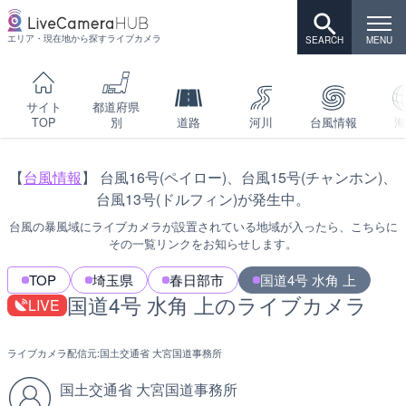
エリア・現在地から探すライブカメラ
サイト
都道府県
TOP
別
道路
河川
台風情報
海
【
台風情報
】 台風16号(ペイロー)、台風15号(チャンホン)、
台風13号(ドルフィン)が発生中。
台風の暴風域にライブカメラが設置されている地域が入ったら、こちらに
その一覧リンクをお知らせします。
TOP
埼玉県
春日部市
国道4号 水角 上
国道4号 水角 上のライブカメラ
LIVE
ライブカメラ配信元:
国土交通省 大宮国道事務所
国土交通省 大宮国道事務所