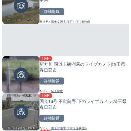
田市
村
町
詳細情報
詳細情報
詳細情報
配信元：
国土交通省 江戸川河川事務所
配信元：
配信元：
清川村役場
日高町役場
LIVE
LIVE
LIVE
新方川 国道上観測局のライブカメラ|埼玉県
庵原川 庵原川橋のライブカ
導目木川 花立砂防堰堤下流
春日部市
市
福岡県朝倉市
詳細情報
詳細情報
詳細情報
配信元：
埼玉県庁
配信元：
配信元：
静岡県交通基盤部河川砂防局土
福岡県庁県土整備部河川課
LIVE
LIVE
LIVE
国道16号 不動院野 下のライブカメラ|埼玉県
柳瀬川 秋津橋のライブカメ
常呂川 鹿ノ子ダムのライブ
春日部市
市
戸町
詳細情報
詳細情報
詳細情報
配信元：
国土交通省 大宮国道事務所
配信元：
配信元：
東京都建設局
国土交通省 北海道開発局