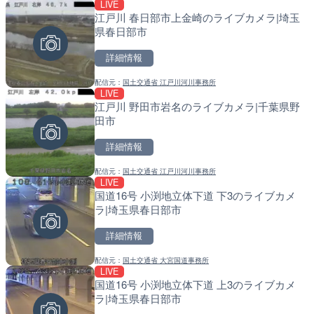
LIVE
LIVE
LIVE
江戸川 春日部市上金崎のライブカメラ|埼玉
戸切川 古川橋のライブカメ
天塩川 岩尾内ダムのライブ
県春日部市
別市
詳細情報
詳細情報
詳細情報
配信元：
国土交通省 江戸川河川事務所
配信元：
配信元：
福岡県庁県土整備部河川課
国土交通省 北海道開発局
LIVE
LIVE
LIVE
春季限定
江戸川 野田市岩名のライブカメラ|千葉県野
中山観音公園の梅林のライ
東京都品川区南大井のライ
田市
塚市
川区
詳細情報
詳細情報
詳細情報
配信元：
国土交通省 江戸川河川事務所
配信元：
配信元：
大本山 中山寺
東京都品川区南大井ライブカメ
LIVE
LIVE
LIVE停止
国道16号 小渕地立体下道 下3のライブカメ
中国自動車道 山口ジャン
道の駅さがのせきのライブ
ラ|埼玉県春日部市
メラ|山口県山口市
市
詳細情報
詳細情報
詳細情報
配信元：
国土交通省 大宮国道事務所
配信元：
配信元：
NEXCO西日本
道の駅さがのせきPPカム
LIVE
LIVE
LIVE
国道16号 小渕地立体下道 上3のライブカメ
磐井川 4.8km右岸のライ
松江自動車道 三次東JCT
ラ|埼玉県春日部市
市
のライブカメラ|広島県三