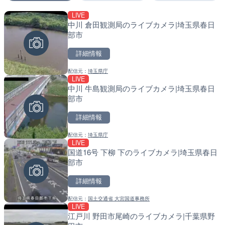
LIVE
LIVE
LIVE
中川 倉田観測局のライブカメラ|埼玉県春日
長尾川 水梨橋のライブカメ
南出川水門付近のライブカ
部市
町
詳細情報
詳細情報
詳細情報
配信元：
埼玉県庁
配信元：
配信元：
静岡県交通基盤部河川砂防局土
日高町役場
LIVE
LIVE
LIVE
中川 牛島観測局のライブカメラ|埼玉県春日
巴川 能島雨量水位観測局の
比井川水門付近から比井崎
部市
岡県静岡市
ラ|和歌山県日高町
詳細情報
詳細情報
詳細情報
配信元：
埼玉県庁
配信元：
配信元：
静岡県交通基盤部河川砂防局土
日高町役場
LIVE
LIVE
LIVE
国道16号 下柳 下のライブカメラ|埼玉県春日
巴川 上土水位観測局のライ
小浦川水門付近から小浦海
部市
静岡市
メラ|和歌山県日高町
詳細情報
詳細情報
詳細情報
配信元：
国土交通省 大宮国道事務所
配信元：
配信元：
静岡県交通基盤部河川砂防局土
日高町役場
LIVE
LIVE
LIVE
江戸川 野田市尾崎のライブカメラ|千葉県野
清川村役場庁舎のライブカ
産湯川水門付近のライブカ