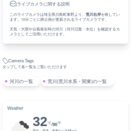
ライブカメラに関する説明
このライブカメラは埼玉県川島町東野より、
荒川右岸
を映してい
ます。10分ごとに静止画が更新されるライブカメラです。
天気・大雨や台風発生時の河川（河川氾濫・水位）を確認するカ
メラとしてご活用いただけます。
Camera Tags
タップして各一覧をご覧いただけます
河川の一覧
荒川(荒川水系・関東)の一覧
Weather
32
°C
°F
/
90
風向・風速：
南東
から
2.33
ｍ/s