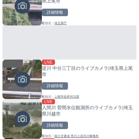
県上尾市
県洲本市
町
詳細情報
詳細情報
詳細情報
配信元：
埼玉県庁
配信元：
配信元：
淡路ザル
日高町役場
LIVE
LIVE
LIVE
逆川 中分三丁目のライブカメラ|埼玉県上尾
塩屋埼灯台から薄磯海水浴
導目木川 花立砂防堰堤下流
市
福島県いわき市
福岡県朝倉市
詳細情報
詳細情報
詳細情報
配信元：
上尾市役所河川課
配信元：
配信元：
海上保安庁
福岡県庁県土整備部河川課
LIVE
LIVE終了
LIVE
入間川 菅間水位観測所のライブカメラ|埼玉
水晶浜海水浴場のライブカ
常呂川 鹿ノ子ダムのライブ
県川越市
戸町
詳細情報
詳細情報
詳細情報
配信元：
国土交通省 荒川上流河川事務所
配信元：
配信元：
美浜町
国土交通省 北海道開発局