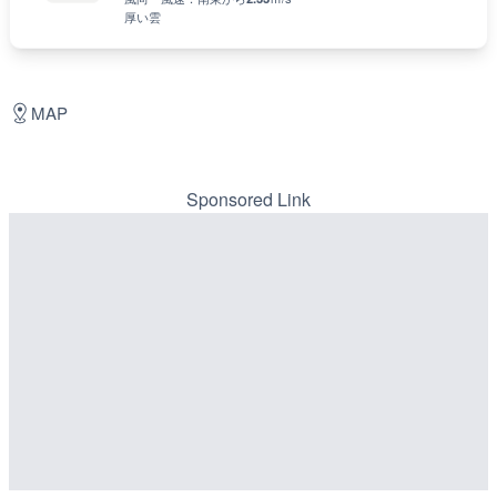
厚い雲
MAP
Sponsored Link