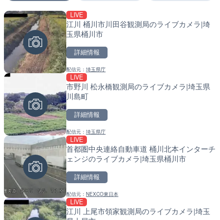
LIVE
LIVE
LIVE
江川 桶川市川田谷観測局のライブカメラ|埼
日本全国・緊急地震速報の
南出川水門付近のライブカ
玉県桶川市
町
詳細情報
詳細情報
詳細情報
配信元：
埼玉県庁
配信元：
配信元：
株式会社ティーファイブプロジ
日高町役場
LIVE
LIVE
LIVE
市野川 松永橋観測局のライブカメラ|埼玉県
羽田空港第2旅客ターミナ
比井川水門付近から比井崎
川島町
メラ|東京都大田区
ラ|和歌山県日高町
詳細情報
詳細情報
詳細情報
配信元：
埼玉県庁
配信元：
配信元：
日本テレビ
日高町役場
LIVE
LIVE
LIVE
首都圏中央連絡自動車道 桶川北本インターチ
知床峠展望台・国道334号
小浦川水門付近から小浦海
ェンジのライブカメラ|埼玉県桶川市
ラ|北海道羅臼町
メラ|和歌山県日高町
詳細情報
詳細情報
詳細情報
配信元：
NEXCO東日本
配信元：
配信元：
一般国道334号斜里～ウトロ間
日高町役場
LIVE
LIVE
LIVE
江川 上尾市領家観測局のライブカメラ|埼玉
淡路島モンキーセンターの
産湯川水門付近のライブカ