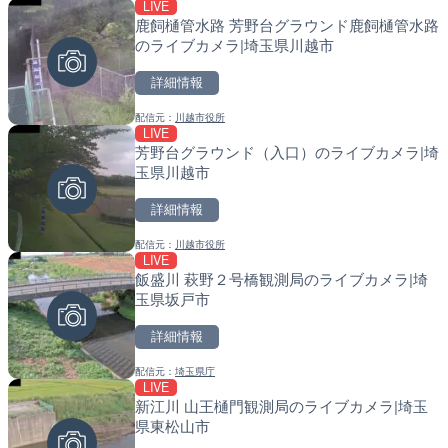
LIVE
LIVE
LIVE
鹿飼樋管水路 芳野台グラウンド鹿飼樋管水路
錦川 錦帯橋(錦帯橋のう飼
天塩川 岩尾内ダムのライブ
のライブカメラ|埼玉県川越市
メラ|山口県岩国市
別市
詳細情報
詳細情報
詳細情報
配信元：
川越市役所
配信元：
配信元：
アイ・キャン制作G
国土交通省 北海道開発局
LIVE
LIVE停止
LIVE
芳野台グラウンド（入口）のライブカメラ|埼
ギャラリー雅から小町通り
東京都品川区南大井のライ
玉県川越市
奈川県鎌倉市
川区
詳細情報
詳細情報
詳細情報
配信元：
川越市役所
配信元：
配信元：
【鎌倉土産】ギャラリーみやび
東京都品川区南大井ライブカメ
LIVE
LIVE
LIVE停止
飯盛川 萩野２号橋観測局のライブカメラ|埼
Impaxビル付近から歌舞
道の駅さがのせきのライブ
玉県坂戸市
カメラ|東京都新宿区
市
詳細情報
詳細情報
詳細情報
配信元：
埼玉県庁
配信元：
配信元：
歌舞伎町ゴジラ前ライブ
道の駅さがのせきPPカム
LIVE
LIVE
LIVE
新江川 山王樋門観測局のライブカメラ|埼玉
日本平から富士山・清水港
松江自動車道 三次東JCT
県東松山市
岡県静岡市
のライブカメラ|広島県三