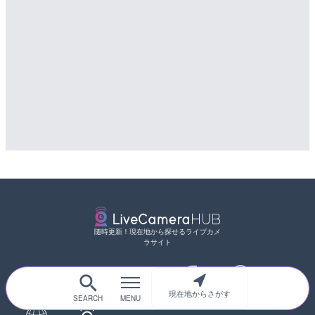
随時更新！現在地から探せるライブカメ
ラサイト
現在地からさがす
サイトTOP
都道府県別
道路
河川
台風情報