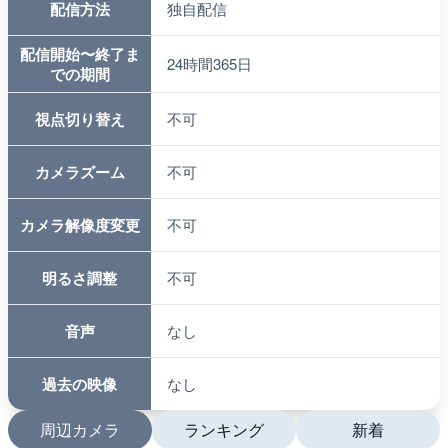
配信方法
独自配信
配信開始〜終了ま
24時間365日
での期間
視点切り替え
不可
カメラズーム
不可
カメラ解像度変更
不可
明るさ調整
不可
音声
なし
過去の映像
なし
周辺カメラ
ランキング
新着