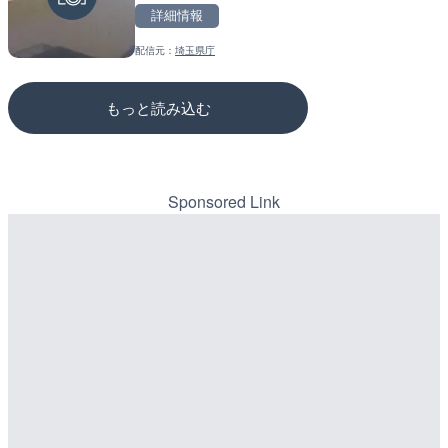
詳細情報
詳細情報
詳細情報
配信元：
埼玉県庁
配信元：
配信元：
SBSnews6
国土交通省 三次河川国道事務所
もっと読み込む
Sponsored Link