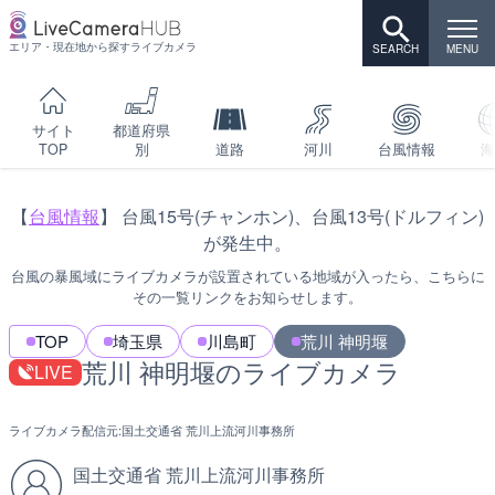
エリア・現在地から探すライブカメラ
サイト
都道府県
TOP
別
道路
河川
台風情報
海
【
台風情報
】 台風15号(チャンホン)、台風13号(ドルフィン)
が発生中。
台風の暴風域にライブカメラが設置されている地域が入ったら、こちらに
その一覧リンクをお知らせします。
TOP
埼玉県
川島町
荒川 神明堰
荒川 神明堰のライブカメラ
LIVE
ライブカメラ配信元:
国土交通省 荒川上流河川事務所
国土交通省 荒川上流河川事務所