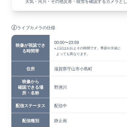
天気・河川・その他災害・積雪を確認するカメラと
ライブカメラの仕様
00:00〜23:59
映像が視認でき
※
上記はおおよその時間です。季節や天候に
る時間帯
よっても異なります。
住所
滋賀県守山市小島町
映像から
確認できる場
野洲川
所・名称
配信ステータス
配信中
配信種別
静止画