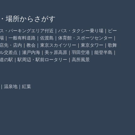
・場所からさがす
ス・パーキングエリア付近
｜
バス・タクシー乗り場
｜
ビー
場
｜
一般有料道路
｜
佐渡島
｜
体育館・スポーツセンター
｜
店先・店内
｜
教会
｜
東京スカイツリー
｜
東京タワー
｜
歌舞
ル交差点
｜
瀬戸内海
｜
美ヶ原高原
｜
羽田空港
｜
能登半島
｜
道の駅
｜
駅周辺・駅前ロータリー
｜
高所風景
｜
温泉地
｜
紅葉