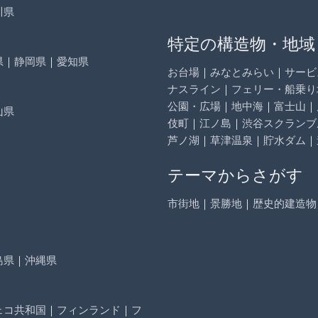
川県
特定の構造物・地域
県
｜
静岡県
｜
愛知県
お台場
｜
みなとみらい
｜
サービ
ナスライン
｜
フェリー・船乗り
公園・広場
｜
地中海
｜
富士山
｜
山県
伎町
｜
江ノ島
｜
渋谷スクランブ
芦ノ湖
｜
草津温泉
｜
貯水ダム
｜
テーマからさがす
市街地
｜
景勝地
｜
歴史的建造物
島県
｜
沖縄県
ェコ共和国
｜
フィンランド
｜
フ