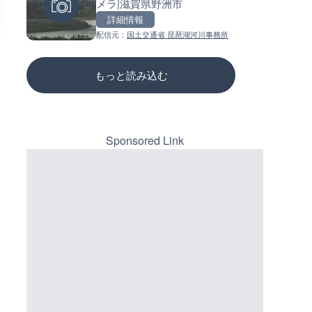
メラ|滋賀県野洲市
メラ|岐阜県岐阜市
ーチェンジのライブカメラ|広
三次市
詳細情報
詳細情報
詳細情報
配信元：
国土交通省 琵琶湖河川事務所
配信元：
配信元：
シーシーエヌ
国土交通省 三次河川国道事務所
もっと読み込む
Sponsored Link