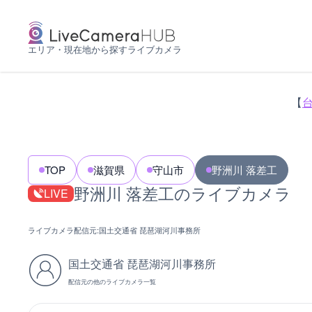
エリア・現在地から探すライブカメラ
【
TOP
滋賀県
守山市
野洲川 落差工
野洲川 落差工のライブカメラ
LIVE
ライブカメラ配信元:
国土交通省 琵琶湖河川事務所
国土交通省 琵琶湖河川事務所
配信元の他のライブカメラ一覧