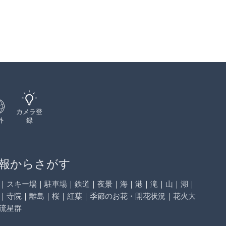
カメラ登
外
録
報からさがす
｜
スキー場
｜
駐車場
｜
鉄道
｜
夜景
｜
海
｜
港
｜
滝
｜
山
｜
湖
｜
｜
寺院
｜
離島
｜
桜
｜
紅葉
｜
季節のお花・開花状況
｜
花火大
流星群