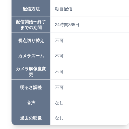
配信方法
独自配信
配信開始〜終了
24時間365日
までの期間
視点切り替え
不可
カメラズーム
不可
カメラ解像度変
不可
更
明るさ調整
不可
音声
なし
過去の映像
なし