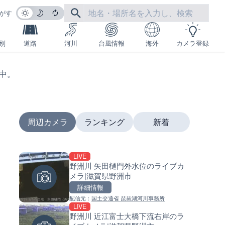
がす
別
道路
河川
台風情報
海外
カメラ登録
生中。
周辺カメラ
ランキング
新着
LIVE
LIVE
LIVE
野洲川 矢田樋門外水位のライブカ
日本全国・緊急地震速報のラ
南出川水門付近のライブカメラ
メラ|滋賀県野洲市
カメラ
歌山県日高町
詳細情報
詳細情報
詳細情報
配信元：
国土交通省 琵琶湖河川事務所
配信元：
配信元：
株式会社ティーファイブプロジ
日高町役場
LIVE
LIVE
LIVE
野洲川 近江富士大橋下流右岸のラ
羽田空港第2旅客ターミナルか
比井川水門付近から比井崎海