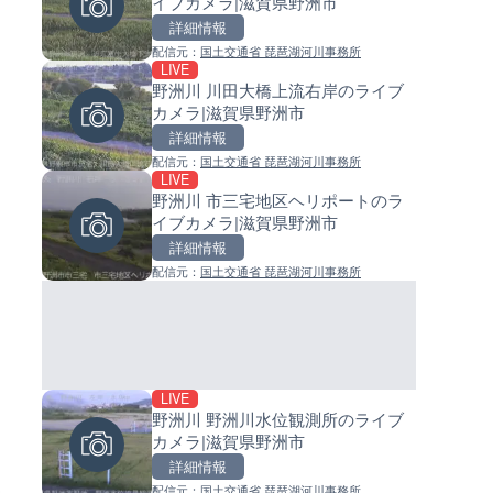
イブカメラ|滋賀県野洲市
ライブカメラ|東京都大田区
イブカメラ|和歌山県日高町
詳細情報
詳細情報
詳細情報
配信元：
国土交通省 琵琶湖河川事務所
配信元：
配信元：
日本テレビ
日高町役場
LIVE
LIVE終了
LIVE
野洲川 川田大橋上流右岸のライブ
ぎふ長良川花火大会のライブ
小浦川水門付近から小浦海水
カメラ|滋賀県野洲市
ラ|岐阜県岐阜市
ライブカメラ|和歌山県日高町
詳細情報
詳細情報
詳細情報
配信元：
国土交通省 琵琶湖河川事務所
配信元：
配信元：
Japan Explorers
日高町役場
LIVE
LIVE
LIVE
野洲川 市三宅地区ヘリポートのラ
Impaxビル付近から歌舞伎町
産湯川水門付近のライブカメラ
イブカメラ|滋賀県野洲市
のライブカメラ|東京都新宿区
歌山県日高町
詳細情報
詳細情報
詳細情報
配信元：
国土交通省 琵琶湖河川事務所
配信元：
配信元：
歌舞伎町ゴジラ前ライブ
日高町役場
LIVE
LIVE終了
LIVE
野洲川 野洲川水位観測所のライブ
熊谷花火大会のライブカメラ|
導目木川 花立砂防堰堤下流の
カメラ|滋賀県野洲市
県熊谷市
ブカメラ|福岡県朝倉市
詳細情報
詳細情報
詳細情報
配信元：
国土交通省 琵琶湖河川事務所
配信元：
配信元：
J:COMチャンネル・J:COMテレ
福岡県庁県土整備部河川課