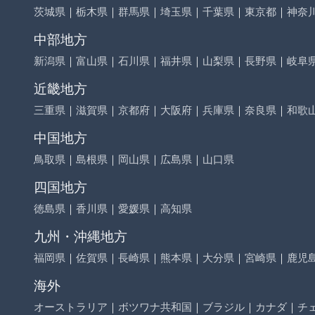
茨城県
｜
栃木県
｜
群馬県
｜
埼玉県
｜
千葉県
｜
東京都
｜
神奈
中部地方
新潟県
｜
富山県
｜
石川県
｜
福井県
｜
山梨県
｜
長野県
｜
岐阜
近畿地方
三重県
｜
滋賀県
｜
京都府
｜
大阪府
｜
兵庫県
｜
奈良県
｜
和歌
中国地方
鳥取県
｜
島根県
｜
岡山県
｜
広島県
｜
山口県
四国地方
徳島県
｜
香川県
｜
愛媛県
｜
高知県
九州・沖縄地方
福岡県
｜
佐賀県
｜
長崎県
｜
熊本県
｜
大分県
｜
宮崎県
｜
鹿児
海外
オーストラリア
｜
ボツワナ共和国
｜
ブラジル
｜
カナダ
｜
チ