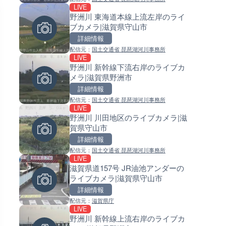
LIVE
LIVE
LIVE
野洲川 東海道本線上流左岸のライ
国道406号 菅平のライブカメラ
常呂川 鹿ノ子ダムのライブカメ
ブカメラ|滋賀県守山市
野県上田市
北海道置戸町
詳細情報
詳細情報
詳細情報
配信元：
国土交通省 琵琶湖河川事務所
配信元：
配信元：
長野県庁
国土交通省 北海道開発局
LIVE
LIVE
LIVE
野洲川 新幹線下流右岸のライブカ
ごろごろ茶屋のライブカメラ|
天塩川 岩尾内ダムのライブカメ
メラ|滋賀県野洲市
県天川村
北海道士別市
詳細情報
詳細情報
詳細情報
配信元：
国土交通省 琵琶湖河川事務所
配信元：
配信元：
天川村役場
国土交通省 北海道開発局
LIVE
LIVE
LIVE
野洲川 川田地区のライブカメラ|滋
淡路島モンキーセンターのラ
東京都品川区南大井のライブ
賀県守山市
メラ|兵庫県洲本市
ラ|東京都品川区
詳細情報
詳細情報
詳細情報
配信元：
国土交通省 琵琶湖河川事務所
配信元：
配信元：
淡路ザル
東京都品川区南大井ライブカメ
LIVE
LIVE
LIVE停止
滋賀県道157号 JR油池アンダーの
錦川 錦帯橋(錦帯橋のう飼乗り
道の駅さがのせきのライブカメ
ライブカメラ|滋賀県守山市
ライブカメラ|山口県岩国市
大分県大分市
詳細情報
詳細情報
詳細情報
配信元：
滋賀県庁
配信元：
配信元：
アイ・キャン制作G
道の駅さがのせきPPカム
LIVE
LIVE
LIVE
野洲川 新幹線上流右岸のライブカ
長良川 金華橋北交差点のライ
松江自動車道 三次東JCT・イ