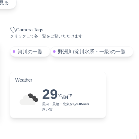
見る
Camera Tags
クリックして各一覧をご覧いただけます
河川の一覧
野洲川(淀川水系・一級)の一覧
Weather
29
°C
°F
/
84
風向・風速：
北東
から
2.05
ｍ/s
厚い雲