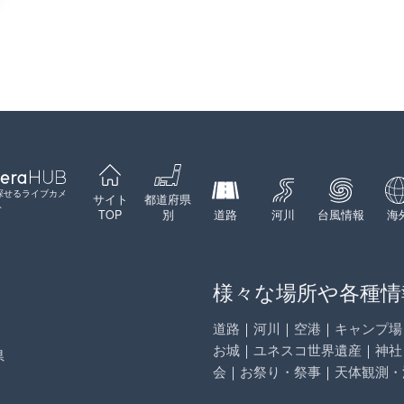
探せるライブカメ
サイト
都道府県
ト
TOP
別
道路
河川
台風情報
海
様々な場所や各種情
道路
｜
河川
｜
空港
｜
キャンプ場
お城
｜
ユネスコ世界遺産
｜
神社
県
会
｜
お祭り・祭事
｜
天体観測・