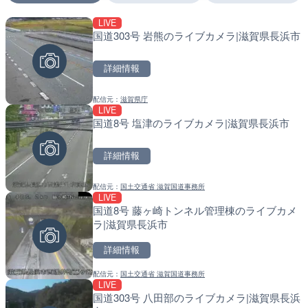
LIVE
LIVE
LIVE
国道303号 岩熊のライブカメラ|滋賀県長浜市
日本全国・緊急地震速報の
南出川水門付近のライブカ
町
詳細情報
詳細情報
詳細情報
配信元：
滋賀県庁
配信元：
配信元：
株式会社ティーファイブプロジ
日高町役場
LIVE
LIVE
LIVE
国道8号 塩津のライブカメラ|滋賀県長浜市
羽田空港第2旅客ターミナ
比井川水門付近から比井崎
メラ|東京都大田区
ラ|和歌山県日高町
詳細情報
詳細情報
詳細情報
配信元：
国土交通省 滋賀国道事務所
配信元：
配信元：
日本テレビ
日高町役場
LIVE
LIVE
LIVE
国道8号 藤ヶ崎トンネル管理棟のライブカメ
知床峠展望台・国道334号
小浦川水門付近から小浦海
ラ|滋賀県長浜市
ラ|北海道羅臼町
メラ|和歌山県日高町
詳細情報
詳細情報
詳細情報
配信元：
国土交通省 滋賀国道事務所
配信元：
配信元：
一般国道334号斜里～ウトロ間
日高町役場
LIVE
LIVE停止
LIVE
国道303号 八田部のライブカメラ|滋賀県長浜
日本平から富士山・清水港
産湯川水門付近のライブカ