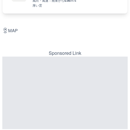
風向・風速：
南東
から
0.95
ｍ/s
厚い雲
MAP
Sponsored Link