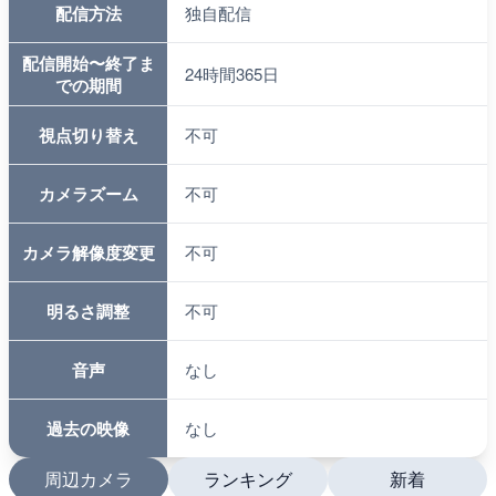
配信方法
独自配信
配信開始〜終了ま
24時間365日
での期間
視点切り替え
不可
カメラズーム
不可
カメラ解像度変更
不可
明るさ調整
不可
音声
なし
過去の映像
なし
周辺カメラ
ランキング
新着