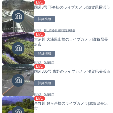
LIVE
LIVE
LIVE
国道8号 下沓掛のライブカメラ|滋賀県長浜市
淡路島モンキーセンターの
天塩川 岩尾内ダムのライブ
県洲本市
別市
詳細情報
詳細情報
詳細情報
配信元：
国土交通省 滋賀国道事務所
配信元：
配信元：
淡路ザル
国土交通省 北海道開発局
LIVE
LIVE
LIVE
大浦川 大浦黒山橋のライブカメラ|滋賀県長
塩屋埼灯台から薄磯海水浴
東京都品川区南大井のライ
浜市
福島県いわき市
川区
詳細情報
詳細情報
詳細情報
配信元：
滋賀県庁
配信元：
配信元：
海上保安庁
東京都品川区南大井ライブカメ
LIVE
LIVE
LIVE停止
国道365号 東野のライブカメラ|滋賀県長浜市
Impaxビル付近から歌舞
道の駅さがのせきのライブ
カメラ|東京都新宿区
市
詳細情報
詳細情報
詳細情報
配信元：
滋賀県庁
配信元：
配信元：
歌舞伎町ゴジラ前ライブ
道の駅さがのせきPPカム
LIVE
LIVE終了
LIVE
余呉川 賤ヶ岳橋のライブカメラ|滋賀県長浜
水晶浜海水浴場のライブカ
松江自動車道 三次東JCT
市
のライブカメラ|広島県三