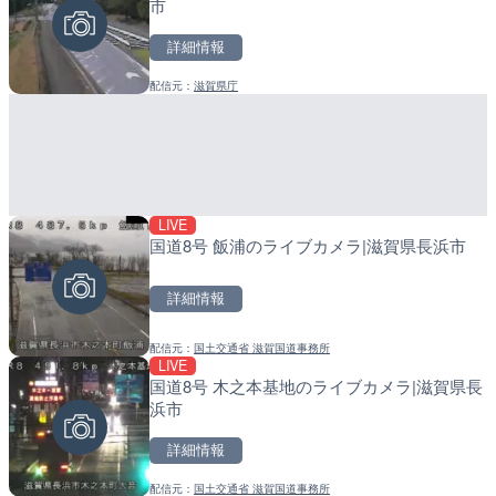
市
岡県静岡市
町
詳細情報
詳細情報
詳細情報
配信元：
滋賀県庁
配信元：
配信元：
SBSnews6
日高町役場
LIVE
LIVE
LIVE
国道8号 飯浦のライブカメラ|滋賀県長浜市
坪野川 坪野橋のライブカメ
導目木川 花立砂防堰堤下流
福岡県朝倉市
詳細情報
詳細情報
詳細情報
配信元：
国土交通省 滋賀国道事務所
配信元：
配信元：
富山県庁
福岡県庁県土整備部河川課
LIVE
LIVE
LIVE
国道8号 木之本基地のライブカメラ|滋賀県長
ルナコーストより銭函海水
常呂川 鹿ノ子ダムのライブ
浜市
ラ|北海道小樽市
戸町
詳細情報
詳細情報
詳細情報
配信元：
国土交通省 滋賀国道事務所
配信元：
配信元：
ホテルルナコースト
国土交通省 北海道開発局