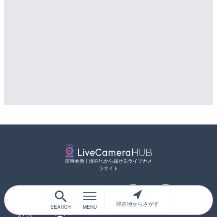
随時更新！現在地から探せるライブカメ
ラサイト
現在地からさがす
サイトTOP
都道府県別
道路
河川
台風情報