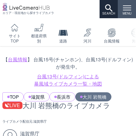
エリア・現在地から探すライブカメラ
サイト
都道府県
TOP
別
道路
河川
台風情報
海
【
台風情報
】 台風15号(チャンホン)、台風13号(ドルフィン)
が発生中。
台風13号(ドルフィン)による
暴風域ライブカメラ一覧・地図
TOP
滋賀県
長浜市
大川 岩熊橋
大川 岩熊橋のライブカメラ
LIVE
ライブカメラ配信元:
滋賀県庁
滋賀県庁