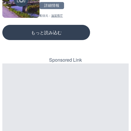
詳細情報
詳細情報
詳細情報
配信元：
滋賀県庁
配信元：
配信元：
美浜町
国土交通省 三次河川国道事務所
もっと読み込む
Sponsored Link