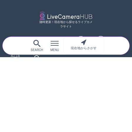
随時更新！現在地から探せるライブカメ
ラサイト
現在地からさがす
サイトTOP
都道府県別
道路
河川
台風情報
海外
カメラ登録
初めての方へ
運営者情報
プライバシーポリシー
© 2017-2026
ライブカメラHUB