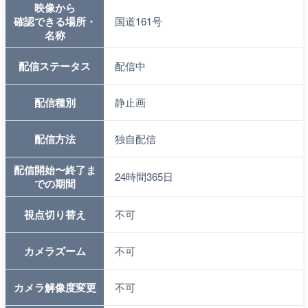
映像から
確認できる場所・
国道161号
名称
配信ステータス
配信中
配信種別
静止画
配信方法
独自配信
配信開始〜終了ま
24時間365日
での期間
視点切り替え
不可
カメラズーム
不可
カメラ解像度変更
不可