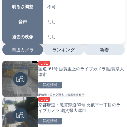
明るさ調整
不可
音声
なし
過去の映像
なし
周辺カメラ
ランキング
新着
LIVE
LIVE
LIVE
国道161号 滋賀里上のライブカメラ|滋賀県大
沖永良部島海岸のライブカ
南出川水門付近のライブカ
津市
町
町
詳細情報
詳細情報
詳細情報
配信元：
国土交通省 滋賀国道事務所
配信元：
配信元：
和泊町
日高町役場
LIVE
LIVE
LIVE
京都府道・滋賀県道30号 比叡平一丁目のラ
徳之島町亀津のライブカメ
比井川水門付近から比井崎
イブカメラ|滋賀県大津市
町
ラ|和歌山県日高町
詳細情報
詳細情報
詳細情報