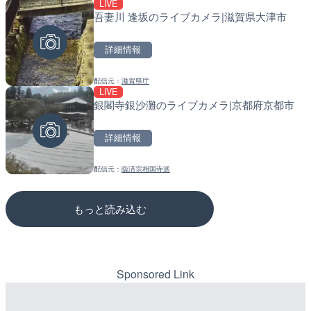
LIVE
LIVE
LIVE停止
吾妻川 逢坂のライブカメラ|滋賀県大津市
知内川 上開田橋のライブカ
道の駅さがのせきのライブ
市
市
詳細情報
詳細情報
詳細情報
配信元：
滋賀県庁
配信元：
配信元：
高島市役所 政策部 危機管理局
道の駅さがのせきPPカム
LIVE
LIVE終了
LIVE
銀閣寺銀沙灘のライブカメラ|京都府京都市
榛名湖ロマンス亭のライブ
松江自動車道 三次東JCT
市
のライブカメラ|広島県三
詳細情報
詳細情報
詳細情報
配信元：
臨済宗相国寺派
配信元：
配信元：
榛名湖ロマンス亭
国土交通省 三次河川国道事務所
もっと読み込む
Sponsored Link