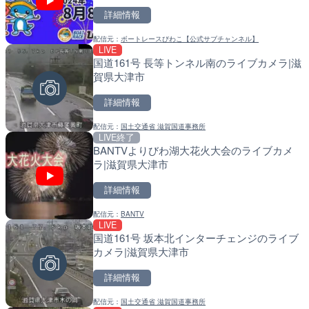
詳細情報
詳細情報
詳細情報
配信元：
ボートレースびわこ【公式サブチャンネル】
配信元：
配信元：
南知多町観光協会
福岡県庁県土整備部河川課
LIVE
LIVE
LIVE
国道161号 長等トンネル南のライブカメラ|滋
手結港(YASU海の駅クラブ
常呂川 鹿ノ子ダムのライブ
賀県大津市
高知県香南市
戸町
詳細情報
詳細情報
詳細情報
配信元：
国土交通省 滋賀国道事務所
配信元：
配信元：
YASU海の駅CLUB
国土交通省 北海道開発局
LIVE終了
LIVE
LIVE
BANTVよりびわ湖大花火大会のライブカメ
RBCより那覇空港のライブ
天塩川 岩尾内ダムのライブ
ラ|滋賀県大津市
覇市
別市
詳細情報
詳細情報
詳細情報
配信元：
BANTV
配信元：
配信元：
【琉球放送】RBC NEWS
国土交通省 北海道開発局
LIVE
LIVE
LIVE
国道161号 坂本北インターチェンジのライブ
Impaxビル付近から歌舞
東京都品川区南大井のライ
カメラ|滋賀県大津市
カメラ|東京都新宿区
川区
詳細情報
詳細情報
詳細情報
配信元：
国土交通省 滋賀国道事務所
配信元：
配信元：
歌舞伎町ゴジラ前ライブ
東京都品川区南大井ライブカメ