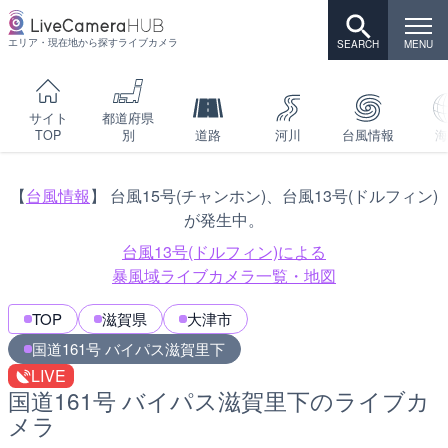
エリア・現在地から探すライブカメラ
サイト
都道府県
TOP
別
道路
河川
台風情報
海
【
台風情報
】 台風15号(チャンホン)、台風13号(ドルフィン)
が発生中。
台風13号(ドルフィン)による
暴風域ライブカメラ一覧・地図
TOP
滋賀県
大津市
国道161号 バイパス滋賀里下
LIVE
国道161号 バイパス滋賀里下のライブカ
メラ