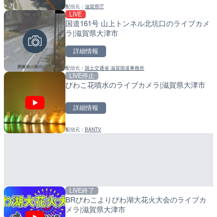
配信元：
滋賀県庁
配信元：
配信元：
Tokki Works
日高町役場
LIVE
LIVE
LIVE
国道161号 山上トンネル北坑口のライブカメ
羽田空港第2旅客ターミナ
小浦川水門付近から小浦海
ラ|滋賀県大津市
メラ|東京都大田区
メラ|和歌山県日高町
詳細情報
詳細情報
詳細情報
配信元：
国土交通省 滋賀国道事務所
配信元：
配信元：
日本テレビ
日高町役場
LIVE停止
LIVE
LIVE
びわこ花噴水のライブカメラ|滋賀県大津市
日本全国・緊急地震速報の
産湯川水門付近のライブカ
町
詳細情報
詳細情報
詳細情報
配信元：
BANTV
配信元：
配信元：
株式会社ティーファイブプロジ
日高町役場
LIVE終了
LIVE停止
LIVE
BRびわこよりびわ湖大花火大会のライブカ
内海海水浴場のライブカメ
導目木川 花立砂防堰堤下流
メラ|滋賀県大津市
福岡県朝倉市