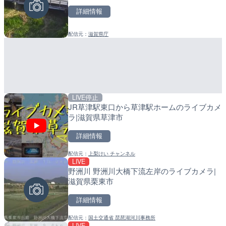
詳細情報
詳細情報
詳細情報
配信元：
滋賀県庁
配信元：
配信元：
天川村役場
日高町役場
LIVE停止
LIVE停止
LIVE
JR草津駅東口から草津駅ホームのライブカメ
内海海水浴場のライブカメ
導目木川 花立砂防堰堤下流
ラ|滋賀県草津市
福岡県朝倉市
詳細情報
詳細情報
詳細情報
配信元：
上梨けい チャンネル
配信元：
配信元：
南知多町観光協会
福岡県庁県土整備部河川課
LIVE
LIVE
LIVE
野洲川 野洲川大橋下流左岸のライブカメラ|
黒潮本陣から太平洋・久礼
常呂川 鹿ノ子ダムのライブ
滋賀県栗東市
高知県中土佐町
戸町
詳細情報
詳細情報
詳細情報
配信元：
国土交通省 琵琶湖河川事務所
配信元：
配信元：
鰹乃國の湯宿 黒潮本陣
国土交通省 北海道開発局
LIVE
LIVE
LIVE