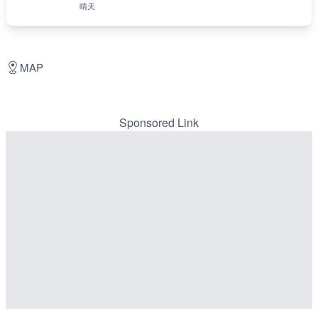
晴天
MAP
Sponsored Link