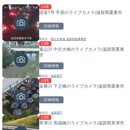
LIVE
LIVE
LIVE
国道1号 手原のライブカメラ|滋賀県栗東市
国道1号 国府津海岸のライ
南出川水門付近のライブカ
小田原市
町
詳細情報
詳細情報
詳細情報
配信元：
国土交通省 滋賀国道事務所
配信元：
配信元：
神奈川県庁
日高町役場
LIVE
LIVE
LIVE
葉山川 中沢大橋のライブカメラ|滋賀県栗東
羽田空港第2旅客ターミナ
比井川水門付近から比井崎
市
メラ|東京都大田区
ラ|和歌山県日高町
詳細情報
詳細情報
詳細情報
配信元：
滋賀県庁
配信元：
配信元：
日本テレビ
日高町役場
LIVE
LIVE
LIVE
金勝川 下之橋のライブカメラ|滋賀県栗東市
日本全国・緊急地震速報の
小浦川水門付近から小浦海
メラ|和歌山県日高町
詳細情報
詳細情報
詳細情報
配信元：
滋賀県庁
配信元：
配信元：
株式会社ティーファイブプロジ
日高町役場
LIVE
LIVE
LIVE
草津川 馬場橋のライブカメラ|滋賀県草津市
ごろごろ茶屋のライブカメ
産湯川水門付近のライブカ
町