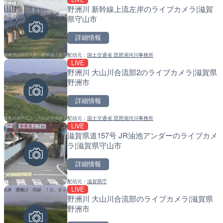
野洲川 新幹線上流左岸のライブカメラ|滋賀
手結港(YASU海の駅クラブ
天塩川 岩尾内ダムのライブ
県守山市
高知県香南市
別市
詳細情報
詳細情報
詳細情報
配信元：
国土交通省 琵琶湖河川事務所
配信元：
配信元：
YASU海の駅CLUB
国土交通省 北海道開発局
LIVE
LIVE
LIVE
野洲川 大山川合流部2のライブカメラ|滋賀県
Impaxビル付近から歌舞
東京都品川区南大井のライ
野洲市
カメラ|東京都新宿区
川区
詳細情報
詳細情報
詳細情報
配信元：
国土交通省 琵琶湖河川事務所
配信元：
配信元：
歌舞伎町ゴジラ前ライブ
東京都品川区南大井ライブカメ
LIVE
LIVE
LIVE停止
滋賀県道157号 JR油池アンダーのライブカメ
原爆ドームのライブカメラ
道の駅さがのせきのライブ
ラ|滋賀県守山市
市
詳細情報
詳細情報
詳細情報
配信元：
滋賀県庁
配信元：
配信元：
株式会社ミックス
道の駅さがのせきPPカム
LIVE
LIVE
LIVE
野洲川 大山川合流部のライブカメラ|滋賀県
知内川 上開田橋のライブカ
松江自動車道 三次東JCT
野洲市
市
のライブカメラ|広島県三