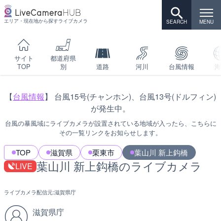
エリア・現在地から探すライブカメラ
サイト
都道府県
TOP
別
道路
河川
台風情報
海
【
台風情報
】 台風15号(チャンホン)、台風13号(ドルフィン)
が発生中。
台風の暴風域にライブカメラが設置されている地域が入ったら、こちらに
その一覧リンクをお知らせします。
TOP
滋賀県
栗東市
葉山川 新上鈎橋
葉山川 新上鈎橋のライブカメラ
LIVE
ライブカメラ配信元:
滋賀県庁
滋賀県庁