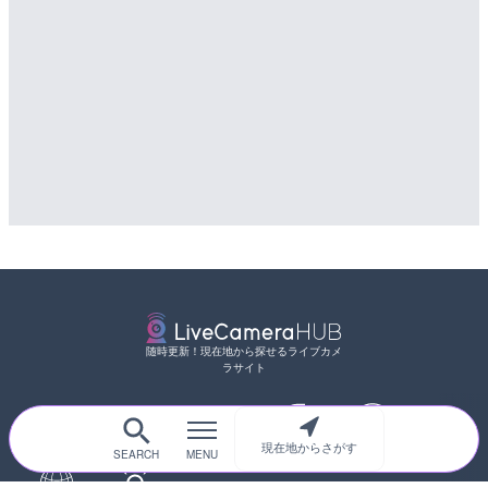
随時更新！現在地から探せるライブカメ
ラサイト
現在地からさがす
サイトTOP
都道府県別
道路
河川
台風情報