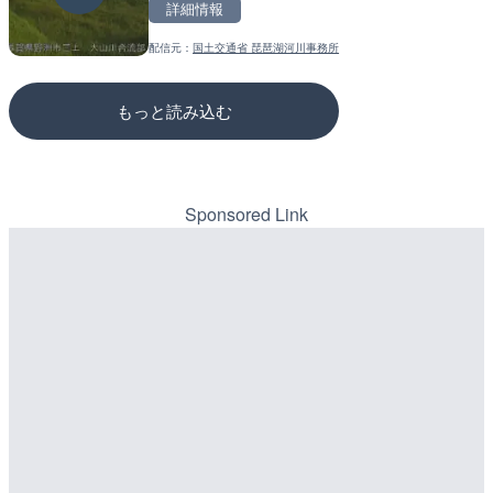
詳細情報
詳細情報
詳細情報
配信元：
国土交通省 琵琶湖河川事務所
配信元：
配信元：
高島市役所 政策部 危機管理局
国土交通省 三次河川国道事務所
もっと読み込む
Sponsored Link