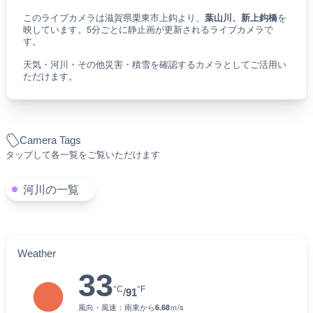
このライブカメラは滋賀県栗東市上鈎より、
葉山川、新上鈎橋
を
映しています。5分ごとに静止画が更新されるライブカメラで
す。
天気・河川・その他災害・積雪を確認するカメラとしてご活用い
ただけます。
Camera Tags
タップして各一覧をご覧いただけます
河川の一覧
Weather
33
°C
°F
/
91
風向・風速：
南東
から
6.68
ｍ/s