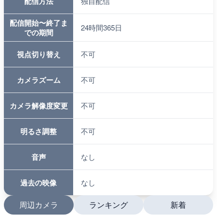
配信方法
独自配信
配信開始〜終了ま
24時間365日
での期間
視点切り替え
不可
カメラズーム
不可
カメラ解像度変更
不可
明るさ調整
不可
音声
なし
過去の映像
なし
周辺カメラ
ランキング
新着