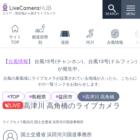
エリア・現在地から探すライブカメラ
サイト
都道府県
TOP
別
道路
河川
台風情報
海
【
台風情報
】 台風15号(チャンホン)、台風13号(ドルフィン)
が発生中。
台風の暴風域にライブカメラが設置されている地域が入ったら、こちらに
その一覧リンクをお知らせします。
TOP
島根県
益田市
高津川 高角橋
高津川 高角橋のライブカメラ
LIVE
ライブカメラ配信元:
国土交通省 浜田河川国道事務所
国土交通省 浜田河川国道事務所