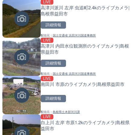
LIVE
LIVE停止
LIVE
高津川派川 左岸 虫追町2.4kのライブカメラ|
内海海水浴場のライブカメ
天塩川 岩尾内ダムのライブ
島根県益田市
別市
詳細情報
詳細情報
詳細情報
配信元：
国土交通省 浜田河川国道事務所
配信元：
配信元：
南知多町観光協会
国土交通省 北海道開発局
LIVE
LIVE
LIVE
高津川 内田水位観測所のライブカメラ|島根
Impaxビル付近から歌舞
東京都品川区南大井のライ
県益田市
カメラ|東京都新宿区
川区
詳細情報
詳細情報
詳細情報
配信元：
国土交通省 浜田河川国道事務所
配信元：
配信元：
歌舞伎町ゴジラ前ライブ
東京都品川区南大井ライブカメ
LIVE
LIVE
LIVE停止
南田川 市原のライブカメラ|島根県益田市
黒潮本陣から太平洋・久礼
道の駅さがのせきのライブ
高知県中土佐町
市
詳細情報
詳細情報
詳細情報
配信元：
島根県土木部河川課
配信元：
配信元：
鰹乃國の湯宿 黒潮本陣
道の駅さがのせきPPカム
LIVE
LIVE
LIVE
白上川 左岸 市原1.2kのライブカメラ|島根県
名神高速道路 大津サービ
松江自動車道 三次東JCT
益田市
ブカメラ|滋賀県大津市
のライブカメラ|広島県三