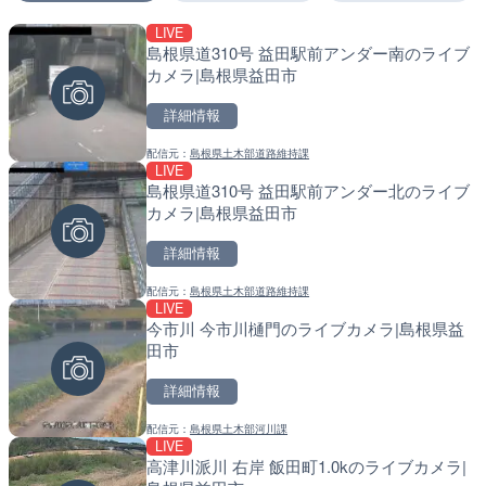
LIVE
LIVE
LIVE
島根県道310号 益田駅前アンダー南のライブ
国道1号 国府津海岸のライ
南出川水門付近のライブカ
カメラ|島根県益田市
小田原市
町
詳細情報
詳細情報
詳細情報
配信元：
島根県土木部道路維持課
配信元：
配信元：
神奈川県庁
日高町役場
LIVE
LIVE
LIVE
島根県道310号 益田駅前アンダー北のライブ
十勝岳 白金模範牧場のライ
比井川水門付近から比井崎
カメラ|島根県益田市
美瑛町
ラ|和歌山県日高町
詳細情報
詳細情報
詳細情報
配信元：
島根県土木部道路維持課
配信元：
配信元：
気象庁
日高町役場
LIVE
LIVE
LIVE
今市川 今市川樋門のライブカメラ|島根県益
羽田空港第2旅客ターミナ
小浦川水門付近から小浦海
田市
メラ|東京都大田区
メラ|和歌山県日高町
詳細情報
詳細情報
詳細情報
配信元：
島根県土木部河川課
配信元：
配信元：
日本テレビ
日高町役場
LIVE
LIVE
LIVE
高津川派川 右岸 飯田町1.0kのライブカメラ|
日本全国・緊急地震速報の
産湯川水門付近のライブカ