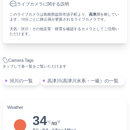
ライブカメラに関する説明
このライブカメラは島根県益田市須子町より、
高津川
を映してい
ます。10分ごとに静止画が更新されるライブカメラです。
天気・河川・その他災害・積雪を確認するカメラとしてご活用い
ただけます。
Camera Tags
タップして各一覧をご覧いただけます
河川の一覧
高津川(高津川水系・一級）の一覧
Weather
34
°C
°F
/
93
風向・風速：
北東
から
3.65
ｍ/s