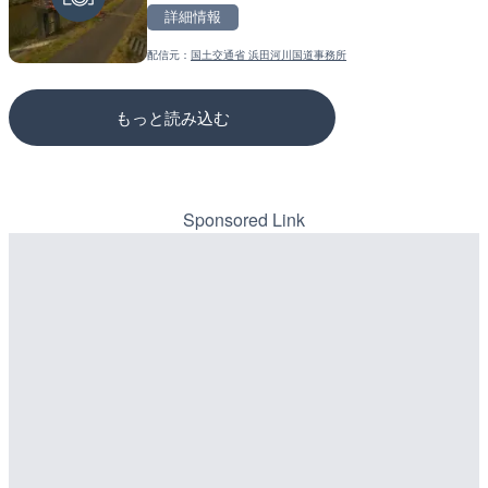
詳細情報
詳細情報
詳細情報
配信元：
国土交通省 浜田河川国道事務所
配信元：
配信元：
NEXCO西日本
国土交通省 三次河川国道事務所
もっと読み込む
Sponsored Link