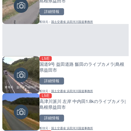
島根県益田市
町
詳細情報
詳細情報
詳細情報
配信元：
国土交通省 浜田河川国道事務所
配信元：
配信元：
株式会社ティーファイブプロジ
日高町役場
LIVE
LIVE
LIVE
国道9号 益田道路 飯田のライブカメラ|島根
ごろごろ茶屋のライブカメ
導目木川 花立砂防堰堤下流
県益田市
福岡県朝倉市
詳細情報
詳細情報
詳細情報
配信元：
国土交通省 浜田河川国道事務所
配信元：
配信元：
天川村役場
福岡県庁県土整備部河川課
LIVE
LIVE
LIVE
高津川派川 左岸 中内田1.8kのライブカメラ|
手結港(YASU海の駅クラブ
常呂川 鹿ノ子ダムのライブ
島根県益田市
高知県香南市
戸町
詳細情報
詳細情報
詳細情報
配信元：
国土交通省 浜田河川国道事務所
配信元：
配信元：
YASU海の駅CLUB
国土交通省 北海道開発局