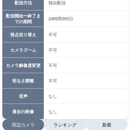
配信方法
独自配信
配信開始〜終了ま
24時間365日
での期間
視点切り替え
不可
カメラズーム
不可
カメラ解像度変更
不可
明るさ調整
不可
音声
なし
過去の映像
なし
周辺カメラ
ランキング
新着