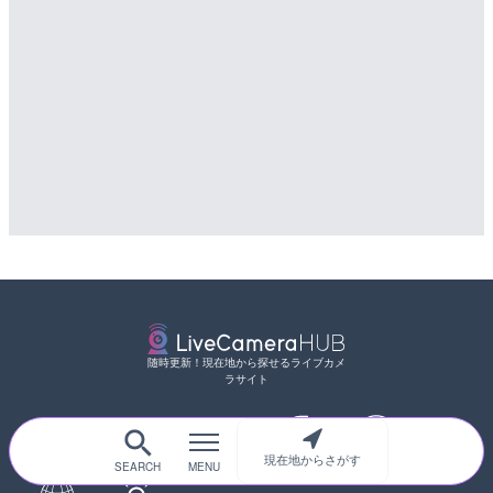
随時更新！現在地から探せるライブカメ
ラサイト
現在地からさがす
サイトTOP
都道府県別
道路
河川
台風情報