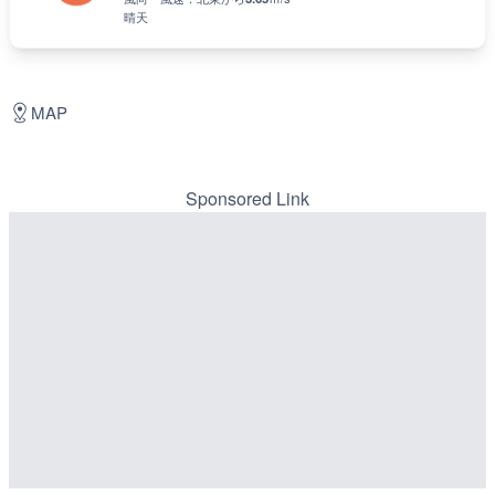
晴天
MAP
Sponsored Link