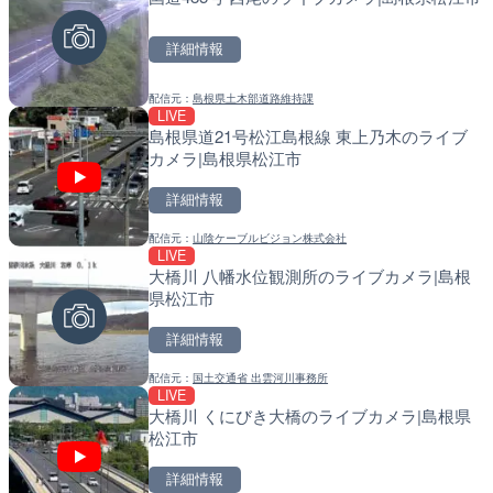
カメラ|東京都新宿区
戸町
詳細情報
詳細情報
詳細情報
配信元：
島根県土木部道路維持課
配信元：
配信元：
歌舞伎町ゴジラ前ライブ
国土交通省 北海道開発局
LIVE
LIVE
LIVE
島根県道21号松江島根線 東上乃木のライブ
広島県道4号 川根のライブ
天塩川 岩尾内ダムのライブ
カメラ|島根県松江市
高田市
別市
詳細情報
詳細情報
詳細情報
配信元：
山陰ケーブルビジョン株式会社
配信元：
配信元：
広島県土木局土木整備部道路整
国土交通省 北海道開発局
LIVE
LIVE
LIVE
大橋川 八幡水位観測所のライブカメラ|島根
巨瀬川 河童橋のライブカメ
東京都品川区南大井のライ
県松江市
市
川区
詳細情報
詳細情報
詳細情報
配信元：
国土交通省 出雲河川事務所
配信元：
配信元：
福岡県庁県土整備部河川課
東京都品川区南大井ライブカメ
LIVE
LIVE
LIVE停止
大橋川 くにびき大橋のライブカメラ|島根県
広島県道6号 智教寺のライ
道の駅さがのせきのライブ
松江市
芸高田市
市
詳細情報
詳細情報
詳細情報