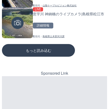
配信元：
山陰ケーブルビジョン株式会社
配信元：
配信元：
広島県土木局土木整備部道路整
道の駅さがのせきPPカム
LIVE
LIVE
LIVE
意宇川 神納橋のライブカメラ|島根県松江市
日本全国・緊急地震速報の
松江自動車道 三次東JCT
のライブカメラ|広島県三
詳細情報
詳細情報
詳細情報
配信元：
島根県土木部河川課
配信元：
配信元：
株式会社ティーファイブプロジ
国土交通省 三次河川国道事務所
もっと読み込む
Sponsored Link