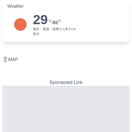
Weather
29
°C
°F
/
83
風向・風速：
南東
から
3.1
ｍ/s
晴天
MAP
Sponsored Link