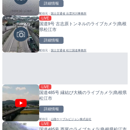
詳細情報
詳細情報
詳細情報
配信元：
国土交通省 出雲河川事務所
配信元：
配信元：
日本テレビ
日高町役場
LIVE
LIVE
LIVE
国道9号 古志原トンネルのライブカメラ|島根
TBSより羽田空港第1ター
産湯川水門付近のライブカ
県松江市
メラ|東京都大田区
町
詳細情報
詳細情報
詳細情報
配信元：
国土交通省 松江国道事務所
配信元：
配信元：
TBS NEWS DIG Powered by J
日高町役場
LIVE
LIVE終了
LIVE
国道485号 縁結び大橋のライブカメラ|島根県
いたみ花火大会のライブカ
導目木川 花立砂防堰堤下流
松江市
福岡県朝倉市
詳細情報
詳細情報
詳細情報
配信元：
山陰ケーブルビジョン株式会社
配信元：
配信元：
いたみ花火大会ライブ配信用
福岡県庁県土整備部河川課
LIVE
LIVE
LIVE
国道485号 西尾のライブカメラ|島根県松江市
Impaxビル付近から歌舞
常呂川 鹿ノ子ダムのライブ