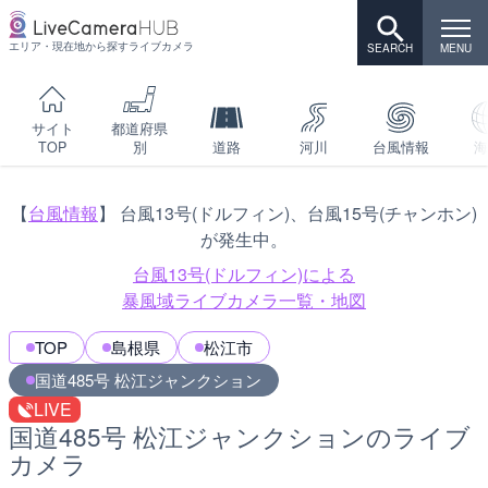
エリア・現在地から探すライブカメラ
サイト
都道府県
TOP
別
道路
河川
台風情報
海
【
台風情報
】 台風13号(ドルフィン)、台風15号(チャンホン)
が発生中。
台風13号(ドルフィン)による
暴風域ライブカメラ一覧・地図
TOP
島根県
松江市
国道485号 松江ジャンクション
LIVE
国道485号 松江ジャンクションのライブ
カメラ