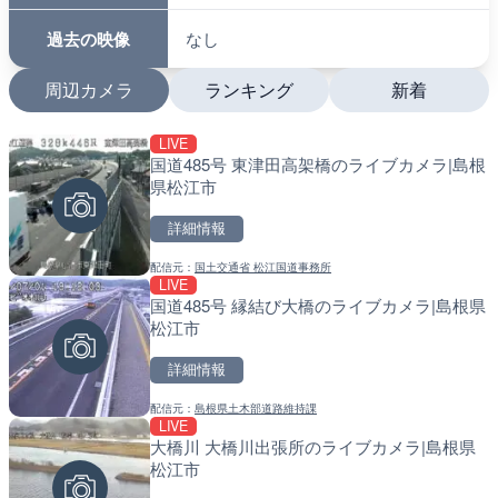
過去の映像
なし
周辺カメラ
ランキング
新着
LIVE
LIVE停止
LIVE
国道485号 東津田高架橋のライブカメラ|島根
内海海水浴場のライブカメ
南出川水門付近のライブカ
県松江市
町
詳細情報
詳細情報
詳細情報
配信元：
国土交通省 松江国道事務所
配信元：
配信元：
南知多町観光協会
日高町役場
LIVE
LIVE
LIVE
国道485号 縁結び大橋のライブカメラ|島根県
手結港(YASU海の駅クラブ
比井川水門付近から比井崎
松江市
高知県香南市
ラ|和歌山県日高町
詳細情報
詳細情報
詳細情報
配信元：
島根県土木部道路維持課
配信元：
配信元：
YASU海の駅CLUB
日高町役場
LIVE
LIVE
LIVE
大橋川 大橋川出張所のライブカメラ|島根県
羽田空港第2旅客ターミナ
小浦川水門付近から小浦海
松江市
メラ|東京都大田区
メラ|和歌山県日高町