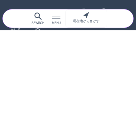
現在地からさがす
サイトTOP
都道府県別
道路
河川
台風情報
海外
カメラ登録
初めての方へ
運営者情報
プライバシーポリシー
© 2017-2026
ライブカメラHUB
Icons made from
svg icons
is licensed by CC BY 4.0