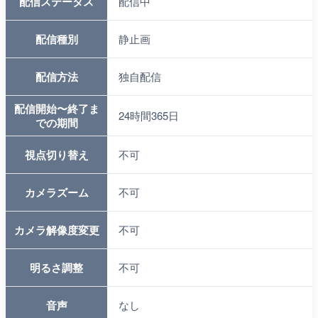
配信ステータス
配信中
配信種別
静止画
配信方法
独自配信
配信開始〜終了ま
24時間365日
での期間
視点切り替え
不可
カメラズーム
不可
カメラ解像度変更
不可
明るさ調整
不可
音声
なし